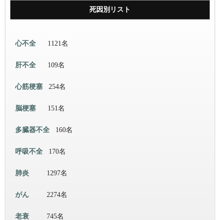
死因別リスト
心不全
1121名
肝不全
109名
心筋梗塞
254名
脳梗塞
151名
多臓器不全
160名
呼吸不全
170名
肺炎
1297名
がん
2274名
老衰
745名