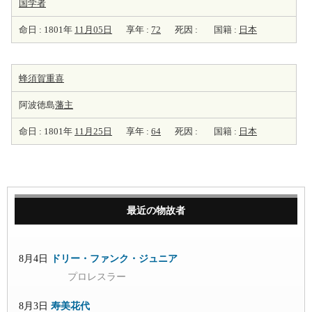
国学者
命日 : 1801年
11月05日
享年 :
72
死因 :
国籍 :
日本
蜂須賀重喜
阿波徳島
藩主
命日 : 1801年
11月25日
享年 :
64
死因 :
国籍 :
日本
最近の物故者
8月4日
ドリー・ファンク・ジュニア
プロレスラー
8月3日
寿美花代