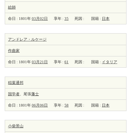
絵師
命日 : 1801年
03月02日
享年 :
35
死因 :
国籍 :
日本
アンドレア・ルケージ
作曲家
命日 : 1801年
03月21日
享年 :
61
死因 :
国籍 :
イタリア
稲葉通邦
国学者
、尾張
藩士
命日 : 1801年
06月06日
享年 :
58
死因 :
国籍 :
日本
小柴景山