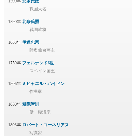
1590年
北条氏政
戦国大名
1590年
北条氏照
戦国武将
1658年
伊達忠宗
陸奥仙台藩主
1759年
フェルナンド6世
スペイン国王
1806年
ミヒャエル・ハイドン
作曲家
1850年
耕隠智訓
僧・臨済宗
1893年
ロバート・コーネリアス
写真家