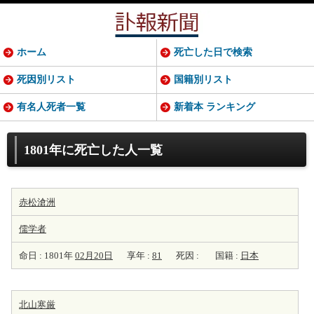
ホーム
死亡した日で検索
死因別リスト
国籍別リスト
有名人死者一覧
新着本 ランキング
1801年に死亡した人一覧
赤松滄洲
儒学者
命日 : 1801年
02月20日
享年 :
81
死因 :
国籍 :
日本
北山寒厳