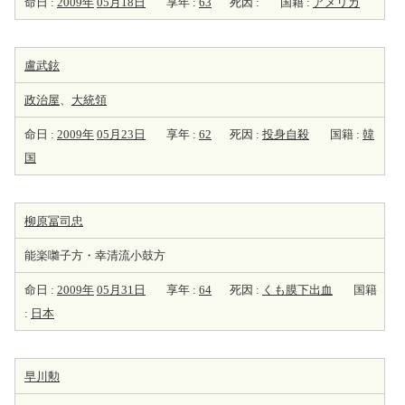
命日 :
2009年
05月18日
享年 :
63
死因 :
国籍 :
アメリカ
盧武鉉
政治屋
、
大統領
命日 :
2009年
05月23日
享年 :
62
死因 :
投身自殺
国籍 :
韓
国
柳原冨司忠
能楽囃子方・幸清流小鼓方
命日 :
2009年
05月31日
享年 :
64
死因 :
くも膜下出血
国籍
:
日本
早川勲