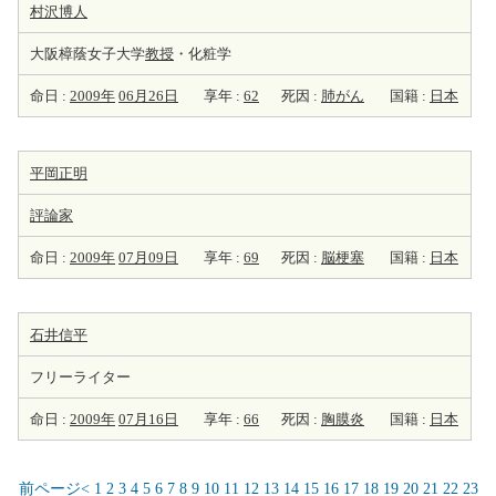
村沢博人
大阪樟蔭女子大学
教授
・化粧学
命日 :
2009年
06月26日
享年 :
62
死因 :
肺がん
国籍 :
日本
平岡正明
評論家
命日 :
2009年
07月09日
享年 :
69
死因 :
脳梗塞
国籍 :
日本
石井信平
フリーライター
命日 :
2009年
07月16日
享年 :
66
死因 :
胸膜炎
国籍 :
日本
前ページ<
1
2
3
4
5
6
7
8
9
10
11
12
13
14
15
16
17
18
19
20
21
22
23