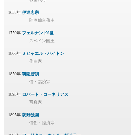
1658年
伊達忠宗
陸奥仙台藩主
1759年
フェルナンド6世
スペイン国王
1806年
ミヒャエル・ハイドン
作曲家
1850年
耕隠智訓
僧・臨済宗
1893年
ロバート・コーネリアス
写真家
1895年
荻野独園
僧侶・臨済宗