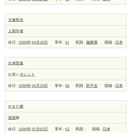
大塚和夫
人類学者
命日 :
2009年
04月29日
享年 :
61
死因 :
脳梗塞
国籍 :
日本
久保田進
お笑い
タレント
命日 :
2009年
04月29日
享年 :
68
死因 :
肝不全
国籍 :
日本
やまだ紫
漫画
家
命日 :
2009年
05月05日
享年 :
62
死因 :
国籍 :
日本