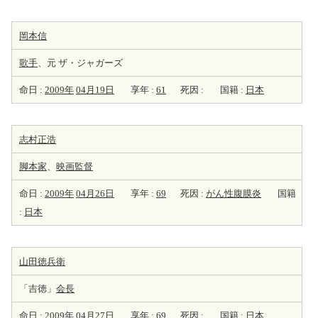
岡本信
歌手
、元 ザ・ジャガーズ
命日 :
2009年
04月19日
享年 :
61
死因 :
国籍 :
日本
志村正浩
脚本家
、
映画監督
命日 :
2009年
04月26日
享年 :
69
死因 :
がん性腹膜炎
国籍
:
日本
山田徳兵衛
「吉徳」
会長
命日 :
2009年
04月27日
享年 :
69
死因 :
国籍 :
日本