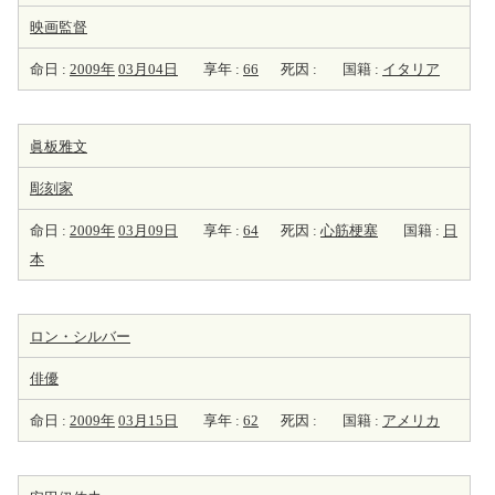
映画監督
命日 :
2009年
03月04日
享年 :
66
死因 :
国籍 :
イタリア
眞板雅文
彫刻家
命日 :
2009年
03月09日
享年 :
64
死因 :
心筋梗塞
国籍 :
日
本
ロン・シルバー
俳優
命日 :
2009年
03月15日
享年 :
62
死因 :
国籍 :
アメリカ