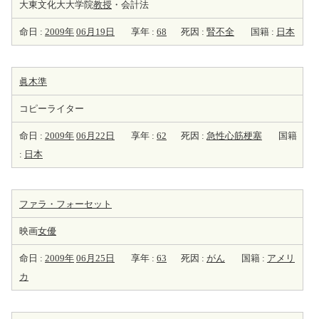
大東文化大大学院
教授
・会計法
命日 :
2009年
06月19日
享年 :
68
死因 :
腎不全
国籍 :
日本
眞木準
コピーライター
命日 :
2009年
06月22日
享年 :
62
死因 :
急性心筋梗塞
国籍
:
日本
ファラ・フォーセット
映画
女優
命日 :
2009年
06月25日
享年 :
63
死因 :
がん
国籍 :
アメリ
カ