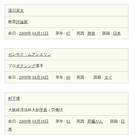
濤川栄太
教育
評論家
命日 :
2009年
04月15日
享年 :
67
死因 :
肺炎
国籍 :
日本
センサク・ムアンスリン
プロ
ボクシング
選手
命日 :
2009年
04月16日
享年 :
60
死因 :
国籍 :
タイ
村下博
大阪経済法科大副
学長
・労働法
命日 :
2009年
04月19日
享年 :
61
死因 :
肝臓がん
国籍 :
日
本