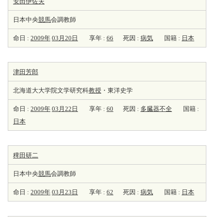
安田伊佐夫
日本中央
競馬
会調教師
命日 :
2009年
03月20日
享年 :
66
死因 :
病気
国籍 :
日本
津田芳郎
北海道大大学院文学研究科
教授
・東洋史学
命日 :
2009年
03月22日
享年 :
60
死因 :
多臓器不全
国籍 :
日本
稗田研二
日本中央
競馬
会調教師
命日 :
2009年
03月23日
享年 :
62
死因 :
病気
国籍 :
日本