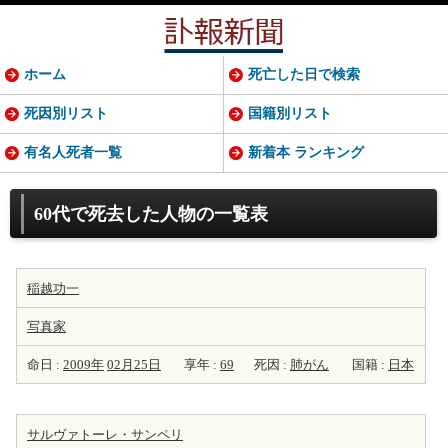
ホーム
死亡した日で検索
死因別リスト
国籍別リスト
有名人死者一覧
新着本 ランキング
60代で死去した人物の一覧表
稲越功一
写真家
命日 :
2009年
02月25日
享年 :
69
死因 :
肺がん
国籍 :
日本
サルヴァトーレ・サンペリ