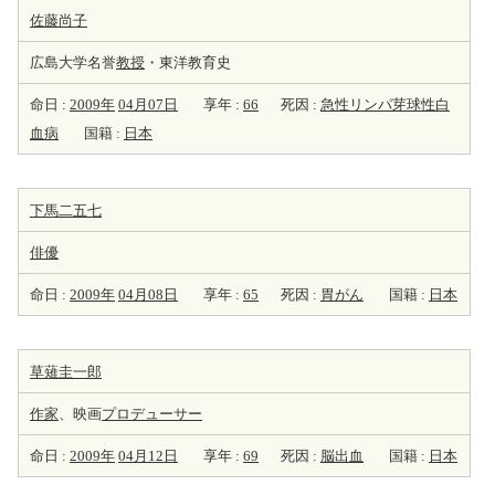
佐藤尚子
広島大学名誉
教授
・東洋教育史
命日 :
2009年
04月07日
享年 :
66
死因 :
急性リンパ芽球性白
血病
国籍 :
日本
下馬二五七
俳優
命日 :
2009年
04月08日
享年 :
65
死因 :
胃がん
国籍 :
日本
草薙圭一郎
作家
、映画
プロデューサー
命日 :
2009年
04月12日
享年 :
69
死因 :
脳出血
国籍 :
日本