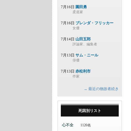
7月16日
園田勇
柔道家
7月16日
ブレンダ・フリッカー
女優
7月14日
山田五郎
評論家、編集者
7月13日
サム・ニール
俳優
7月13日
赤松利市
作家
→ 最近の物故者続き
死因別リスト
心不全
1120名