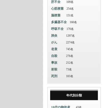
肝不全
109名
心筋梗塞
254名
脳梗塞
151名
多臓器不全
160名
呼吸不全
170名
肺炎
1297名
がん
2274名
老衰
745名
自殺
276名
事故
212名
射殺
73名
死刑
103名
年代別分類
10代の物故者
43名