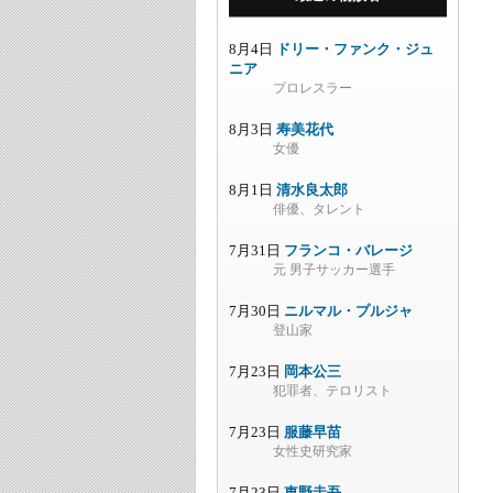
8月4日
ドリー・ファンク・ジュ
ニア
プロレスラー
8月3日
寿美花代
女優
8月1日
清水良太郎
俳優、タレント
7月31日
フランコ・バレージ
元 男子サッカー選手
7月30日
ニルマル・プルジャ
登山家
7月23日
岡本公三
犯罪者、テロリスト
7月23日
服藤早苗
女性史研究家
7月23日
東野圭吾