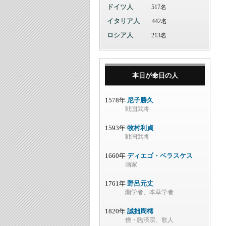
ドイツ人
517名
イタリア人
442名
ロシア人
213名
本日が命日の人
1578年
尼子勝久
戦国武将
1593年
牧村利貞
戦国武将
1660年
ディエゴ・ベラスケス
画家
1761年
野呂元丈
蘭学者、本草学者
1820年
誠拙周樗
僧・臨済宗、歌人