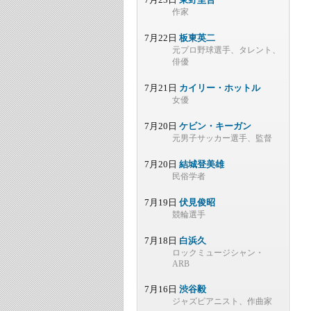
作家
7月22日
板東英二
元プロ野球選手、タレント、
俳優
7月21日
カイリー・ホットル
女優
7月20日
ケビン・キーガン
元男子サッカー選手、監督
7月20日
結城登美雄
民俗学者
7月19日
伏見俊昭
競輪選手
7月18日
白浜久
ロックミュージシャン・
ARB
7月16日
渋谷毅
ジャズピアニスト、作曲家