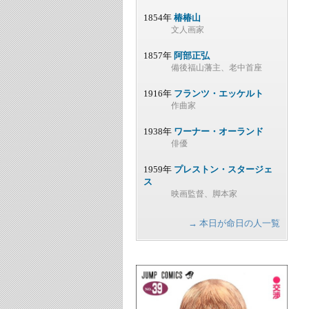
1854年
椿椿山
文人画家
1857年
阿部正弘
備後福山藩主、老中首座
1916年
フランツ・エッケルト
作曲家
1938年
ワーナー・オーランド
俳優
1959年
プレストン・スタージェ
ス
映画監督、脚本家
→ 本日が命日の人一覧