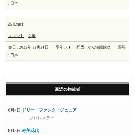
:
日本
高見知佳
タレント
、
女優
命日 :
2022年
12月21日
享年 :
61
死因 : がん性腹膜炎
国籍
:
日本
最近の物故者
8月4日
ドリー・ファンク・ジュニア
プロレスラー
8月3日
寿美花代