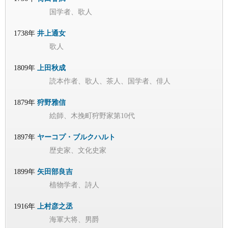
国学者、歌人
1738年
井上通女
歌人
1809年
上田秋成
読本作者、歌人、茶人、国学者、俳人
1879年
狩野雅信
絵師、木挽町狩野家第10代
1897年
ヤーコプ・ブルクハルト
歴史家、文化史家
1899年
矢田部良吉
植物学者、詩人
1916年
上村彦之丞
海軍大将、男爵