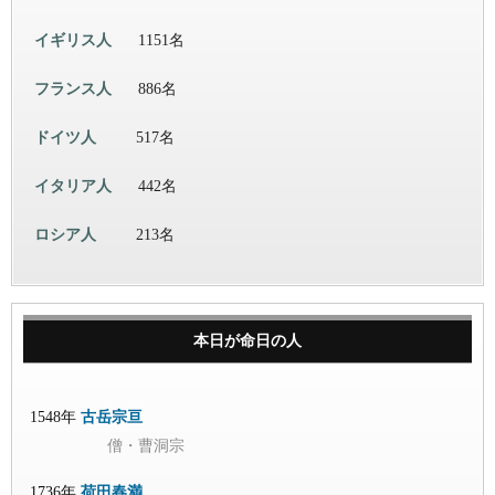
イギリス人
1151名
フランス人
886名
ドイツ人
517名
イタリア人
442名
ロシア人
213名
本日が命日の人
1548年
古岳宗亘
僧・曹洞宗
1736年
荷田春満