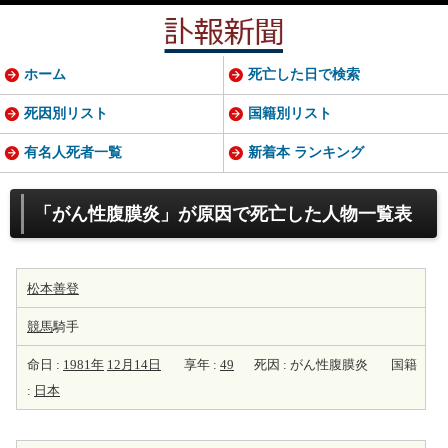
ホーム
死亡した日で検索
死因別リスト
国籍別リスト
有名人死者一覧
新着本 ランキング
「がん性腹膜炎」が原因で死亡した人物一覧表
松本善登
競馬
騎手
命日 :
1981年
12月14日
享年 :
49
死因 : がん性腹膜炎
国籍
:
日本