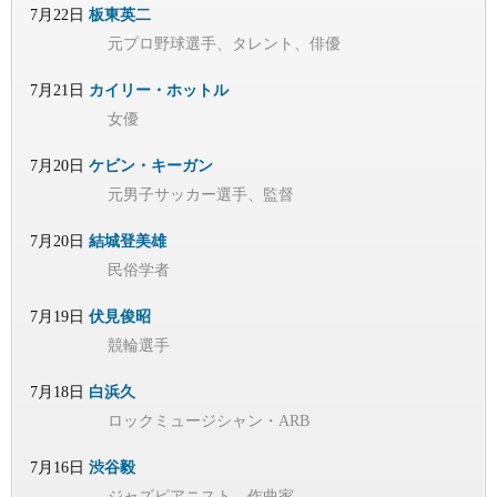
7月22日
板東英二
元プロ野球選手、タレント、俳優
7月21日
カイリー・ホットル
女優
7月20日
ケビン・キーガン
元男子サッカー選手、監督
7月20日
結城登美雄
民俗学者
7月19日
伏見俊昭
競輪選手
7月18日
白浜久
ロックミュージシャン・ARB
7月16日
渋谷毅
ジャズピアニスト、作曲家