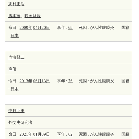
志村正浩
脚本家
、
映画監督
命日 :
2009年
04月26日
享年 :
69
死因 : がん性腹膜炎
国籍
:
日本
内海賢二
声優
命日 :
2013年
06月13日
享年 :
76
死因 : がん性腹膜炎
国籍
:
日本
中野亜里
外交史研究者
命日 :
2021年
01月09日
享年 :
62
死因 : がん性腹膜炎
国籍