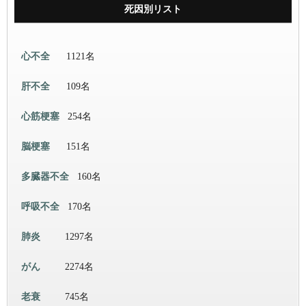
死因別リスト
心不全
1121名
肝不全
109名
心筋梗塞
254名
脳梗塞
151名
多臓器不全
160名
呼吸不全
170名
肺炎
1297名
がん
2274名
老衰
745名