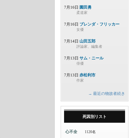
7月16日
園田勇
柔道家
7月16日
ブレンダ・フリッカー
女優
7月14日
山田五郎
評論家、編集者
7月13日
サム・ニール
俳優
7月13日
赤松利市
作家
→ 最近の物故者続き
死因別リスト
心不全
1120名