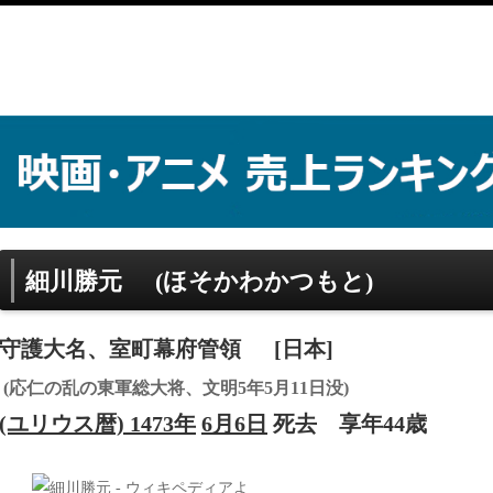
細川勝元
(ほそかわかつもと)
守護大名、室町幕府管領
[日本]
(応仁の乱の東軍総大将、文明5年5月11日没)
(ユリウス暦) 1473年
6月6日
死去
享年44歳