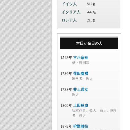
ドイツ人
517名
イタリア人
442名
ロシア人
213名
本日が命日の人
1548年
古岳宗亘
僧・曹洞宗
1736年
荷田春満
国学者、歌人
1738年
井上通女
歌人
1809年
上田秋成
読本作者、歌人、茶人、国学
者、俳人
1879年
狩野雅信