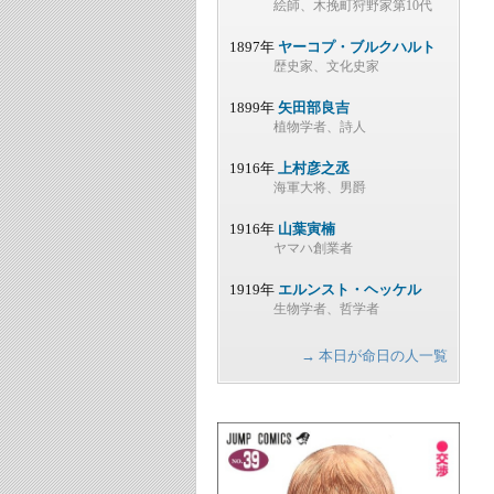
絵師、木挽町狩野家第10代
1897年
ヤーコプ・ブルクハルト
歴史家、文化史家
1899年
矢田部良吉
植物学者、詩人
1916年
上村彦之丞
海軍大将、男爵
1916年
山葉寅楠
ヤマハ創業者
1919年
エルンスト・ヘッケル
生物学者、哲学者
→ 本日が命日の人一覧