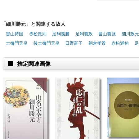
「細川勝元」と関連する故人
畠山持国
赤松政則
足利義勝
足利義政
畠山義就
細川政元
土御門天皇
後土御門天皇
日野富子
朝倉孝景
赤松満祐
足
推定関連画像