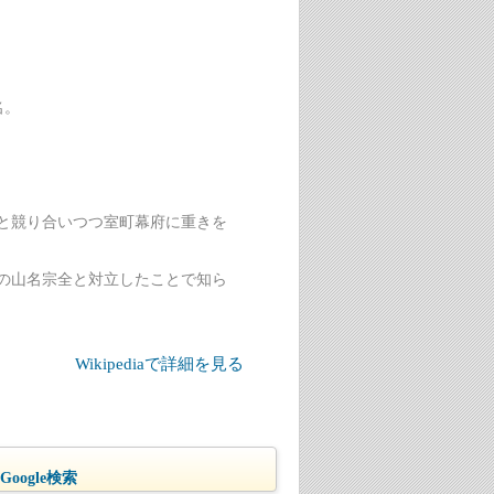
名。
と競り合いつつ室町幕府に重きを
の山名宗全と対立したことで知ら
Wikipediaで詳細を見る
oogle検索