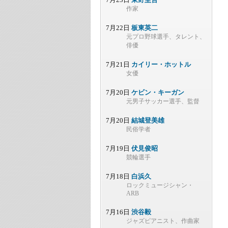
作家
7月22日
板東英二
元プロ野球選手、タレント、
俳優
7月21日
カイリー・ホットル
女優
7月20日
ケビン・キーガン
元男子サッカー選手、監督
7月20日
結城登美雄
民俗学者
7月19日
伏見俊昭
競輪選手
7月18日
白浜久
ロックミュージシャン・
ARB
7月16日
渋谷毅
ジャズピアニスト、作曲家