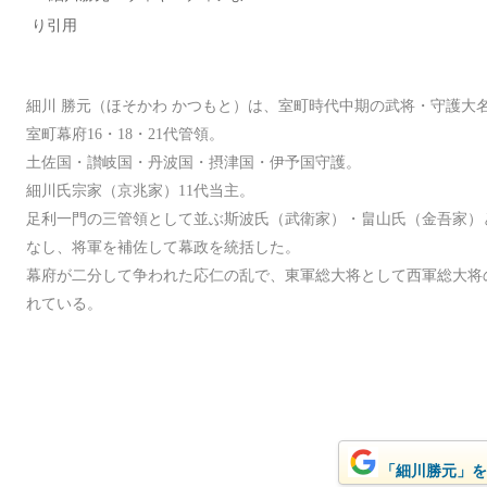
細川 勝元（ほそかわ かつもと）は、室町時代中期の武将・守護大
室町幕府16・18・21代管領。
土佐国・讃岐国・丹波国・摂津国・伊予国守護。
細川氏宗家（京兆家）11代当主。
足利一門の三管領として並ぶ斯波氏（武衛家）・畠山氏（金吾家）
なし、将軍を補佐して幕政を統括した。
幕府が二分して争われた応仁の乱で、東軍総大将として西軍総大将
れている。
「細川勝元」をG