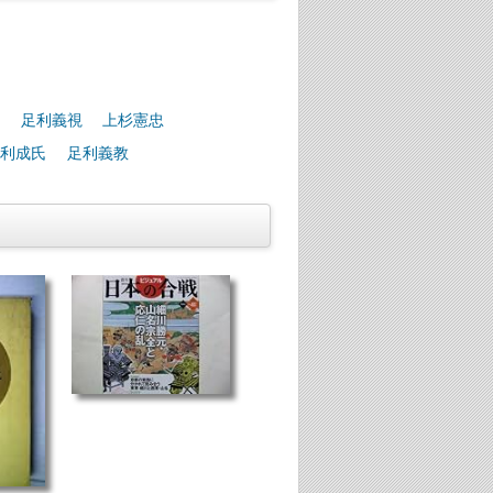
足利義視
上杉憲忠
利成氏
足利義教