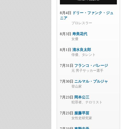
8月4日
ドリー・ファンク・ジュ
ニア
プロレスラー
8月3日
寿美花代
女優
8月1日
清水良太郎
俳優、タレント
7月31日
フランコ・バレージ
元 男子サッカー選手
7月30日
ニルマル・プルジャ
登山家
7月23日
岡本公三
犯罪者、テロリスト
7月23日
服藤早苗
女性史研究家
7月23日
東野圭吾