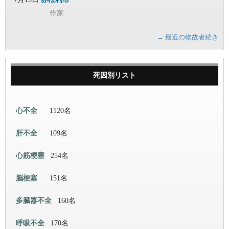
作家
→ 最近の物故者続き
死因別リスト
心不全
1120名
肝不全
109名
心筋梗塞
254名
脳梗塞
151名
多臓器不全
160名
呼吸不全
170名