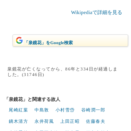
Wikipediaで詳細を見る
「泉鏡花」をGoogle検索
泉鏡花が亡くなってから、86年と334日が経過しま
した。(31746日)
「泉鏡花」と関連する故人
尾崎紅葉
中島敦
小村雪岱
谷崎潤一郎
鏑木清方
永井荷風
上田正昭
佐藤春夫