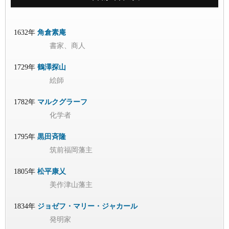
1632年
角倉素庵
書家、商人
1729年
鶴澤探山
絵師
1782年
マルクグラーフ
化学者
1795年
黒田斉隆
筑前福岡藩主
1805年
松平康乂
美作津山藩主
1834年
ジョゼフ・マリー・ジャカール
発明家