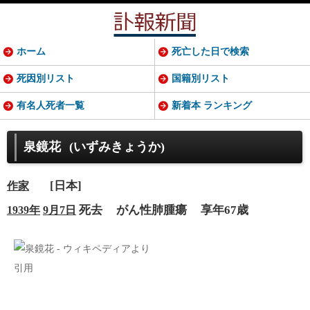
ホーム
死亡した日で検索
死因別リスト
国籍別リスト
有名人死者一覧
新着本 ランキング
泉鏡花
(いずみきょうか)
[日本]
作家
死去
がん性肺腫瘍
享年67歳
1939年
9月7日