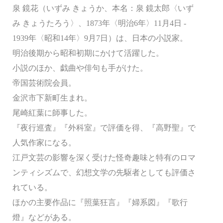
泉 鏡花（いずみ きょうか、本名：泉 鏡太郎〈いず
み きょうたろう〉、1873年〈明治6年〉11月4日 -
1939年〈昭和14年〉9月7日）は、日本の小説家。
明治後期から昭和初期にかけて活躍した。
小説のほか、戯曲や俳句も手がけた。
帝国芸術院会員。
金沢市下新町生まれ。
尾崎紅葉に師事した。
『夜行巡査』『外科室』で評価を得、『高野聖』で
人気作家になる。
江戸文芸の影響を深く受けた怪奇趣味と特有のロマ
ンティシズムで、幻想文学の先駆者としても評価さ
れている。
ほかの主要作品に『照葉狂言』『婦系図』『歌行
燈』などがある。