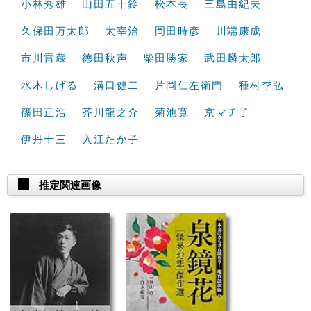
小林秀雄
山田五十鈴
松本長
三島由紀夫
久保田万太郎
太宰治
岡田時彦
川端康成
市川雷蔵
徳田秋声
柴田勝家
武田麟太郎
水木しげる
溝口健二
片岡仁左衛門
種村季弘
篠田正浩
芥川龍之介
菊池寛
京マチ子
伊丹十三
入江たか子
推定関連画像