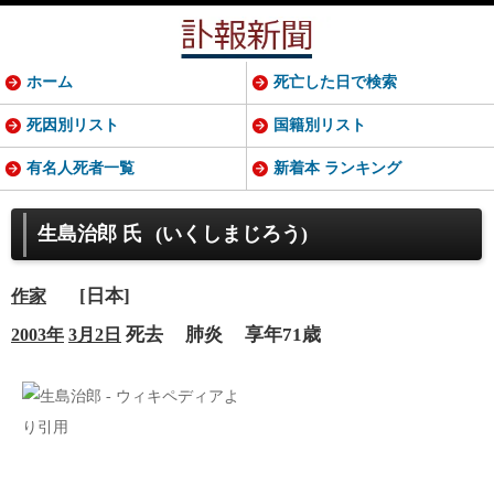
ホーム
死亡した日で検索
死因別リスト
国籍別リスト
有名人死者一覧
新着本 ランキング
生島治郎 氏
(いくしまじろう)
[日本]
作家
死去
肺炎
享年71歳
2003年
3月2日