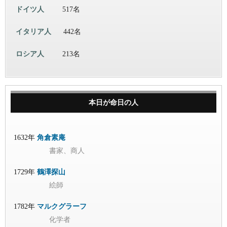
ドイツ人
517名
イタリア人
442名
ロシア人
213名
本日が命日の人
1632年
角倉素庵
書家、商人
1729年
鶴澤探山
絵師
1782年
マルクグラーフ
化学者