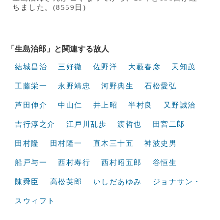
ちました。(8559日)
「生島治郎」と関連する故人
結城昌治
三好徹
佐野洋
大藪春彦
天知茂
工藤栄一
永野靖忠
河野典生
石松愛弘
芦田伸介
中山仁
井上昭
半村良
又野誠治
吉行淳之介
江戸川乱歩
渡哲也
田宮二郎
田村隆
田村隆一
直木三十五
神波史男
船戸与一
西村寿行
西村昭五郎
谷恒生
陳舜臣
高松英郎
いしだあゆみ
ジョナサン・
スウィフト