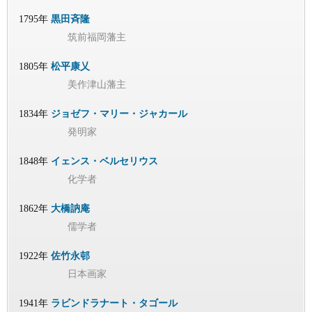
1795年
黒田斉隆
筑前福岡藩主
1805年
松平康乂
美作津山藩主
1834年
ジョゼフ・マリー・ジャカール
発明家
1848年
イェンス・ベルセリウス
化学者
1862年
大橋訥庵
儒学者
1922年
佐竹永邨
日本画家
1941年
ラビンドラナート・タゴール