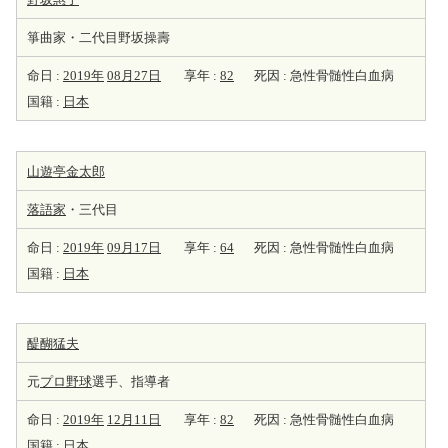
箏曲家・二代目野坂操壽
命日 :
2019年
08月27日
享年 :
82
死因 : 急性骨髄性白血病
国籍 :
日本
山遊亭金太郎
落語家
・三代目
命日 :
2019年
09月17日
享年 :
64
死因 : 急性骨髄性白血病
国籍 :
日本
醍醐猛夫
元
プロ野球
選手、指導者
命日 :
2019年
12月11日
享年 :
82
死因 : 急性骨髄性白血病
国籍 :
日本