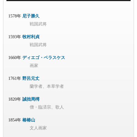
1578年
尼子勝久
戦国武将
1593年
牧村利貞
戦国武将
1660年
ディエゴ・ベラスケス
画家
1761年
野呂元丈
蘭学者、本草学者
1820年
誠拙周樗
僧・臨済宗、歌人
1854年
椿椿山
文人画家