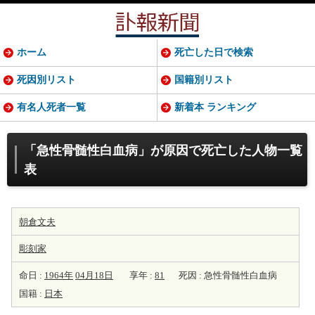
ホーム
死亡した日で検索
死因別リスト
国籍別リスト
有名人死者一覧
新着本 ランキング
「急性骨髄性白血病」が原因で死亡した人物一覧
表
朝倉文夫
彫刻家
命日 :
1964年
04月18日
享年 :
81
死因 : 急性骨髄性白血病
国籍 :
日本