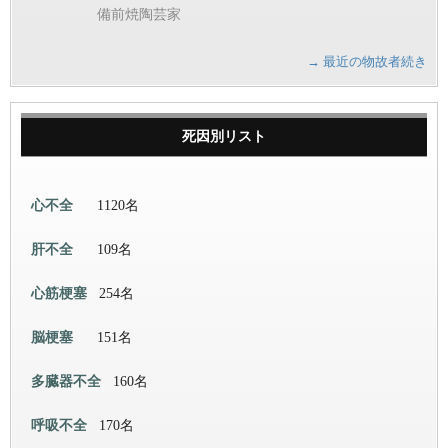
備前焼陶芸家
→ 最近の物故者続き
死因別リスト
心不全
1120名
肝不全
109名
心筋梗塞
254名
脳梗塞
151名
多臓器不全
160名
呼吸不全
170名