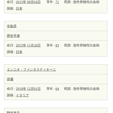
命日 :
2015年
08月04日
享年 :
71
死因 : 急性骨髄性白血病
国籍 :
日本
辛島昇
歴史学者
命日 :
2015年
11月26日
享年 :
83
死因 : 急性骨髄性白血病
国籍 :
日本
エンニオ・ファンタスティキーニ
俳優
命日 :
2018年
12月01日
享年 :
64
死因 : 急性骨髄性白血病
国籍 :
イタリア
野坂惠子