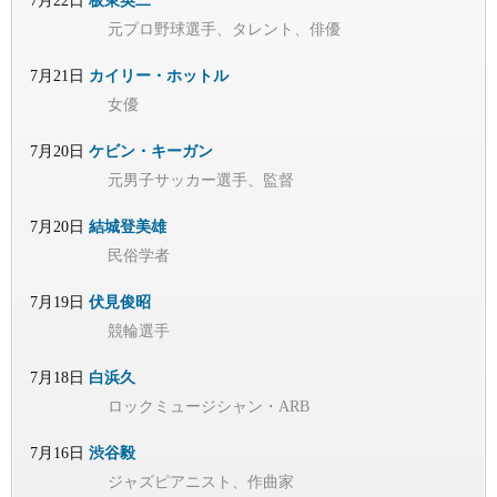
7月22日
板東英二
元プロ野球選手、タレント、俳優
7月21日
カイリー・ホットル
女優
7月20日
ケビン・キーガン
元男子サッカー選手、監督
7月20日
結城登美雄
民俗学者
7月19日
伏見俊昭
競輪選手
7月18日
白浜久
ロックミュージシャン・ARB
7月16日
渋谷毅
ジャズピアニスト、作曲家