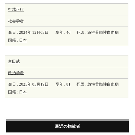
打越正行
社会学者
命日 :
2024年
12月09日
享年 :
46
死因 : 急性骨髄性白血病
国籍 :
日本
富田武
政治学者
命日 :
2025年
05月19日
享年 :
81
死因 : 急性骨髄性白血病
国籍 :
日本
最近の物故者