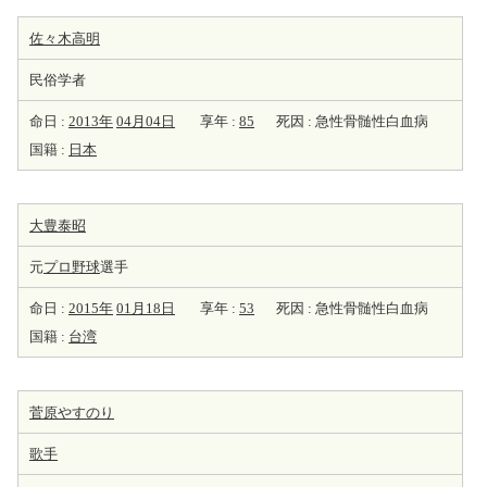
佐々木高明
民俗学者
命日 :
2013年
04月04日
享年 :
85
死因 : 急性骨髄性白血病
国籍 :
日本
大豊泰昭
元
プロ野球
選手
命日 :
2015年
01月18日
享年 :
53
死因 : 急性骨髄性白血病
国籍 :
台湾
菅原やすのり
歌手