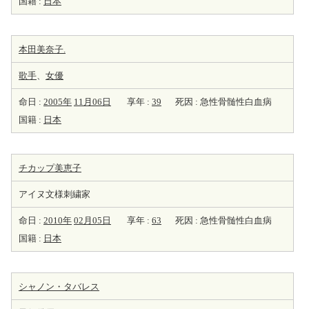
国籍 :
日本
本田美奈子.
歌手
、
女優
命日 :
2005年
11月06日
享年 :
39
死因 : 急性骨髄性白血病
国籍 :
日本
チカップ美恵子
アイヌ文様刺繍家
命日 :
2010年
02月05日
享年 :
63
死因 : 急性骨髄性白血病
国籍 :
日本
シャノン・タバレス