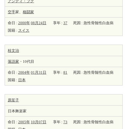
アンディ・フグ
空手
家、
格闘家
命日 :
2000年
08月24日
享年 :
37
死因 : 急性骨髄性白血病
国籍 :
スイス
桂文治
落語家
・10代目
命日 :
2004年
01月31日
享年 :
81
死因 : 急性骨髄性白血病
国籍 :
日本
原笙子
日本舞楽家
命日 :
2005年
10月07日
享年 :
73
死因 : 急性骨髄性白血病