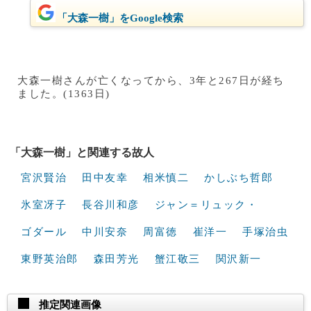
「大森一樹」をGoogle検索
大森一樹さんが亡くなってから、3年と267日が経ち
ました。(1363日)
「大森一樹」と関連する故人
宮沢賢治
田中友幸
相米慎二
かしぶち哲郎
氷室冴子
長谷川和彦
ジャン＝リュック・
ゴダール
中川安奈
周富徳
崔洋一
手塚治虫
東野英治郎
森田芳光
蟹江敬三
関沢新一
推定関連画像