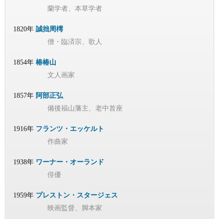
蘭学者、本草学者
1820年
誠拙周樗
僧・臨済宗、歌人
1854年
椿椿山
文人画家
1857年
阿部正弘
備後福山藩主、老中首座
1916年
フランツ・エッケルト
作曲家
1938年
ワーナー・オーランド
俳優
1959年
プレストン・スタージェス
映画監督、脚本家