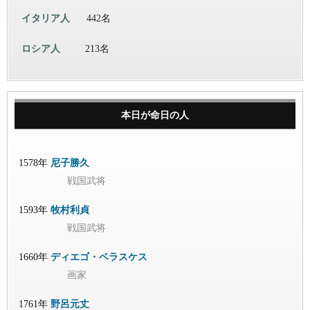
イタリア人
442名
ロシア人
213名
本日が命日の人
1578年
尼子勝久
戦国武将
1593年
牧村利貞
戦国武将
1660年
ディエゴ・ベラスケス
画家
1761年
野呂元丈