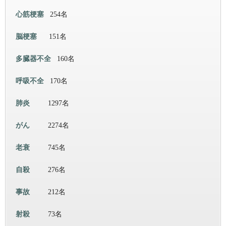
心筋梗塞
254名
脳梗塞
151名
多臓器不全
160名
呼吸不全
170名
肺炎
1297名
がん
2274名
老衰
745名
自殺
276名
事故
212名
射殺
73名