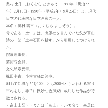
奥村 土牛（おくむら とぎゅう、1889年〈明治22
年〉2月18日 - 1990年〈平成2年〉9月25日）は、現代
日本の代表的な日本画家の一人。
本名：奥村 義三（おくむら よしぞう）。
号である「土牛」は、出版社を営んでいた父が寒山
詩の一節「土牛石田を耕す」から引用してつけられ
た。
院展理事長。
芸術院会員。
文化勲章受章。
梶田半古、小林古径に師事。
刷毛で胡粉などを100回とも200回ともいわれる塗り
重ねをし、非常に微妙な色加減に成功した作品が特
徴とされる。
＜富士山図＞（または「富士」）が著名で、皇居に