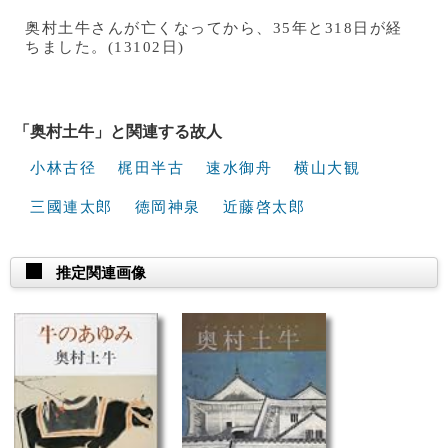
奥村土牛さんが亡くなってから、35年と318日が経
ちました。(13102日)
「奥村土牛」と関連する故人
小林古径
梶田半古
速水御舟
横山大観
三國連太郎
徳岡神泉
近藤啓太郎
推定関連画像