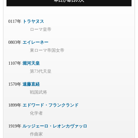
本日が命日の人
0117年
トラヤヌス
ローマ皇帝
0803年
エイレーネー
東ローマ帝国女帝
1107年
堀河天皇
第73代天皇
1570年
遠藤直経
戦国武将
1899年
エドワード・フランクランド
化学者
1919年
ルッジェーロ・レオンカヴァッロ
作曲家