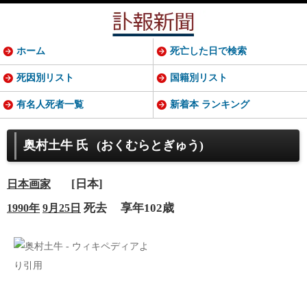
ホーム
死亡した日で検索
死因別リスト
国籍別リスト
有名人死者一覧
新着本 ランキング
奥村土牛 氏
(おくむらとぎゅう)
[日本]
日本
画家
死去
享年102歳
1990年
9月25日