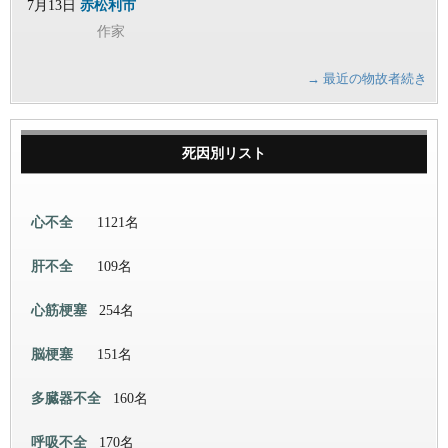
7月13日
赤松利市
作家
→ 最近の物故者続き
死因別リスト
心不全
1121名
肝不全
109名
心筋梗塞
254名
脳梗塞
151名
多臓器不全
160名
呼吸不全
170名