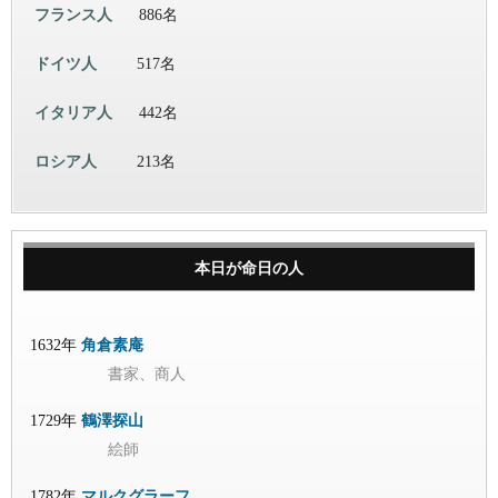
フランス人
886名
ドイツ人
517名
イタリア人
442名
ロシア人
213名
本日が命日の人
1632年
角倉素庵
書家、商人
1729年
鶴澤探山
絵師
1782年
マルクグラーフ