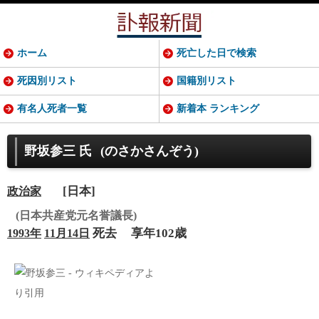
ホーム
死亡した日で検索
死因別リスト
国籍別リスト
有名人死者一覧
新着本 ランキング
野坂参三 氏
(のさかさんぞう)
[日本]
政治家
(日本共産党元名誉議長)
死去
享年102歳
1993年
11月14日