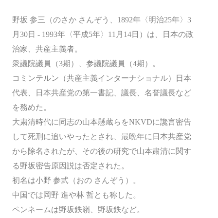
野坂 参三（のさか さんぞう、1892年〈明治25年〉3
月30日 - 1993年〈平成5年〉11月14日）は、日本の政
治家、共産主義者。
衆議院議員（3期）、参議院議員（4期）。
コミンテルン（共産主義インターナショナル）日本
代表、日本共産党の第一書記、議長、名誉議長など
を務めた。
大粛清時代に同志の山本懸蔵らをNKVDに讒言密告
して死刑に追いやったとされ、最晩年に日本共産党
から除名されたが、その後の研究で山本粛清に関す
る野坂密告原因説は否定された。
初名は小野 参弎（おの さんぞう）。
中国では岡野 進や林 哲とも称した。
ペンネームは野坂鉄嶺、野坂鉄など。