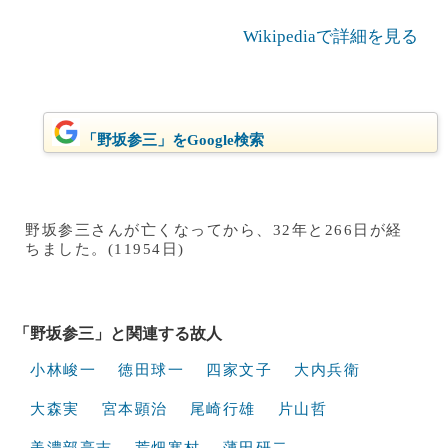
Wikipediaで詳細を見る
「野坂参三」をGoogle検索
野坂参三さんが亡くなってから、32年と266日が経
ちました。(11954日)
「野坂参三」と関連する故人
小林峻一
徳田球一
四家文子
大内兵衛
大森実
宮本顕治
尾崎行雄
片山哲
美濃部亮吉
荒畑寒村
薄田研二