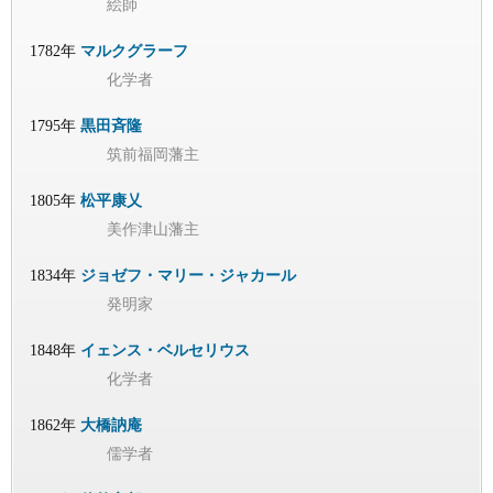
絵師
1782年
マルクグラーフ
化学者
1795年
黒田斉隆
筑前福岡藩主
1805年
松平康乂
美作津山藩主
1834年
ジョゼフ・マリー・ジャカール
発明家
1848年
イェンス・ベルセリウス
化学者
1862年
大橋訥庵
儒学者