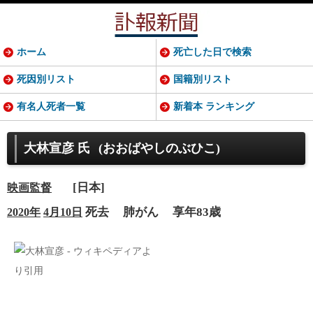
ホーム
死亡した日で検索
死因別リスト
国籍別リスト
有名人死者一覧
新着本 ランキング
大林宣彦 氏
(おおばやしのぶひこ)
[日本]
映画監督
死去
肺がん
享年83歳
2020年
4月10日