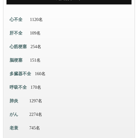
心不全
1120名
肝不全
109名
心筋梗塞
254名
脳梗塞
151名
多臓器不全
160名
呼吸不全
170名
肺炎
1297名
がん
2274名
老衰
745名