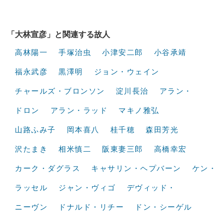
「大林宣彦」と関連する故人
高林陽一
手塚治虫
小津安二郎
小谷承靖
福永武彦
黒澤明
ジョン・ウェイン
チャールズ・ブロンソン
淀川長治
アラン・
ドロン
アラン・ラッド
マキノ雅弘
山路ふみ子
岡本喜八
桂千穂
森田芳光
沢たまき
相米慎二
阪東妻三郎
高橋幸宏
カーク・ダグラス
キャサリン・ヘプバーン
ケン・
ラッセル
ジャン・ヴィゴ
デヴィッド・
ニーヴン
ドナルド・リチー
ドン・シーゲル