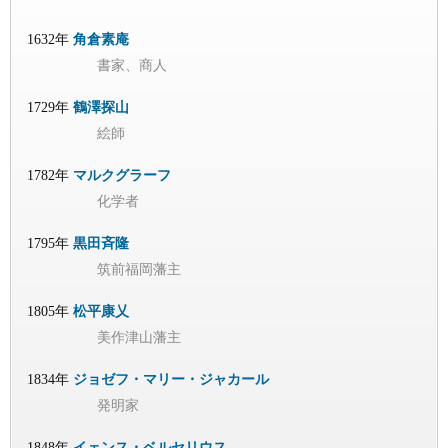
1632年
角倉素庵
書家、商人
1729年
鶴澤探山
絵師
1782年
マルクグラーフ
化学者
1795年
黒田斉隆
筑前福岡藩主
1805年
松平康乂
美作津山藩主
1834年
ジョゼフ・マリー・ジャカール
発明家
1848年
イェンス・ベルセリウス