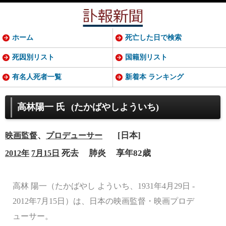
ホーム
死亡した日で検索
死因別リスト
国籍別リスト
有名人死者一覧
新着本 ランキング
高林陽一 氏
(たかばやしよういち)
、
[日本]
映画監督
プロデューサー
死去
肺炎
享年82歳
2012年
7月15日
高林 陽一（たかばやし よういち、1931年4月29日 -
2012年7月15日）は、日本の映画監督・映画プロデ
ューサー。