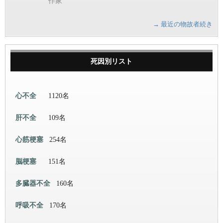
作家
→ 最近の物故者続き
死因別リスト
心不全
1120名
肝不全
109名
心筋梗塞
254名
脳梗塞
151名
多臓器不全
160名
呼吸不全
170名