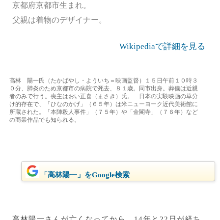
京都府京都市生まれ。
父親は着物のデザイナー。
Wikipediaで詳細を見る
高林 陽一氏（たかばやし・よういち＝映画監督）１５日午前１０時３
０分、肺炎のため京都市の病院で死去、８１歳。同市出身。葬儀は近親
者のみで行う。喪主はおい正喜（まさき）氏。 日本の実験映画の草分
け的存在で、「ひなのかげ」（６５年）は米ニューヨーク近代美術館に
所蔵された。「本陣殺人事件」（７５年）や「金閣寺」（７６年）など
の商業作品でも知られる。
「高林陽一」をGoogle検索
高林陽一さんが亡くなってから、14年と22日が経ち