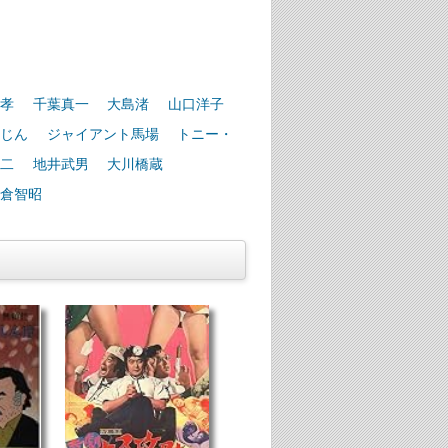
孝
千葉真一
大島渚
山口洋子
じん
ジャイアント馬場
トニー・
二
地井武男
大川橋蔵
倉智昭