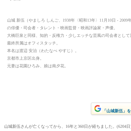
山城 新伍（やましろ しんご、1938年〈昭和13年〉11月10日 - 200
の俳優・司会者・タレント・映画監督・映画評論家・声優。
大橋巨泉と同様、知的・反権力・少しエッチな芸風の司会者として
最終所属はオフィスタッチ。
本名は渡辺 安治（わたなべ やすじ）。
京都市上京区出身。
元妻は花園ひろみ、娘は南夕花。
「山城新伍」をG
山城新伍さんが亡くなってから、16年と360日が経ちました。(6204日