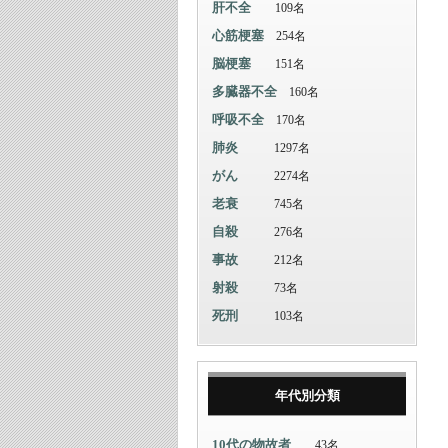
肝不全
109名
心筋梗塞
254名
脳梗塞
151名
多臓器不全
160名
呼吸不全
170名
肺炎
1297名
がん
2274名
老衰
745名
自殺
276名
事故
212名
射殺
73名
死刑
103名
年代別分類
10代の物故者
43名