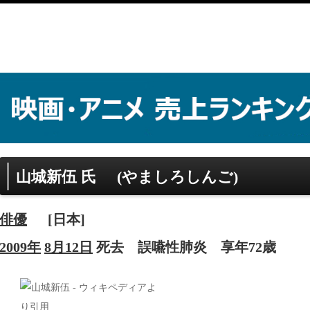
山城新伍 氏
(やましろしんご)
俳優
[日本]
2009年
8月12日
死去
誤嚥性肺炎
享年72歳