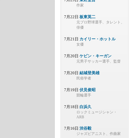
作家
7月22日
板東英二
元プロ野球選手、タレント、
俳優
7月21日
カイリー・ホットル
女優
7月20日
ケビン・キーガン
元男子サッカー選手、監督
7月20日
結城登美雄
民俗学者
7月19日
伏見俊昭
競輪選手
7月18日
白浜久
ロックミュージシャン・
ARB
7月16日
渋谷毅
ジャズピアニスト、作曲家