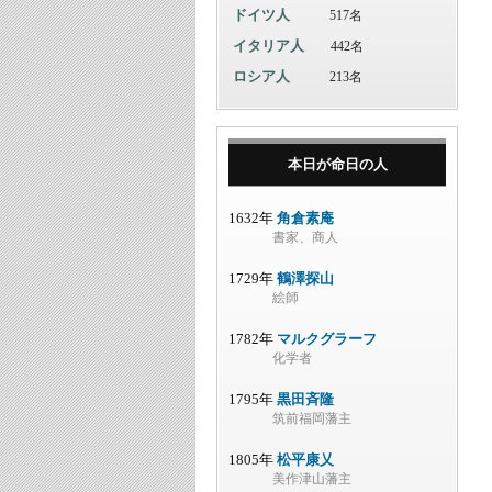
ドイツ人
517名
イタリア人
442名
ロシア人
213名
本日が命日の人
1632年
角倉素庵
書家、商人
1729年
鶴澤探山
絵師
1782年
マルクグラーフ
化学者
1795年
黒田斉隆
筑前福岡藩主
1805年
松平康乂
美作津山藩主