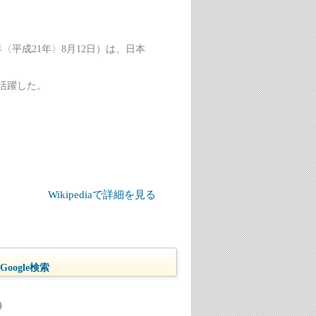
9年〈平成21年〉8月12日）は、日本
活躍した。
Wikipediaで詳細を見る
oogle検索
)