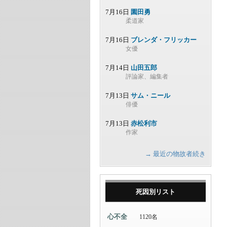
7月16日
園田勇
柔道家
7月16日
ブレンダ・フリッカー
女優
7月14日
山田五郎
評論家、編集者
7月13日
サム・ニール
俳優
7月13日
赤松利市
作家
→ 最近の物故者続き
死因別リスト
心不全
1120名