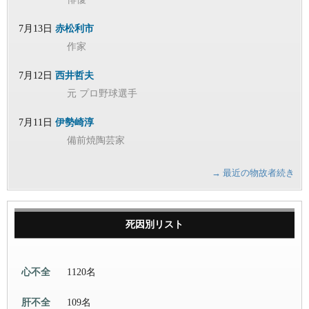
7月13日
赤松利市
作家
7月12日
西井哲夫
元 プロ野球選手
7月11日
伊勢崎淳
備前焼陶芸家
→ 最近の物故者続き
死因別リスト
心不全
1120名
肝不全
109名