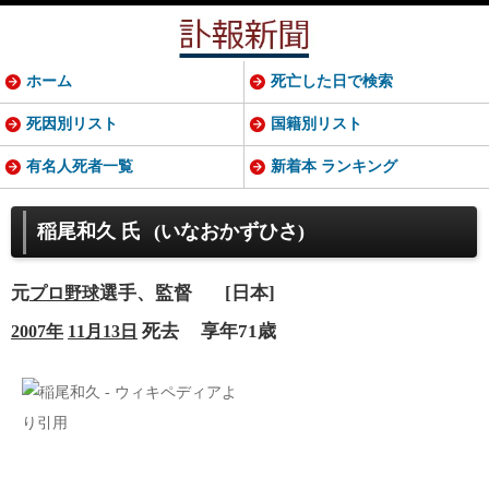
ホーム
死亡した日で検索
死因別リスト
国籍別リスト
有名人死者一覧
新着本 ランキング
稲尾和久 氏
(いなおかずひさ)
元
選手、監督
[日本]
プロ野球
死去
享年71歳
2007年
11月13日