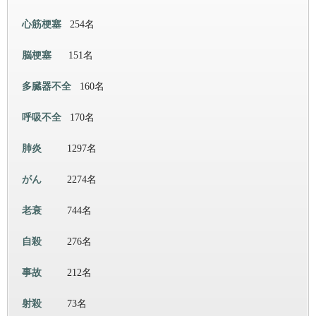
心筋梗塞
254名
脳梗塞
151名
多臓器不全
160名
呼吸不全
170名
肺炎
1297名
がん
2274名
老衰
744名
自殺
276名
事故
212名
射殺
73名