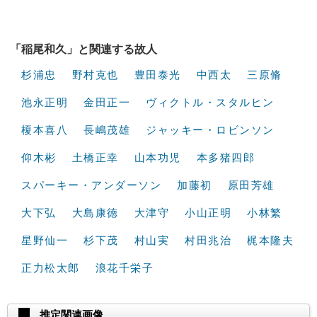
「稲尾和久」と関連する故人
杉浦忠
野村克也
豊田泰光
中西太
三原脩
池永正明
金田正一
ヴィクトル・スタルヒン
榎本喜八
長嶋茂雄
ジャッキー・ロビンソン
仰木彬
土橋正幸
山本功児
本多猪四郎
スパーキー・アンダーソン
加藤初
原田芳雄
大下弘
大島康徳
大津守
小山正明
小林繁
星野仙一
杉下茂
村山実
村田兆治
梶本隆夫
正力松太郎
浪花千栄子
推定関連画像