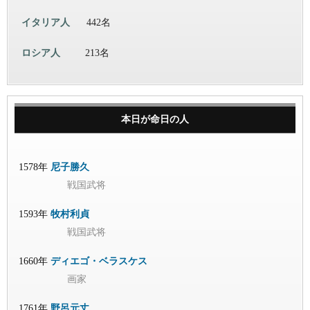
イタリア人
442名
ロシア人
213名
本日が命日の人
1578年
尼子勝久
戦国武将
1593年
牧村利貞
戦国武将
1660年
ディエゴ・ベラスケス
画家
1761年
野呂元丈