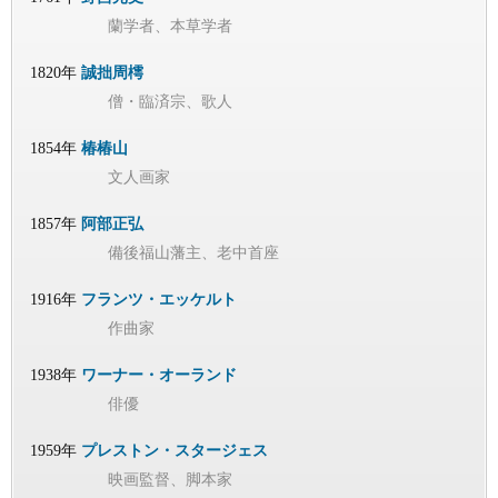
蘭学者、本草学者
1820年
誠拙周樗
僧・臨済宗、歌人
1854年
椿椿山
文人画家
1857年
阿部正弘
備後福山藩主、老中首座
1916年
フランツ・エッケルト
作曲家
1938年
ワーナー・オーランド
俳優
1959年
プレストン・スタージェス
映画監督、脚本家