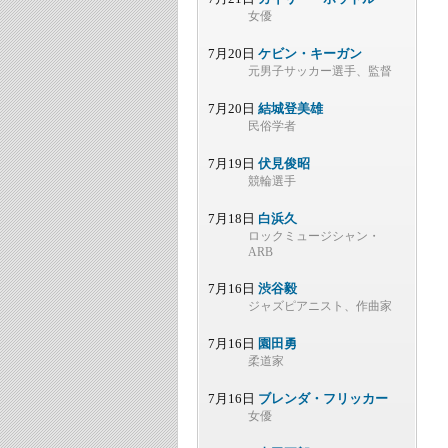
女優
7月20日
ケビン・キーガン
元男子サッカー選手、監督
7月20日
結城登美雄
民俗学者
7月19日
伏見俊昭
競輪選手
7月18日
白浜久
ロックミュージシャン・
ARB
7月16日
渋谷毅
ジャズピアニスト、作曲家
7月16日
園田勇
柔道家
7月16日
ブレンダ・フリッカー
女優