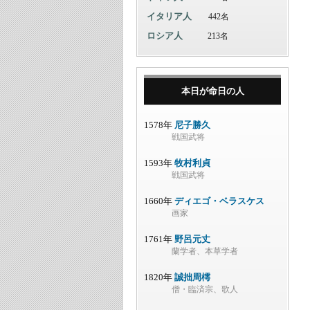
イタリア人
442名
ロシア人
213名
本日が命日の人
1578年
尼子勝久
戦国武将
1593年
牧村利貞
戦国武将
1660年
ディエゴ・ベラスケス
画家
1761年
野呂元丈
蘭学者、本草学者
1820年
誠拙周樗
僧・臨済宗、歌人