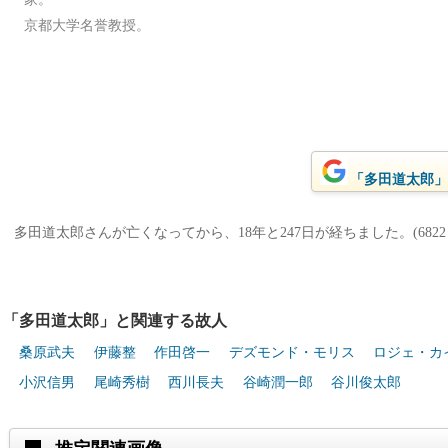
京都大学名誉教授。
「多田道太郎」を
多田道太郎さんが亡くなってから、18年と247日が経ちました。(6822
「多田道太郎」と関連する故人
桑原武夫
伊藤整
作田啓一
デズモンド・モリス
ロジェ・カ
小沢信男
尾崎秀樹
西川長夫
谷崎潤一郎
谷川俊太郎