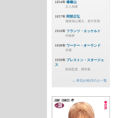
1854年
椿椿山
文人画家
1857年
阿部正弘
備後福山藩主、老中首座
1916年
フランツ・エッケルト
作曲家
1938年
ワーナー・オーランド
俳優
1959年
プレストン・スタージェ
ス
映画監督、脚本家
→ 本日が命日の人一覧