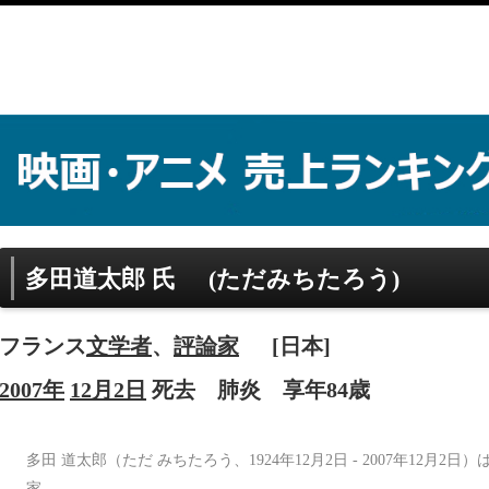
多田道太郎 氏
(ただみちたろう)
フランス
文学者
、
評論家
[日本]
2007年
12月2日
死去
肺炎
享年84歳
多田 道太郎（ただ みちたろう、1924年12月2日 - 2007年12月
家。