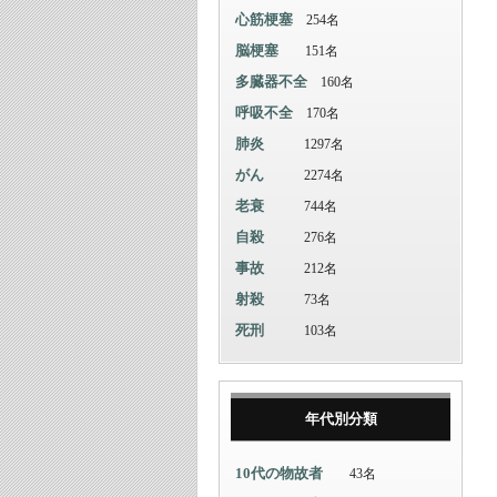
心筋梗塞
254名
脳梗塞
151名
多臓器不全
160名
呼吸不全
170名
肺炎
1297名
がん
2274名
老衰
744名
自殺
276名
事故
212名
射殺
73名
死刑
103名
年代別分類
10代の物故者
43名