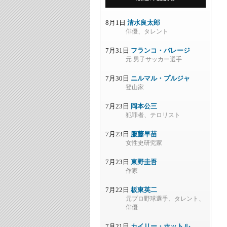
8月1日
清水良太郎
俳優、タレント
7月31日
フランコ・バレージ
元 男子サッカー選手
7月30日
ニルマル・プルジャ
登山家
7月23日
岡本公三
犯罪者、テロリスト
7月23日
服藤早苗
女性史研究家
7月23日
東野圭吾
作家
7月22日
板東英二
元プロ野球選手、タレント、
俳優
7月21日
カイリー・ホットル