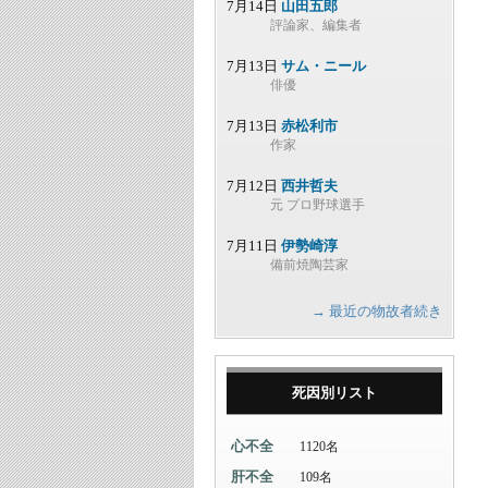
7月14日
山田五郎
評論家、編集者
7月13日
サム・ニール
俳優
7月13日
赤松利市
作家
7月12日
西井哲夫
元 プロ野球選手
7月11日
伊勢崎淳
備前焼陶芸家
→ 最近の物故者続き
死因別リスト
心不全
1120名
肝不全
109名