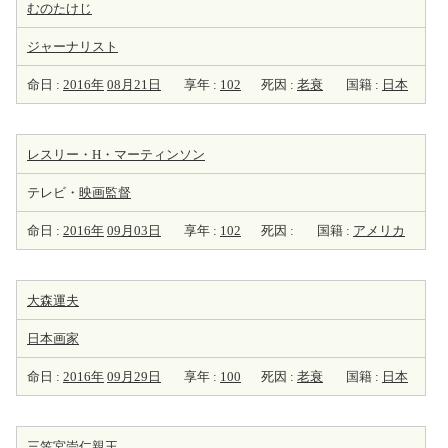
むのたけじ
ジャーナリスト
命日 :
2016年
08月21日
享年 :
102
死因 :
老衰
国籍 :
日本
レスリー・H・マーティンソン
テレビ・
映画監督
命日 :
2016年
09月03日
享年 :
102
死因 :
国籍 :
アメリカ
大森運夫
日本
画家
命日 :
2016年
09月29日
享年 :
100
死因 :
老衰
国籍 :
日本
三笠宮崇仁親王