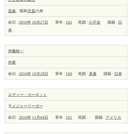
皇族
、昭和
天皇
の弟
命日 :
2016年
10月27日
享年 :
102
死因 :
心不全
国籍 :
日
本
伊藤桂一
作家
命日 :
2016年
10月29日
享年 :
100
死因 :
老衰
国籍 :
日本
エディー・カーネット
元
メジャーリーガー
命日 :
2016年
11月04日
享年 :
101
死因 :
国籍 :
アメリカ