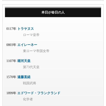
本日が命日の人
0117年
トラヤヌス
ローマ皇帝
0803年
エイレーネー
東ローマ帝国女帝
1107年
堀河天皇
第73代天皇
1570年
遠藤直経
戦国武将
1899年
エドワード・フランクランド
化学者