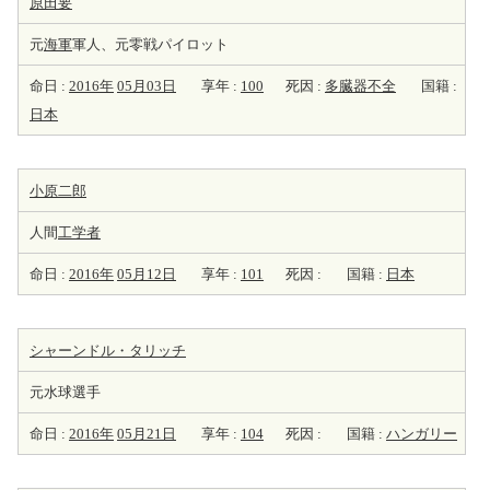
原田要
元
海軍
軍人、元零戦パイロット
命日 :
2016年
05月03日
享年 :
100
死因 :
多臓器不全
国籍 :
日本
小原二郎
人間
工学者
命日 :
2016年
05月12日
享年 :
101
死因 :
国籍 :
日本
シャーンドル・タリッチ
元水球選手
命日 :
2016年
05月21日
享年 :
104
死因 :
国籍 :
ハンガリー