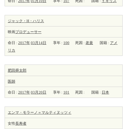
命日 :
2017年
01月10日
享年 :
107
死因 :
国籍 :
イギリス
ジャック・H・ハリス
映画
プロデューサー
命日 :
2017年
03月14日
享年 :
100
死因 :
老衰
国籍 :
アメ
リカ
肥田舜太郎
医師
命日 :
2017年
03月20日
享年 :
101
死因 :
国籍 :
日本
エンマ・モラーノ＝マルティヌッツィ
女性
長寿者