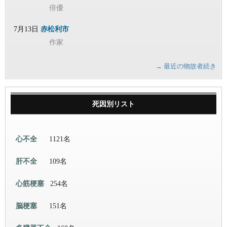
俳優
7月13日
赤松利市
作家
→ 最近の物故者続き
死因別リスト
心不全
1121名
肝不全
109名
心筋梗塞
254名
脳梗塞
151名