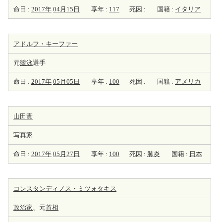
命日 :
2017年
04月15日
享年 :
117
死因 :
国籍 :
イタリア
アドルフ・キーファー
元
競泳
選手
命日 :
2017年
05月05日
享年 :
100
死因 :
国籍 :
アメリカ
山田實
写真家
命日 :
2017年
05月27日
享年 :
100
死因 :
肺炎
国籍 :
日本
コンスタンディノス・ミツォタキス
政治家
、元
首相