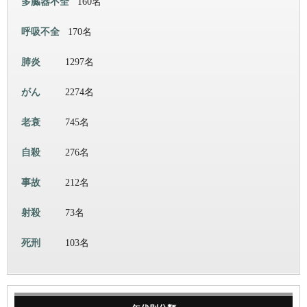
多臓器不全
160名
呼吸不全
170名
肺炎
1297名
がん
2274名
老衰
745名
自殺
276名
事故
212名
射殺
73名
死刑
103名