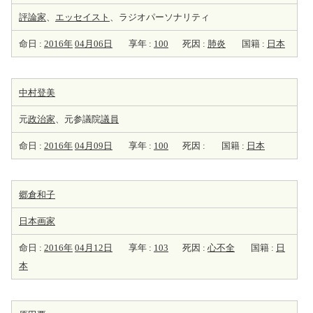
評論家
、
エッセイスト
、ラジオパーソナリティ
命日 :
2016年
04月06日
享年 :
100
死因 :
肺炎
国籍 :
日本
中村登美
元
政治家
、元参議院
議員
命日 :
2016年
04月09日
享年 :
100
死因 :
国籍 :
日本
郷倉和子
日本
画家
命日 :
2016年
04月12日
享年 :
103
死因 :
心不全
国籍 :
日
本