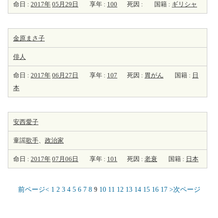
命日 :
2017年
05月29日
享年 :
100
死因 :
国籍 :
ギリシャ
金原まさ子
俳人
命日 :
2017年
06月27日
享年 :
107
死因 :
胃がん
国籍 :
日
本
安西愛子
童謡
歌手
、
政治家
命日 :
2017年
07月06日
享年 :
101
死因 :
老衰
国籍 :
日本
前ページ<
1
2
3
4
5
6
7
8
9
10
11
12
13
14
15
16
17
>次ページ