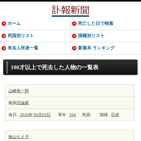
ホーム
死亡した日で検索
死因別リスト
国籍別リスト
有名人死者一覧
新着本 ランキング
100才以上で死去した人物の一覧表
山崎有一郎
能楽
評論家
命日 :
2016年
04月02日
享年 :
104
死因 :
国籍 :
日本
秋山ちえ子