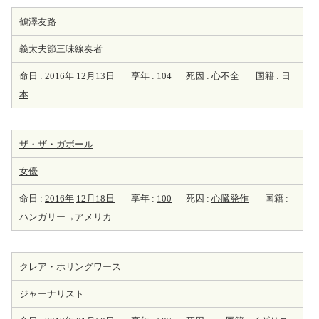
鶴澤友路
義太夫節三味線
奏者
命日 :
2016年
12月13日
享年 :
104
死因 :
心不全
国籍 :
日
本
ザ・ザ・ガボール
女優
命日 :
2016年
12月18日
享年 :
100
死因 :
心臓発作
国籍 :
ハンガリー→アメリカ
クレア・ホリングワース
ジャーナリスト