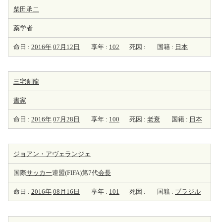
柴田承二
薬学者
命日 :
2016年
07月12日
享年 :
102
死因 :
国籍 :
日本
三宅剣龍
書家
命日 :
2016年
07月28日
享年 :
100
死因 :
老衰
国籍 :
日本
ジョアン・アヴェランジェ
国際
サッカー
連盟(FIFA)第7代
会長
命日 :
2016年
08月16日
享年 :
101
死因 :
国籍 :
ブラジル