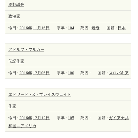
奥野誠亮
政治家
命日 :
2016年
11月16日
享年 :
104
死因 :
老衰
国籍 :
日本
アドルフ・ブルガー
伝記
作家
命日 :
2016年
12月06日
享年 :
100
死因 :
国籍 :
スロバキア
エドワード・R・ブレイスウェイト
作家
命日 :
2016年
12月12日
享年 :
105
死因 :
国籍 :
ガイアナ共
和国→アメリカ