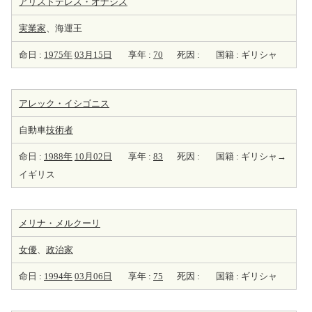
アリストテレス・オナシス
実業家
、海運王
命日 :
1975年
03月15日
享年 :
70
死因 :
国籍 : ギリシャ
アレック・イシゴニス
自動車
技術者
命日 :
1988年
10月02日
享年 :
83
死因 :
国籍 : ギリシャ→
イギリス
メリナ・メルクーリ
女優
、
政治家
命日 :
1994年
03月06日
享年 :
75
死因 :
国籍 : ギリシャ