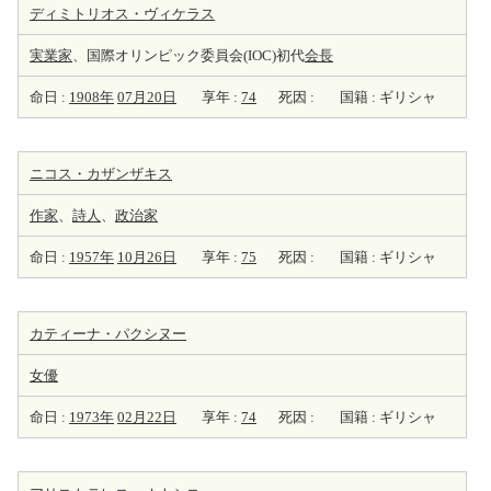
ディミトリオス・ヴィケラス
実業家
、国際オリンピック委員会(IOC)初代
会長
命日 :
1908年
07月20日
享年 :
74
死因 :
国籍 : ギリシャ
ニコス・カザンザキス
作家
、
詩人
、
政治家
命日 :
1957年
10月26日
享年 :
75
死因 :
国籍 : ギリシャ
カティーナ・パクシヌー
女優
命日 :
1973年
02月22日
享年 :
74
死因 :
国籍 : ギリシャ