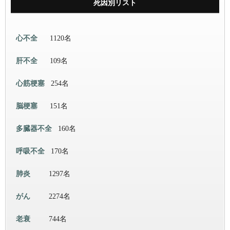
死因別リスト
心不全
1120名
肝不全
109名
心筋梗塞
254名
脳梗塞
151名
多臓器不全
160名
呼吸不全
170名
肺炎
1297名
がん
2274名
老衰
744名