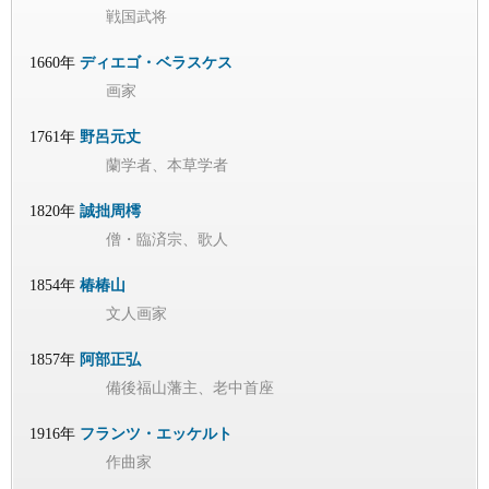
戦国武将
1660年
ディエゴ・ベラスケス
画家
1761年
野呂元丈
蘭学者、本草学者
1820年
誠拙周樗
僧・臨済宗、歌人
1854年
椿椿山
文人画家
1857年
阿部正弘
備後福山藩主、老中首座
1916年
フランツ・エッケルト
作曲家