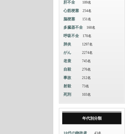
肝不全
109名
心筋梗塞
254名
脳梗塞
151名
多臓器不全
160名
呼吸不全
170名
肺炎
1297名
がん
2274名
老衰
745名
自殺
276名
事故
212名
射殺
73名
死刑
103名
年代別分類
10代の物故者
43名