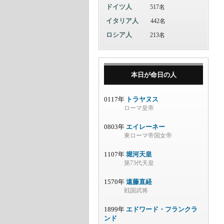
ドイツ人
517名
イタリア人
442名
ロシア人
213名
本日が命日の人
0117年
トラヤヌス
ローマ皇帝
0803年
エイレーネー
東ローマ帝国女帝
1107年
堀河天皇
第73代天皇
1570年
遠藤直経
戦国武将
1899年
エドワード・フランクラ
ンド