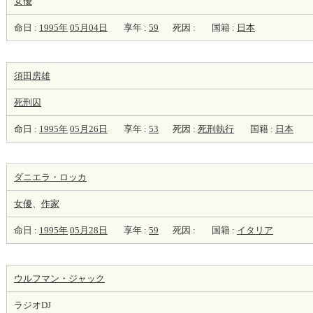
女優
命日 :
1995年
05月04日
享年 :
59
死因 :
国籍 :
日本
須田房雄
死刑囚
命日 :
1995年
05月26日
享年 :
53
死因 :
死刑執行
国籍 :
日本
ダニエラ・ロッカ
女優
、
作家
命日 :
1995年
05月28日
享年 :
59
死因 :
国籍 :
イタリア
ウルフマン・ジャック
ラジオDJ