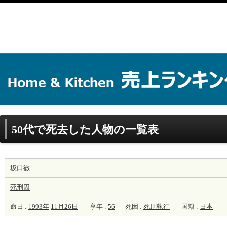
50代で死去した人物の一覧表
坂口徹
死刑囚
命日 :
1993年
11月26日
享年 :
56
死因 :
死刑執行
国籍 :
日本