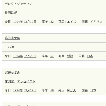
デレク・ジャーマン
映画監督
命日 :
1994年
02月19日
享年 :
52
死因 :
エイズ
国籍 :
イギリス
藤田小女姫
占い師
命日 :
1994年
02月23日
享年 :
57
死因 :
射殺
国籍 :
日本
安井かずみ
作詞家
、
エッセイスト
命日 :
1994年
03月17日
享年 :
56
死因 :
肺がん
国籍 :
日本