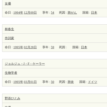
女優
命日 :
1994年
12月09日
享年 :
54
死因 :
肺がん
国籍 :
日本
林春生
作詞家
命日 :
1995年
02月28日
享年 :
59
死因 :
国籍 :
日本
ジョルジュ・J・F・ケーラー
生物学者
命日 :
1995年
03月01日
享年 :
50
死因 :
肺炎
国籍 :
ドイツ
野添ひとみ