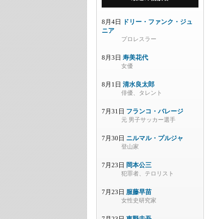
8月4日
ドリー・ファンク・ジュ
ニア
プロレスラー
8月3日
寿美花代
女優
8月1日
清水良太郎
俳優、タレント
7月31日
フランコ・バレージ
元 男子サッカー選手
7月30日
ニルマル・プルジャ
登山家
7月23日
岡本公三
犯罪者、テロリスト
7月23日
服藤早苗
女性史研究家
7月23日
東野圭吾