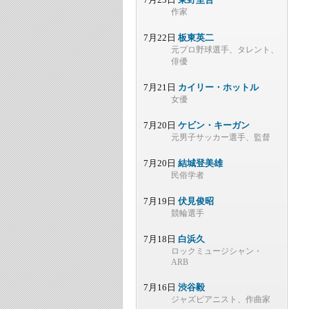
作家
7月22日
板東英二
元プロ野球選手、タレント、
俳優
7月21日
カイリー・ホットル
女優
7月20日
ケビン・キーガン
元男子サッカー選手、監督
7月20日
結城登美雄
民俗学者
7月19日
伏見俊昭
競輪選手
7月18日
白浜久
ロックミュージシャン・
ARB
7月16日
渋谷毅
ジャズピアニスト、作曲家