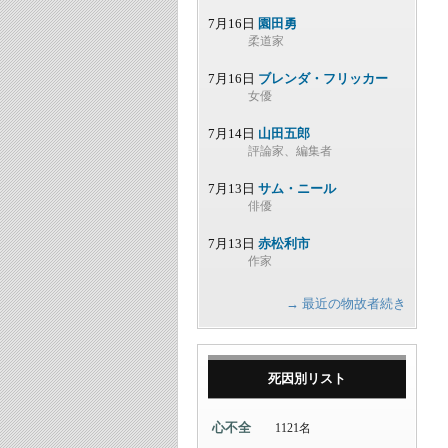
7月16日
園田勇
柔道家
7月16日
ブレンダ・フリッカー
女優
7月14日
山田五郎
評論家、編集者
7月13日
サム・ニール
俳優
7月13日
赤松利市
作家
→ 最近の物故者続き
死因別リスト
心不全
1121名