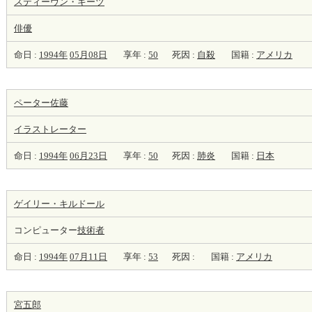
スティーヴン・キーツ
俳優
命日 :
1994年
05月08日
享年 :
50
死因 :
自殺
国籍 :
アメリカ
ペーター佐藤
イラストレーター
命日 :
1994年
06月23日
享年 :
50
死因 :
肺炎
国籍 :
日本
ゲイリー・キルドール
コンピューター
技術者
命日 :
1994年
07月11日
享年 :
53
死因 :
国籍 :
アメリカ
宮五郎