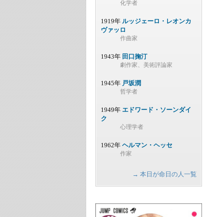
化学者
1919年
ルッジェーロ・レオンカ
ヴァッロ
作曲家
1943年
田口掬汀
劇作家、美術評論家
1945年
戸坂潤
哲学者
1949年
エドワード・ソーンダイ
ク
心理学者
1962年
ヘルマン・ヘッセ
作家
→ 本日が命日の人一覧