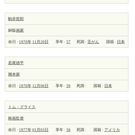
駒井哲郎
銅版
画家
命日 :
1976年
11月20日
享年 :
57
死因 :
舌がん
国籍 :
日本
若尾徳平
脚本家
命日 :
1976年
12月06日
享年 :
59
死因 :
国籍 :
日本
トム・グライス
映画監督
命日 :
1977年
01月03日
享年 :
56
死因 :
国籍 :
アメリカ