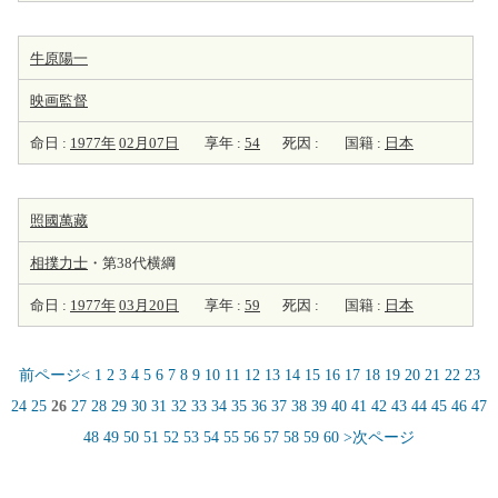
牛原陽一
映画監督
命日 :
1977年
02月07日
享年 :
54
死因 :
国籍 :
日本
照國萬藏
相撲力士
・第38代横綱
命日 :
1977年
03月20日
享年 :
59
死因 :
国籍 :
日本
前ページ<
1
2
3
4
5
6
7
8
9
10
11
12
13
14
15
16
17
18
19
20
21
22
23
24
25
26
27
28
29
30
31
32
33
34
35
36
37
38
39
40
41
42
43
44
45
46
47
48
49
50
51
52
53
54
55
56
57
58
59
60
>次ページ