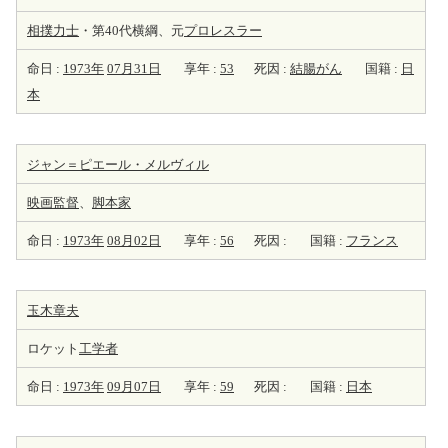
相撲力士
・第40代横綱、元
プロレスラー
命日 :
1973年
07月31日
享年 :
53
死因 :
結腸がん
国籍 :
日
本
ジャン＝ピエール・メルヴィル
映画監督
、
脚本家
命日 :
1973年
08月02日
享年 :
56
死因 :
国籍 :
フランス
玉木章夫
ロケット
工学者
命日 :
1973年
09月07日
享年 :
59
死因 :
国籍 :
日本