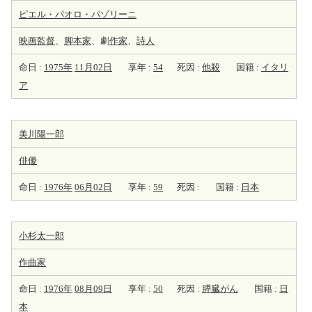
ピエル・パオロ・パゾリーニ
映画監督
、
脚本家
、劇
作家
、
詩人
命日 :
1975年
11月02日
享年 :
54
死因 :
他殺
国籍 :
イタリ
ア
美川陽一郎
俳優
命日 :
1976年
06月02日
享年 :
59
死因 :
国籍 :
日本
小杉太一郎
作曲家
命日 :
1976年
08月09日
享年 :
50
死因 :
膵臓がん
国籍 :
日
本