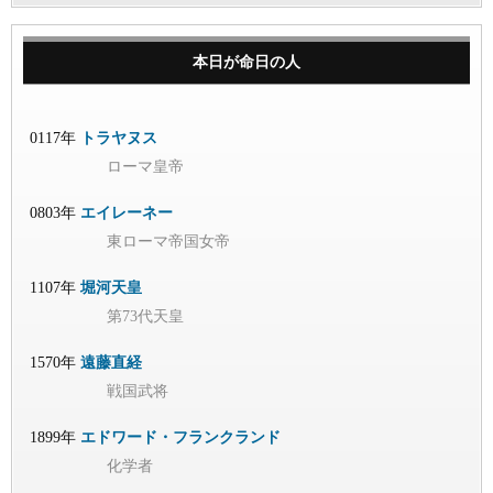
本日が命日の人
0117年
トラヤヌス
ローマ皇帝
0803年
エイレーネー
東ローマ帝国女帝
1107年
堀河天皇
第73代天皇
1570年
遠藤直経
戦国武将
1899年
エドワード・フランクランド
化学者