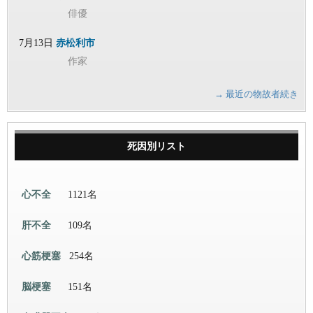
俳優
7月13日
赤松利市
作家
→ 最近の物故者続き
死因別リスト
心不全
1121名
肝不全
109名
心筋梗塞
254名
脳梗塞
151名