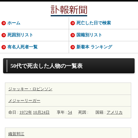
ホーム
死亡した日で検索
死因別リスト
国籍別リスト
有名人死者一覧
新着本 ランキング
50代で死去した人物の一覧表
ジャッキー・ロビンソン
メジャーリーガー
命日 :
1972年
10月24日
享年 :
54
死因 :
国籍 :
アメリカ
織賀邦江