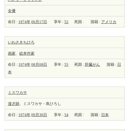
女優
命日 :
1974年
06月17日
享年 :
52
死因 :
国籍 :
アメリカ
いわさきちひろ
画家
、
絵本
作家
命日 :
1974年
08月08日
享年 :
55
死因 :
肝臓がん
国籍 :
日
本
ミスワカサ
漫才師
、ミスワカサ・島ひろし
命日 :
1974年
09月30日
享年 :
54
死因 :
国籍 :
日本