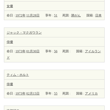
女優
命日 :
1972年
11月28日
享年 :
51
死因 :
肺がん
国籍 :
日本
ジャック・マクガウラン
俳優
命日 :
1973年
01月30日
享年 :
56
死因 :
国籍 :
アイルラン
ド
ティム・ホルト
俳優
命日 :
1973年
02月15日
享年 :
55
死因 :
国籍 :
アメリカ