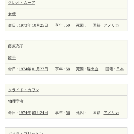
クレオ・ムーア
女優
命日 :
1973年
10月25日
享年 :
50
死因 :
国籍 :
アメリカ
藤原亮子
歌手
命日 :
1974年
01月27日
享年 :
58
死因 :
脳出血
国籍 :
日本
クライド・カワン
物理学者
命日 :
1974年
05月24日
享年 :
56
死因 :
国籍 :
アメリカ
パメラ・ブリットン