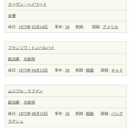
スーザン・ヘイワード
女優
命日 :
1975年
03月14日
享年 :
59
死因 :
国籍 :
アメリカ
フランソワ・トンバルバイ
政治家
、
大統領
命日 :
1975年
04月13日
享年 :
58
死因 :
暗殺
国籍 :
チャド
ムジブル・ラフマン
政治家
、
大統領
命日 :
1975年
08月15日
享年 :
56
死因 :
暗殺
国籍 :
バング
ラデシュ