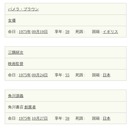
パメラ・ブラウン
女優
命日 :
1975年
09月19日
享年 :
59
死因 :
国籍 :
イギリス
三隅研次
映画監督
命日 :
1975年
09月24日
享年 :
55
死因 :
国籍 :
日本
角川源義
角川書店
創業者
命日 :
1975年
10月27日
享年 :
59
死因 :
国籍 :
日本