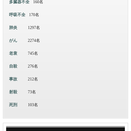
多臓器不全
160名
呼吸不全
170名
肺炎
1297名
がん
2274名
老衰
745名
自殺
276名
事故
212名
射殺
73名
死刑
103名