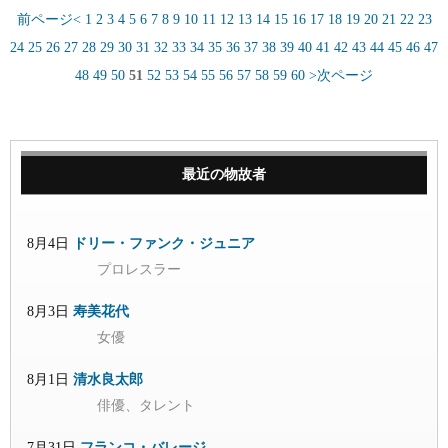
前ページ<
1
2
3
4
5
6
7
8
9
10
11
12
13
14
15
16
17
18
19
20
21
22
23
24
25
26
27
28
29
30
31
32
33
34
35
36
37
38
39
40
41
42
43
44
45
46
47
48
49
50
51
52
53
54
55
56
57
58
59
60
>次ページ
最近の物故者
8月4日
ドリー・ファンク・ジュニア
プロレスラー
8月3日
寿美花代
女優
8月1日
清水良太郎
俳優、タレント
7月31日
フランコ・バレージ