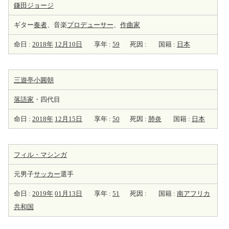
鎌田ジョージ
ギター
奏者
、音楽
プロデューサー
、
作曲家
命日 :
2018年
12月10日
享年 :
59
死因 :
国籍 :
日本
三遊亭小圓朝
落語家
・四代目
命日 :
2018年
12月15日
享年 :
50
死因 :
肺炎
国籍 :
日本
フィル・マシンガ
元男子
サッカー
選手
命日 :
2019年
01月13日
享年 :
51
死因 :
国籍 :
南アフリカ
共和国