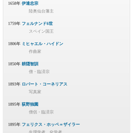
1658年
伊達忠宗
陸奥仙台藩主
1759年
フェルナンド6世
スペイン国王
1806年
ミヒャエル・ハイドン
作曲家
1850年
耕隠智訓
僧・臨済宗
1893年
ロバート・コーネリアス
写真家
1895年
荻野独園
僧侶・臨済宗
1895年
フェリクス・ホッペ＝ザイラー
生理学者、化学者