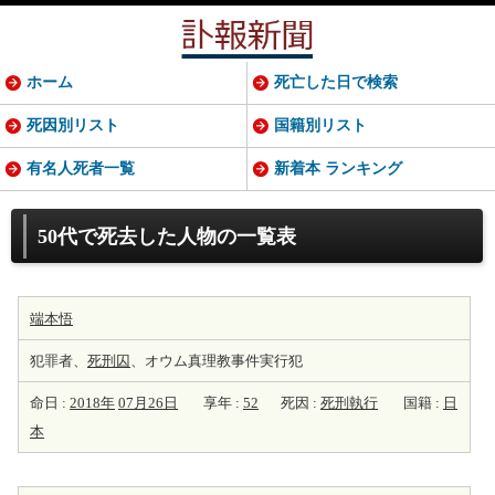
ホーム
死亡した日で検索
死因別リスト
国籍別リスト
有名人死者一覧
新着本 ランキング
50代で死去した人物の一覧表
端本悟
犯罪者、
死刑囚
、オウム真理教事件実行犯
命日 :
2018年
07月26日
享年 :
52
死因 :
死刑執行
国籍 :
日
本