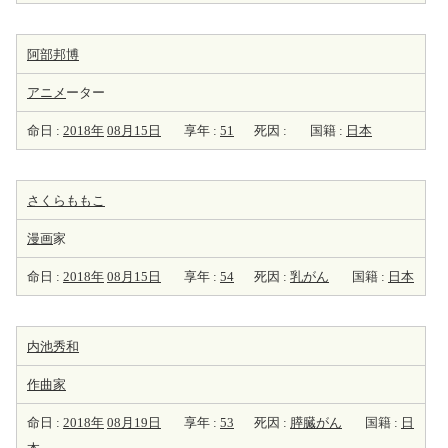
阿部邦博
アニメ
ーター
命日 :
2018年
08月15日
享年 :
51
死因 :
国籍 :
日本
さくらももこ
漫画
家
命日 :
2018年
08月15日
享年 :
54
死因 :
乳がん
国籍 :
日本
内池秀和
作曲家
命日 :
2018年
08月19日
享年 :
53
死因 :
膵臓がん
国籍 :
日