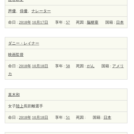
声優
、
俳優
、
ナレーター
命日 :
2018年
10月17日
享年 :
57
死因 :
脳梗塞
国籍 :
日本
ダニー・レイナー
映画監督
命日 :
2018年
10月18日
享年 :
58
死因 :
がん
国籍 :
アメリ
カ
真木和
女子
陸上
長距離選手
命日 :
2018年
10月18日
享年 :
51
死因 :
国籍 :
日本