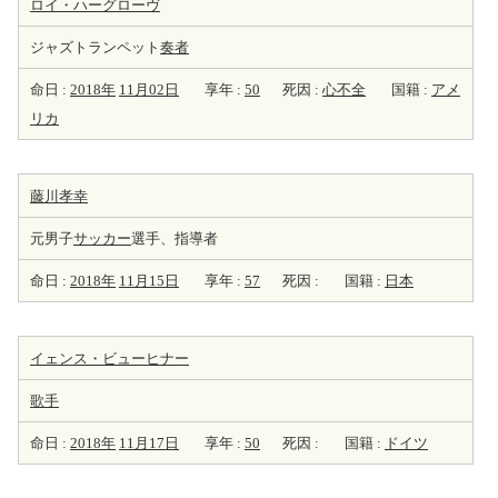
ロイ・ハーグローヴ
ジャズトランペット
奏者
命日 :
2018年
11月02日
享年 :
50
死因 :
心不全
国籍 :
アメ
リカ
藤川孝幸
元男子
サッカー
選手、指導者
命日 :
2018年
11月15日
享年 :
57
死因 :
国籍 :
日本
イェンス・ビューヒナー
歌手
命日 :
2018年
11月17日
享年 :
50
死因 :
国籍 :
ドイツ