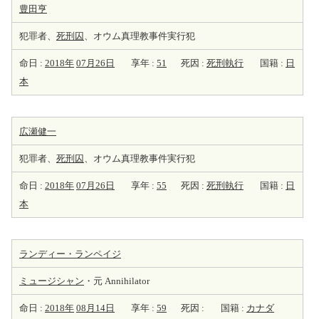
豊田亨
犯罪者、
死刑囚
、オウム真理教事件実行犯
命日 :
2018年
07月26日
享年 :
51
死因 :
死刑執行
国籍 :
日
本
広瀬健一
犯罪者、
死刑囚
、オウム真理教事件実行犯
命日 :
2018年
07月26日
享年 :
55
死因 :
死刑執行
国籍 :
日
本
ランディー・ランペイジ
ミュージシャン
・元 Annihilator
命日 :
2018年
08月14日
享年 :
59
死因 :
国籍 :
カナダ