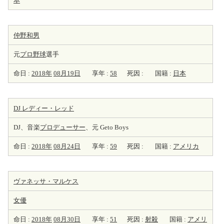
本
仲野和男
元
プロ野球
選手
命日 :
2018年
08月19日
享年 :
58
死因 :
国籍 :
日本
DJ レディー・レッド
DJ、音楽
プロデューサー
、元 Geto Boys
命日 :
2018年
08月24日
享年 :
59
死因 :
国籍 :
アメリカ
ヴァネッサ・マルケス
女優
命日 :
2018年
08月30日
享年 :
51
死因 :
射殺
国籍 :
アメリ