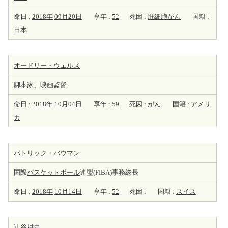
命日 :
2018年
09月20日
享年 :
52
死因 :
肝細胞がん
国籍 :
日本
オードリー・ウェルズ
脚本家
、
映画監督
命日 :
2018年
10月04日
享年 :
59
死因 :
がん
国籍 :
アメリ
カ
パトリック・バウマン
国際
バスケットボール
連盟(FIBA)事務総長
命日 :
2018年
10月14日
享年 :
52
死因 :
国籍 :
スイス
辻谷耕史