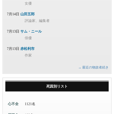
女優
7月14日
山田五郎
評論家、編集者
7月13日
サム・ニール
俳優
7月13日
赤松利市
作家
→ 最近の物故者続き
死因別リスト
心不全
1121名