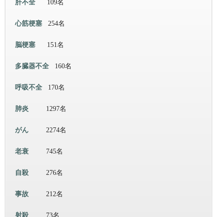
肝不全
109名
心筋梗塞
254名
脳梗塞
151名
多臓器不全
160名
呼吸不全
170名
肺炎
1297名
がん
2274名
老衰
745名
自殺
276名
事故
212名
射殺
73名