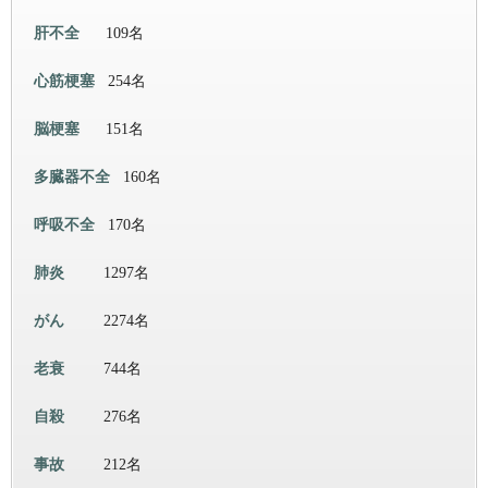
肝不全
109名
心筋梗塞
254名
脳梗塞
151名
多臓器不全
160名
呼吸不全
170名
肺炎
1297名
がん
2274名
老衰
744名
自殺
276名
事故
212名