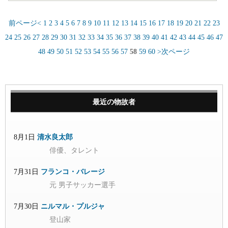
前ページ<
1
2
3
4
5
6
7
8
9
10
11
12
13
14
15
16
17
18
19
20
21
22
23
24
25
26
27
28
29
30
31
32
33
34
35
36
37
38
39
40
41
42
43
44
45
46
47
48
49
50
51
52
53
54
55
56
57
58
59
60
>次ページ
最近の物故者
8月1日
清水良太郎
俳優、タレント
7月31日
フランコ・バレージ
元 男子サッカー選手
7月30日
ニルマル・プルジャ
登山家