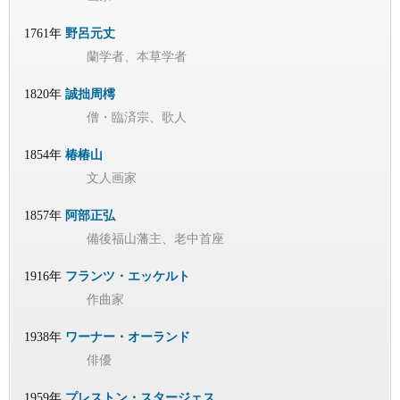
1761年
野呂元丈
蘭学者、本草学者
1820年
誠拙周樗
僧・臨済宗、歌人
1854年
椿椿山
文人画家
1857年
阿部正弘
備後福山藩主、老中首座
1916年
フランツ・エッケルト
作曲家
1938年
ワーナー・オーランド
俳優
1959年
プレストン・スタージェス