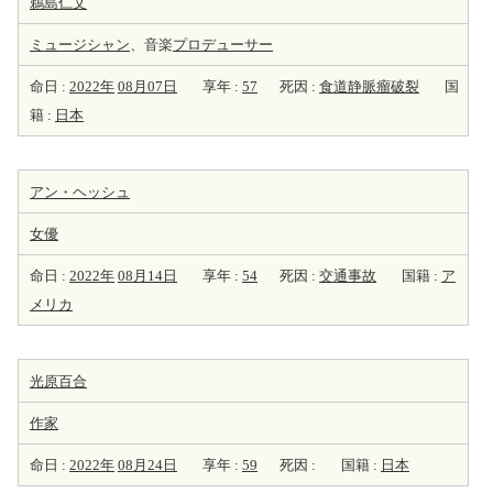
鵜島仁文
ミュージシャン
、音楽
プロデューサー
命日 :
2022年
08月07日
享年 :
57
死因 :
食道静脈瘤破裂
国
籍 :
日本
アン・ヘッシュ
女優
命日 :
2022年
08月14日
享年 :
54
死因 :
交通事故
国籍 :
ア
メリカ
光原百合
作家
命日 :
2022年
08月24日
享年 :
59
死因 :
国籍 :
日本