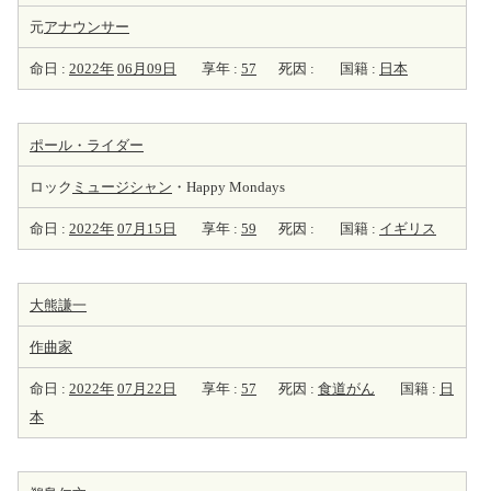
元
アナウンサー
命日 :
2022年
06月09日
享年 :
57
死因 :
国籍 :
日本
ポール・ライダー
ロック
ミュージシャン
・Happy Mondays
命日 :
2022年
07月15日
享年 :
59
死因 :
国籍 :
イギリス
大熊謙一
作曲家
命日 :
2022年
07月22日
享年 :
57
死因 :
食道がん
国籍 :
日
本