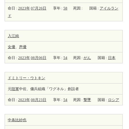
命日 :
2023年
07月26日
享年 :
58
死因 :
国籍 :
アイルラン
ド
入江純
女優
、
声優
命日 :
2023年
08月06日
享年 :
54
死因 :
がん
国籍 :
日本
ドミトリー・ウトキン
元
陸軍
中佐、傭兵組織「ワグネル」創設者
命日 :
2023年
08月23日
享年 :
54
死因 :
撃墜
国籍 :
ロシア
中条比紗也