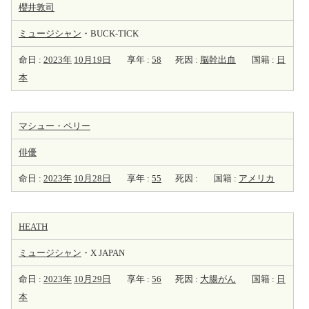
櫻井敦司
ミュージシャン
・BUCK-TICK
命日 :
2023年
10月19日
享年 :
58
死因 :
脳幹出血
国籍 :
日
本
マシュー・ペリー
俳優
命日 :
2023年
10月28日
享年 :
55
死因 :
国籍 :
アメリカ
HEATH
ミュージシャン
・X JAPAN
命日 :
2023年
10月29日
享年 :
56
死因 :
大腸がん
国籍 :
日
本