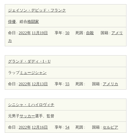
ジェイソン・デビッド・フランク
俳優
、総合
格闘家
命日 :
2022年
11月19日
享年 :
50
死因 :
自殺
国籍 :
アメリ
カ
グランド・ダディ・I・U
ラップ
ミュージシャン
命日 :
2022年
12月13日
享年 :
55
死因 :
国籍 :
アメリカ
シニシャ・ミハイロヴィチ
元男子
サッカー
選手、監督
命日 :
2022年
12月16日
享年 :
54
死因 :
国籍 :
セルビア