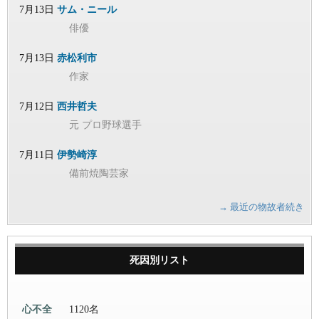
7月13日
サム・ニール
俳優
7月13日
赤松利市
作家
7月12日
西井哲夫
元 プロ野球選手
7月11日
伊勢崎淳
備前焼陶芸家
→ 最近の物故者続き
死因別リスト
心不全
1120名