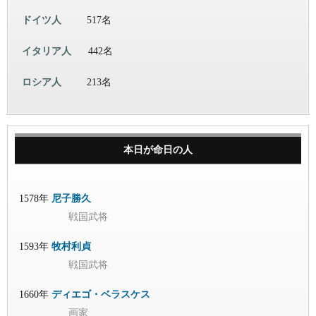
ドイツ人
517名
イタリア人
442名
ロシア人
213名
本日が命日の人
1578年
尼子勝久
戦国武将
1593年
牧村利貞
戦国武将
1660年
ディエゴ・ベラスケス
画家