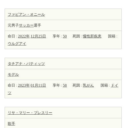
ファビアン・オニール
元男子
サッカー
選手
命日 :
2022年
12月25日
享年 :
50
死因 :
慢性肝疾患
国籍 :
ウルグアイ
タチアナ・パティッツ
モデル
命日 :
2023年
01月11日
享年 :
58
死因 :
乳がん
国籍 :
ドイ
ツ
リサ・マリー・プレスリー
歌手