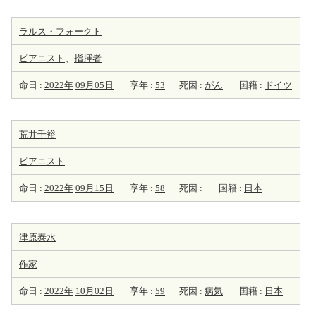
ラルス・フォークト
ピアニスト
、
指揮者
命日 :
2022年
09月05日
享年 :
53
死因 :
がん
国籍 :
ドイツ
荒井千裕
ピアニスト
命日 :
2022年
09月15日
享年 :
58
死因 :
国籍 :
日本
津原泰水
作家
命日 :
2022年
10月02日
享年 :
59
死因 :
病気
国籍 :
日本