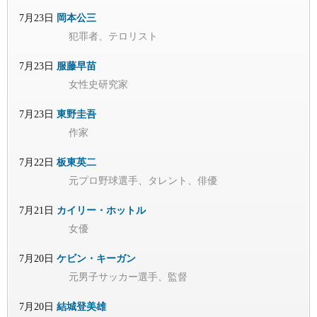
7月23日
岡本公三
犯罪者、テロリスト
7月23日
服藤早苗
女性史研究家
7月23日
東野圭吾
作家
7月22日
板東英二
元プロ野球選手、タレント、俳優
7月21日
カイリー・ホットル
女優
7月20日
ケビン・キーガン
元男子サッカー選手、監督
7月20日
結城登美雄