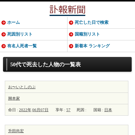
ホーム
死亡した日で検索
死因別リスト
国籍別リスト
有名人死者一覧
新着本 ランキング
50代で死去した人物の一覧表
お〜いとしのぶ
脚本家
命日 :
2022年
06月07日
享年 :
57
死因 :
国籍 :
日本
升田尚宏