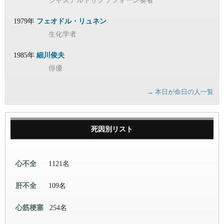
ジャズアルトサクソフォーン奏者
1979年
フェオドル・リュネン
生化学者
1985年
細川俊夫
俳優
→ 本日が命日の人一覧
死因別リスト
心不全
1121名
肝不全
109名
心筋梗塞
254名