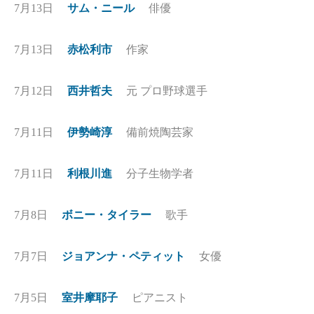
7月13日
サム・ニール
俳優
7月13日
赤松利市
作家
7月12日
西井哲夫
元 プロ野球選手
7月11日
伊勢崎淳
備前焼陶芸家
7月11日
利根川進
分子生物学者
7月8日
ボニー・タイラー
歌手
7月7日
ジョアンナ・ペティット
女優
7月5日
室井摩耶子
ピアニスト