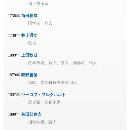
僧・曹洞宗
1736年
荷田春満
国学者、歌人
1738年
井上通女
歌人
1809年
上田秋成
読本作者、歌人、茶人、国学者、俳人
1879年
狩野雅信
絵師、木挽町狩野家第10代
1897年
ヤーコプ・ブルクハルト
歴史家、文化史家
1899年
矢田部良吉
植物学者、詩人