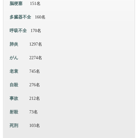
脳梗塞
151名
多臓器不全
160名
呼吸不全
170名
肺炎
1297名
がん
2274名
老衰
745名
自殺
276名
事故
212名
射殺
73名
死刑
103名