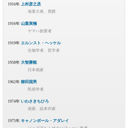
1916年
上村彦之丞
海軍大将、男爵
1916年
山葉寅楠
ヤマハ創業者
1919年
エルンスト・ヘッケル
生物学者、哲学者
1958年
大智勝観
日本画家
1962年
柳田国男
民俗学者
1974年
いわさきちひろ
画家、絵本作家
1975年
キャノンボール・アダレイ