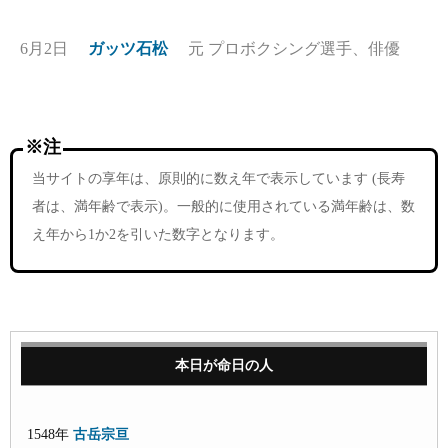
6月2日
ガッツ石松
元 プロボクシング選手、俳優
※注
当サイトの享年は、原則的に数え年で表示しています (長寿
者は、満年齢で表示)。一般的に使用されている満年齢は、数
え年から1か2を引いた数字となります。
本日が命日の人
1548年
古岳宗亘