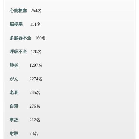
心筋梗塞
254名
脳梗塞
151名
多臓器不全
160名
呼吸不全
170名
肺炎
1297名
がん
2274名
老衰
745名
自殺
276名
事故
212名
射殺
73名