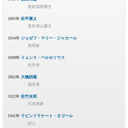
筑前福岡藩主
1805年
松平康乂
美作津山藩主
1834年
ジョゼフ・マリー・ジャカール
発明家
1848年
イェンス・ベルセリウス
化学者
1862年
大橋訥庵
儒学者
1922年
佐竹永邨
日本画家
1941年
ラビンドラナート・タゴール
詩人