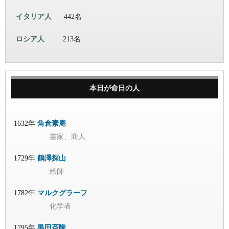
イタリア人
442名
ロシア人
213名
本日が命日の人
1632年
角倉素庵
書家、商人
1729年
鶴澤探山
絵師
1782年
マルクグラーフ
化学者
1795年
黒田斉隆