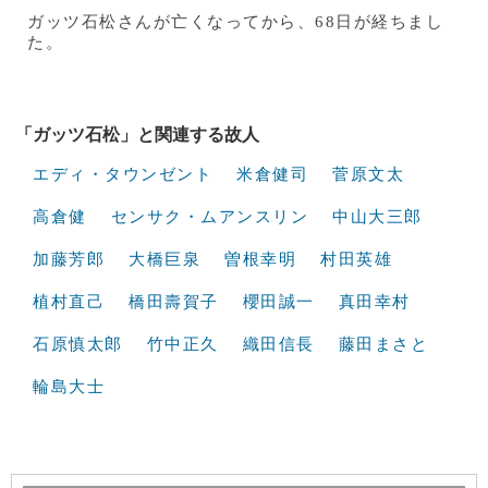
ガッツ石松さんが亡くなってから、68日が経ちまし
た。
「ガッツ石松」と関連する故人
エディ・タウンゼント
米倉健司
菅原文太
高倉健
センサク・ムアンスリン
中山大三郎
加藤芳郎
大橋巨泉
曽根幸明
村田英雄
植村直己
橋田壽賀子
櫻田誠一
真田幸村
石原慎太郎
竹中正久
織田信長
藤田まさと
輪島大士