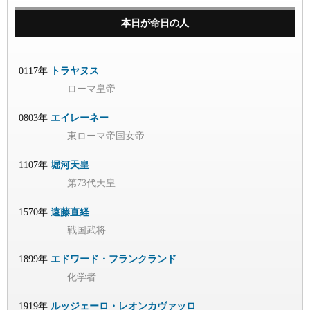
本日が命日の人
0117年
トラヤヌス
ローマ皇帝
0803年
エイレーネー
東ローマ帝国女帝
1107年
堀河天皇
第73代天皇
1570年
遠藤直経
戦国武将
1899年
エドワード・フランクランド
化学者
1919年
ルッジェーロ・レオンカヴァッロ