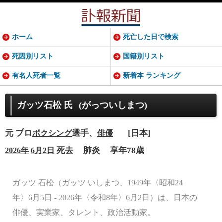
ホーム
死亡した日で検索
死因別リスト
国籍別リスト
有名人死者一覧
新着本 ランキング
ガッツ石松 氏
(がっついしまつ)
元 プロ
選手、
[日本]
ボクシング
俳優
死去
肺炎
享年78歳
2026年
6月2日
ガッツ 石松（ガッツ いしまつ、1949年〈昭和24
年〉6月5日 - 2026年〈令和8年〉6月2日）は、日本の
俳優、実業家、タレント、政治活動家。