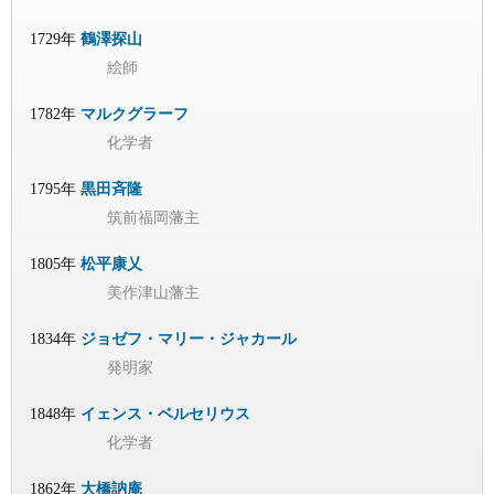
1729年
鶴澤探山
絵師
1782年
マルクグラーフ
化学者
1795年
黒田斉隆
筑前福岡藩主
1805年
松平康乂
美作津山藩主
1834年
ジョゼフ・マリー・ジャカール
発明家
1848年
イェンス・ベルセリウス
化学者
1862年
大橋訥庵