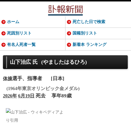
ホーム
死亡した日で検索
死因別リスト
国籍別リスト
有名人死者一覧
新着本 ランキング
山下治広 氏
(やましたはるひろ)
選手、指導者
[日本]
体操
(1964年東京オリンピック金メダル)
死去
享年89歳
2026年
6月19日