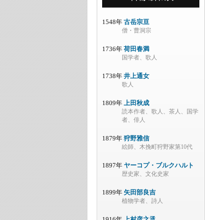
1548年
古岳宗亘
僧・曹洞宗
1736年
荷田春満
国学者、歌人
1738年
井上通女
歌人
1809年
上田秋成
読本作者、歌人、茶人、国学
者、俳人
1879年
狩野雅信
絵師、木挽町狩野家第10代
1897年
ヤーコプ・ブルクハルト
歴史家、文化史家
1899年
矢田部良吉
植物学者、詩人
1916年
上村彦之丞