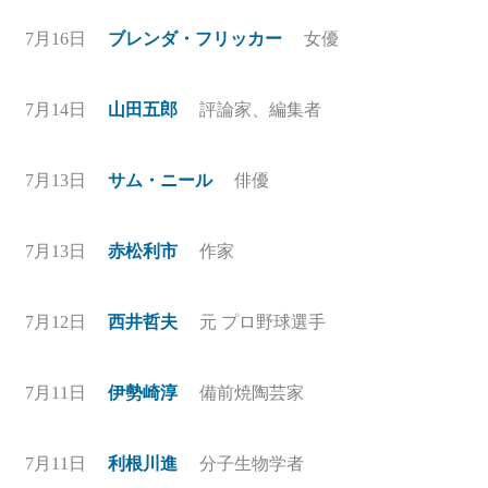
7月16日
ブレンダ・フリッカー
女優
7月14日
山田五郎
評論家、編集者
7月13日
サム・ニール
俳優
7月13日
赤松利市
作家
7月12日
西井哲夫
元 プロ野球選手
7月11日
伊勢崎淳
備前焼陶芸家
7月11日
利根川進
分子生物学者