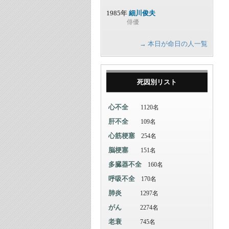
1985年
細川俊夫
俳優
→ 本日が命日の人一覧
死因別リスト
心不全
1120名
肝不全
109名
心筋梗塞
254名
脳梗塞
151名
多臓器不全
160名
呼吸不全
170名
肺炎
1297名
がん
2274名
老衰
745名