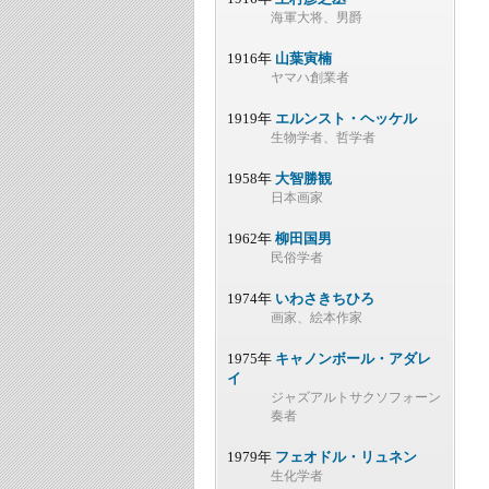
海軍大将、男爵
1916年
山葉寅楠
ヤマハ創業者
1919年
エルンスト・ヘッケル
生物学者、哲学者
1958年
大智勝観
日本画家
1962年
柳田国男
民俗学者
1974年
いわさきちひろ
画家、絵本作家
1975年
キャノンボール・アダレ
イ
ジャズアルトサクソフォーン
奏者
1979年
フェオドル・リュネン
生化学者