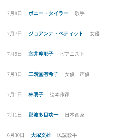
7月8日
ボニー・タイラー
歌手
7月7日
ジョアンナ・ペティット
女優
7月5日
室井摩耶子
ピアニスト
7月3日
二階堂有希子
女優、声優
7月1日
林明子
絵本作家
7月1日
那波多目功一
日本画家
6月30日
大塚文雄
民謡歌手