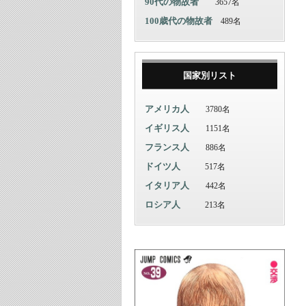
90代の物故者
3657名
100歳代の物故者
489名
国家別リスト
アメリカ人
3780名
イギリス人
1151名
フランス人
886名
ドイツ人
517名
イタリア人
442名
ロシア人
213名