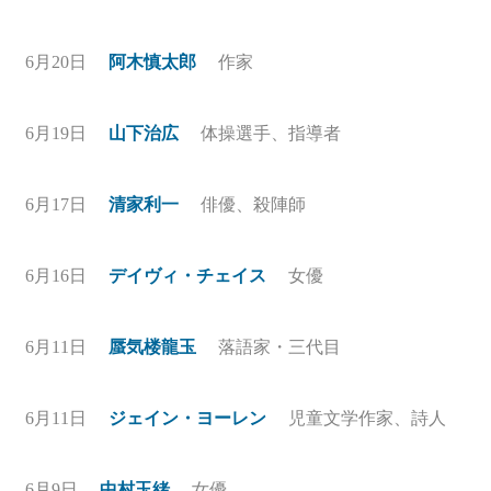
6月20日
阿木慎太郎
作家
6月19日
山下治広
体操選手、指導者
6月17日
清家利一
俳優、殺陣師
6月16日
デイヴィ・チェイス
女優
6月11日
蜃気楼龍玉
落語家・三代目
6月11日
ジェイン・ヨーレン
児童文学作家、詩人
6月9日
中村玉緒
女優