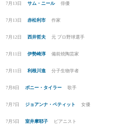
7月13日
サム・ニール
俳優
7月13日
赤松利市
作家
7月12日
西井哲夫
元 プロ野球選手
7月11日
伊勢崎淳
備前焼陶芸家
7月11日
利根川進
分子生物学者
7月8日
ボニー・タイラー
歌手
7月7日
ジョアンナ・ペティット
女優
7月5日
室井摩耶子
ピアニスト