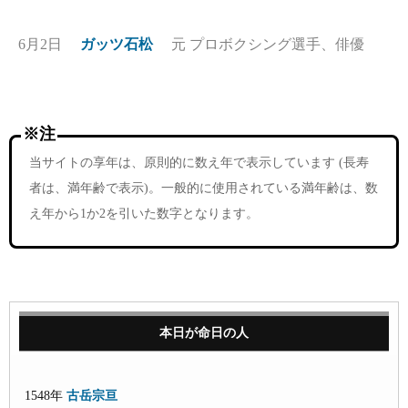
6月2日
ガッツ石松
元 プロボクシング選手、俳優
※注
当サイトの享年は、原則的に数え年で表示しています (長寿
者は、満年齢で表示)。一般的に使用されている満年齢は、数
え年から1か2を引いた数字となります。
本日が命日の人
1548年
古岳宗亘