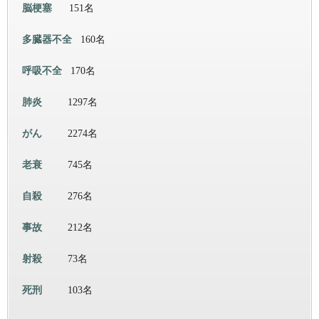
脳梗塞
151名
多臓器不全
160名
呼吸不全
170名
肺炎
1297名
がん
2274名
老衰
745名
自殺
276名
事故
212名
射殺
73名
死刑
103名