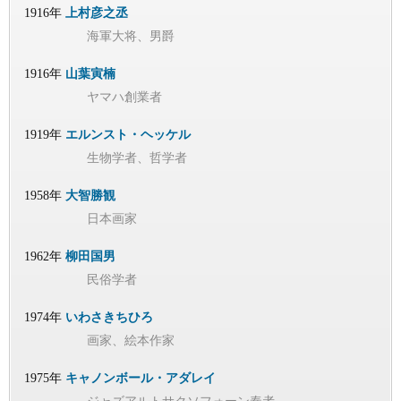
1916年
上村彦之丞
海軍大将、男爵
1916年
山葉寅楠
ヤマハ創業者
1919年
エルンスト・ヘッケル
生物学者、哲学者
1958年
大智勝観
日本画家
1962年
柳田国男
民俗学者
1974年
いわさきちひろ
画家、絵本作家
1975年
キャノンボール・アダレイ