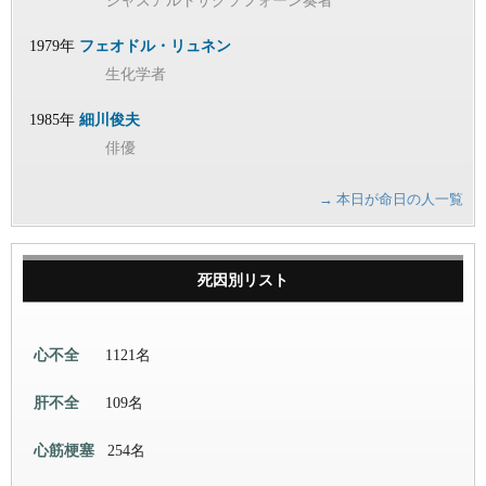
ジャズアルトサクソフォーン奏者
1979年
フェオドル・リュネン
生化学者
1985年
細川俊夫
俳優
→ 本日が命日の人一覧
死因別リスト
心不全
1121名
肝不全
109名
心筋梗塞
254名