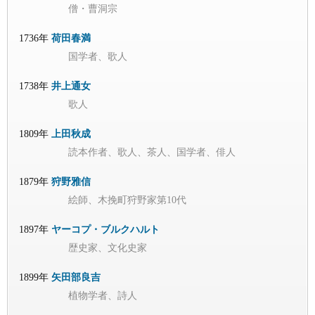
僧・曹洞宗
1736年
荷田春満
国学者、歌人
1738年
井上通女
歌人
1809年
上田秋成
読本作者、歌人、茶人、国学者、俳人
1879年
狩野雅信
絵師、木挽町狩野家第10代
1897年
ヤーコプ・ブルクハルト
歴史家、文化史家
1899年
矢田部良吉
植物学者、詩人