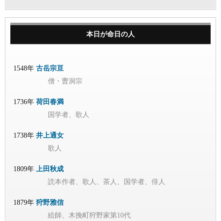
本日が命日の人
1548年
古岳宗亘
僧・曹洞宗
1736年
荷田春満
国学者、歌人
1738年
井上通女
歌人
1809年
上田秋成
読本作者、歌人、茶人、国学者、俳人
1879年
狩野雅信
絵師、木挽町狩野家第10代