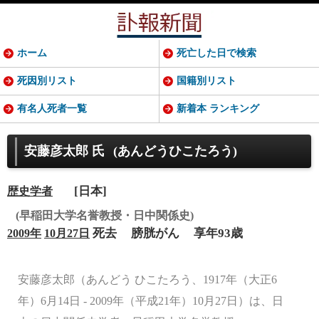
ホーム
死亡した日で検索
死因別リスト
国籍別リスト
有名人死者一覧
新着本 ランキング
安藤彦太郎 氏
(あんどうひこたろう)
[日本]
歴史学者
(早稲田大学名誉教授・日中関係史)
死去
膀胱がん
享年93歳
2009年
10月27日
安藤彦太郎（あんどう ひこたろう、1917年（大正6
年）6月14日 - 2009年（平成21年）10月27日）は、日