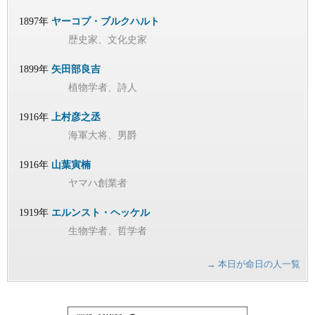
1897年
ヤーコプ・ブルクハルト
歴史家、文化史家
1899年
矢田部良吉
植物学者、詩人
1916年
上村彦之丞
海軍大将、男爵
1916年
山葉寅楠
ヤマハ創業者
1919年
エルンスト・ヘッケル
生物学者、哲学者
→ 本日が命日の人一覧