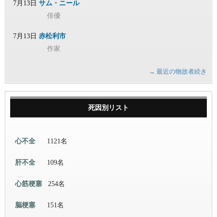
7月13日
サム・ニール
俳優
7月13日
赤松利市
作家
→ 最近の物故者続き
死因別リスト
心不全
1121名
肝不全
109名
心筋梗塞
254名
脳梗塞
151名