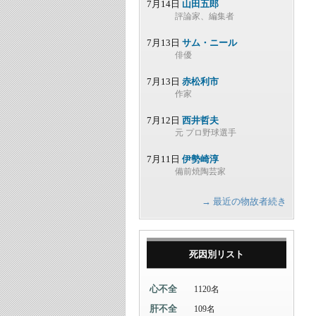
7月14日
山田五郎
評論家、編集者
7月13日
サム・ニール
俳優
7月13日
赤松利市
作家
7月12日
西井哲夫
元 プロ野球選手
7月11日
伊勢崎淳
備前焼陶芸家
→ 最近の物故者続き
死因別リスト
心不全
1120名
肝不全
109名