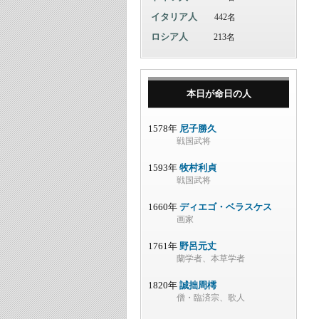
イタリア人
442名
ロシア人
213名
本日が命日の人
1578年
尼子勝久
戦国武将
1593年
牧村利貞
戦国武将
1660年
ディエゴ・ベラスケス
画家
1761年
野呂元丈
蘭学者、本草学者
1820年
誠拙周樗
僧・臨済宗、歌人