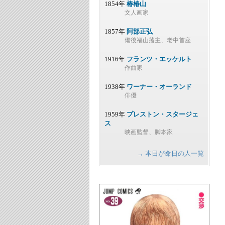
1854年
椿椿山
文人画家
1857年
阿部正弘
備後福山藩主、老中首座
1916年
フランツ・エッケルト
作曲家
1938年
ワーナー・オーランド
俳優
1959年
プレストン・スタージェ
ス
映画監督、脚本家
→ 本日が命日の人一覧