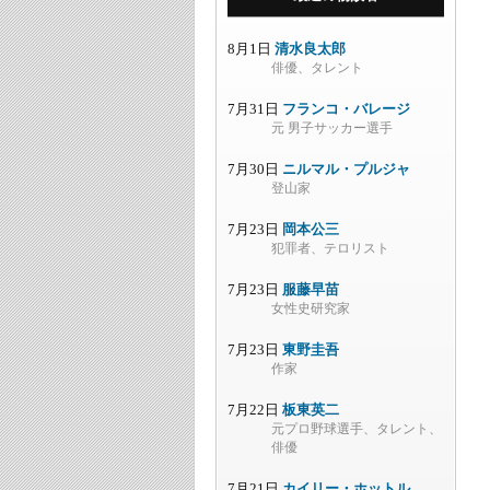
8月1日
清水良太郎
俳優、タレント
7月31日
フランコ・バレージ
元 男子サッカー選手
7月30日
ニルマル・プルジャ
登山家
7月23日
岡本公三
犯罪者、テロリスト
7月23日
服藤早苗
女性史研究家
7月23日
東野圭吾
作家
7月22日
板東英二
元プロ野球選手、タレント、
俳優
7月21日
カイリー・ホットル