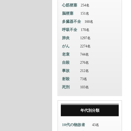
心筋梗塞
254名
脳梗塞
151名
多臓器不全
160名
呼吸不全
170名
肺炎
1297名
がん
2274名
老衰
744名
自殺
276名
事故
212名
射殺
73名
死刑
103名
年代別分類
10代の物故者
43名