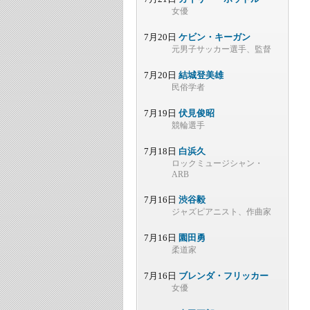
女優
7月20日
ケビン・キーガン
元男子サッカー選手、監督
7月20日
結城登美雄
民俗学者
7月19日
伏見俊昭
競輪選手
7月18日
白浜久
ロックミュージシャン・
ARB
7月16日
渋谷毅
ジャズピアニスト、作曲家
7月16日
園田勇
柔道家
7月16日
ブレンダ・フリッカー
女優