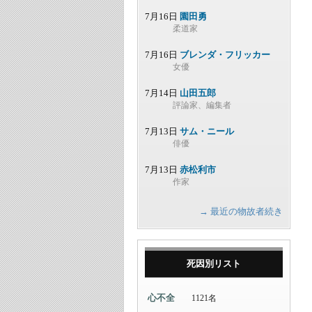
7月16日
園田勇
柔道家
7月16日
ブレンダ・フリッカー
女優
7月14日
山田五郎
評論家、編集者
7月13日
サム・ニール
俳優
7月13日
赤松利市
作家
→ 最近の物故者続き
死因別リスト
心不全
1121名