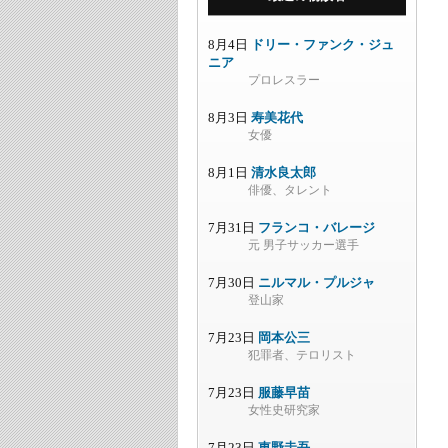
8月4日
ドリー・ファンク・ジュ
ニア
プロレスラー
8月3日
寿美花代
女優
8月1日
清水良太郎
俳優、タレント
7月31日
フランコ・バレージ
元 男子サッカー選手
7月30日
ニルマル・プルジャ
登山家
7月23日
岡本公三
犯罪者、テロリスト
7月23日
服藤早苗
女性史研究家
7月23日
東野圭吾