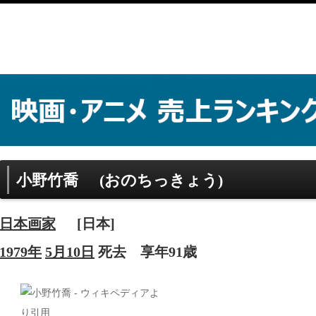
小野竹喬
(おのちっきょう)
日本
画家
[日本]
1979年
5月10日
死去
享年91歳