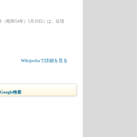
79年（昭和54年）5月10日）は、近現
Wikipediaで詳細を見る
oogle検索