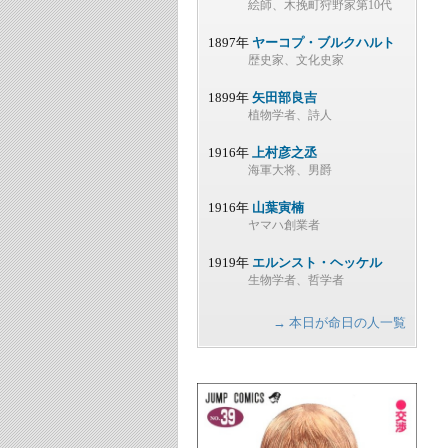
絵師、木挽町狩野家第10代
1897年
ヤーコプ・ブルクハルト
歴史家、文化史家
1899年
矢田部良吉
植物学者、詩人
1916年
上村彦之丞
海軍大将、男爵
1916年
山葉寅楠
ヤマハ創業者
1919年
エルンスト・ヘッケル
生物学者、哲学者
→ 本日が命日の人一覧