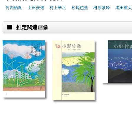
竹内栖鳳
土田麦僊
村上華岳
松尾芭蕉
榊原紫峰
黒田重太
推定関連画像