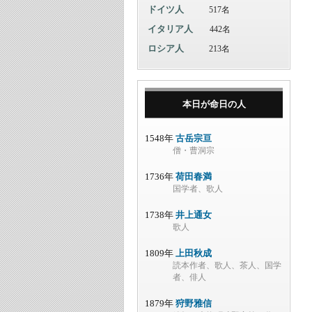
ドイツ人
517名
イタリア人
442名
ロシア人
213名
本日が命日の人
1548年
古岳宗亘
僧・曹洞宗
1736年
荷田春満
国学者、歌人
1738年
井上通女
歌人
1809年
上田秋成
読本作者、歌人、茶人、国学
者、俳人
1879年
狩野雅信