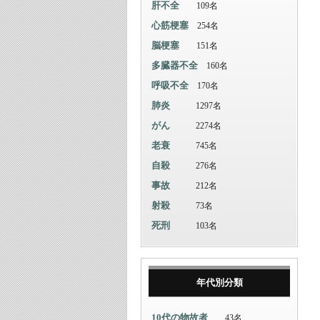
肝不全
109名
心筋梗塞
254名
脳梗塞
151名
多臓器不全
160名
呼吸不全
170名
肺炎
1297名
がん
2274名
老衰
745名
自殺
276名
事故
212名
射殺
73名
死刑
103名
年代別分類
10代の物故者
43名