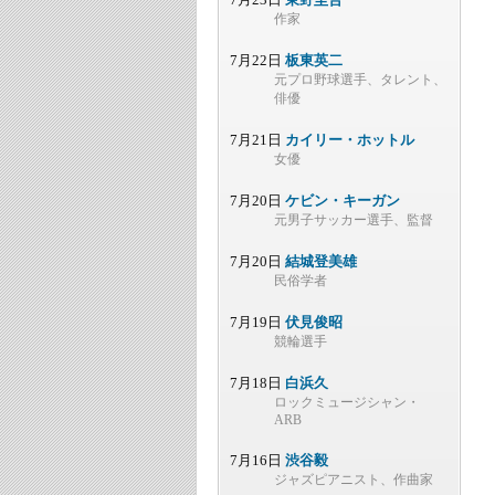
作家
7月22日
板東英二
元プロ野球選手、タレント、
俳優
7月21日
カイリー・ホットル
女優
7月20日
ケビン・キーガン
元男子サッカー選手、監督
7月20日
結城登美雄
民俗学者
7月19日
伏見俊昭
競輪選手
7月18日
白浜久
ロックミュージシャン・
ARB
7月16日
渋谷毅
ジャズピアニスト、作曲家