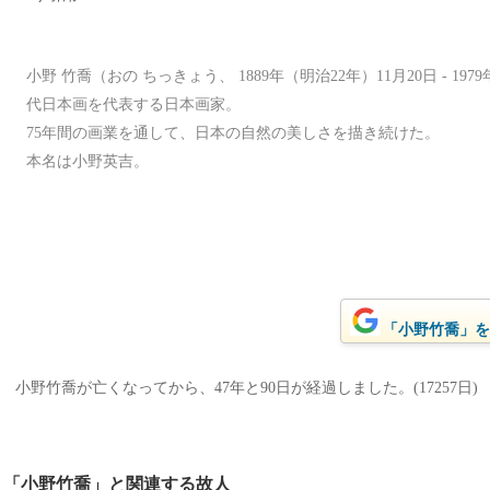
小野 竹喬（おの ちっきょう、 1889年（明治22年）11月20日 - 19
代日本画を代表する日本画家。
75年間の画業を通して、日本の自然の美しさを描き続けた。
本名は小野英吉。
「小野竹喬」をG
小野竹喬が亡くなってから、47年と90日が経過しました。(17257日)
「小野竹喬」と関連する故人