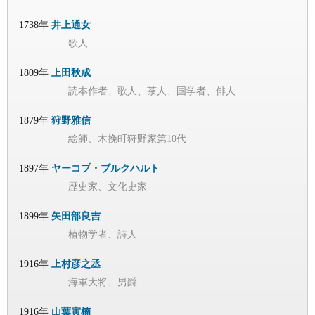
1738年
井上通女
歌人
1809年
上田秋成
読本作者、歌人、茶人、国学者、俳人
1879年
狩野雅信
絵師、木挽町狩野家第10代
1897年
ヤーコプ・ブルクハルト
歴史家、文化史家
1899年
矢田部良吉
植物学者、詩人
1916年
上村彦之丞
海軍大将、男爵
1916年
山葉寅楠