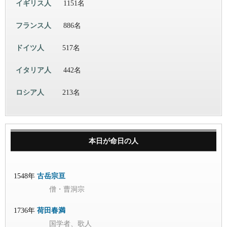
イギリス人
1151名
フランス人
886名
ドイツ人
517名
イタリア人
442名
ロシア人
213名
本日が命日の人
1548年
古岳宗亘
僧・曹洞宗
1736年
荷田春満
国学者、歌人