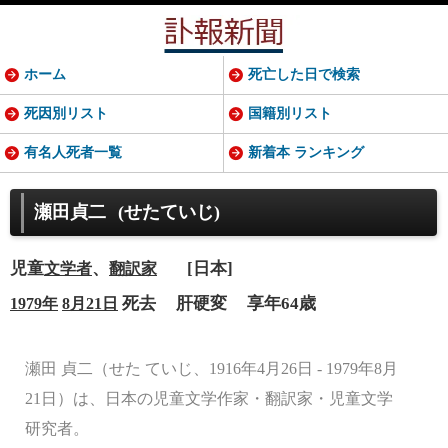
ホーム
死亡した日で検索
死因別リスト
国籍別リスト
有名人死者一覧
新着本 ランキング
瀬田貞二
(せたていじ)
児童
、
[日本]
文学者
翻訳家
死去
肝硬変
享年64歳
1979年
8月21日
瀬田 貞二（せた ていじ、1916年4月26日 - 1979年8月
21日）は、日本の児童文学作家・翻訳家・児童文学
研究者。