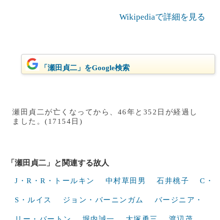
Wikipediaで詳細を見る
「瀬田貞二」をGoogle検索
瀬田貞二が亡くなってから、46年と352日が経過し
ました。(17154日)
「瀬田貞二」と関連する故人
J・R・R・トールキン
中村草田男
石井桃子
C・
S・ルイス
ジョン・バーニンガム
バージニア・
リー・バートン
堀内誠一
大塚勇三
渡辺茂