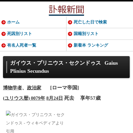
ホーム
死亡した日で検索
死因別リスト
国籍別リスト
有名人死者一覧
新着本 ランキング
ガイウス・プリニウス・セクンドゥス
Gaius
Plinius Secundus
、
[ローマ帝国]
博物学者
政治家
死去
享年57歳
(ユリウス暦) 0079年
8月24日