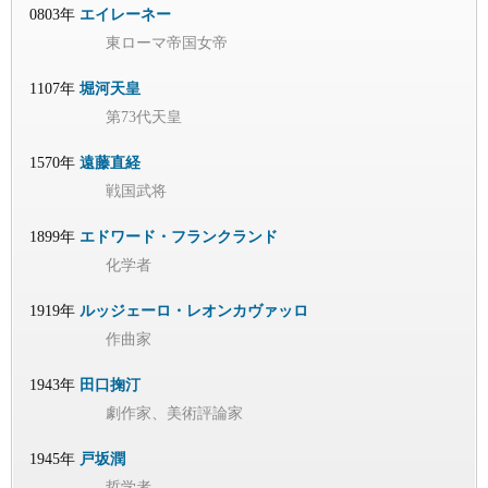
0803年
エイレーネー
東ローマ帝国女帝
1107年
堀河天皇
第73代天皇
1570年
遠藤直経
戦国武将
1899年
エドワード・フランクランド
化学者
1919年
ルッジェーロ・レオンカヴァッロ
作曲家
1943年
田口掬汀
劇作家、美術評論家
1945年
戸坂潤
哲学者