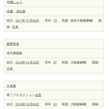
中嶋しゅう
俳優
、
演出家
命日 :
2017年
07月06日
享年 :
70
死因 : 急性大動脈解離
国
籍 :
日本
旗野恵美
現代舞踊家
命日 :
2018年
01月20日
享年 :
87
死因 : 大動脈解離
国籍 :
日本
久保進
青二プロダクション
会長
命日 :
2018年
02月06日
享年 :
83
死因 : 大動脈解離
国籍 :