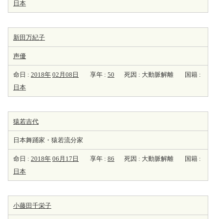
日本
新田万紀子
声優
命日 :
2018年
02月08日
享年 :
50
死因 : 大動脈解離
国籍 :
日本
猿若吉代
日本舞踊家・猿若流分家
命日 :
2018年
06月17日
享年 :
86
死因 : 大動脈解離
国籍 :
日本
小藤田千栄子