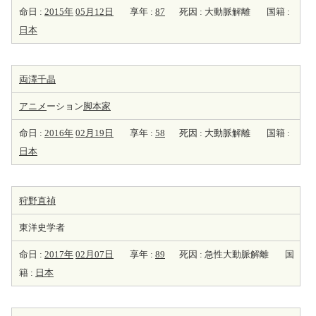
命日 :
2015年
05月12日
享年 :
87
死因 : 大動脈解離
国籍 :
日本
両澤千晶
アニメ
ーション
脚本家
命日 :
2016年
02月19日
享年 :
58
死因 : 大動脈解離
国籍 :
日本
狩野直禎
東洋史学者
命日 :
2017年
02月07日
享年 :
89
死因 : 急性大動脈解離
国
籍 :
日本