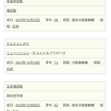
笑福亭笑瓶
落語家
命日 :
2023年
02月22日
享年 :
68
死因 : 急性大動脈解離
国
籍 :
日本
もんたよしのり
ミュージシャン
・元 もんた＆ブラザーズ
命日 :
2023年
10月18日
享年 :
73
死因 : 大動脈解離
国籍 :
日本
五百籏頭眞
政治史学者
命日 :
2024年
03月06日
享年 :
82
死因 : 急性大動脈解離
国