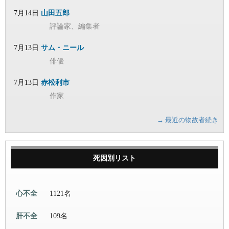
7月14日
山田五郎
評論家、編集者
7月13日
サム・ニール
俳優
7月13日
赤松利市
作家
→ 最近の物故者続き
死因別リスト
心不全
1121名
肝不全
109名