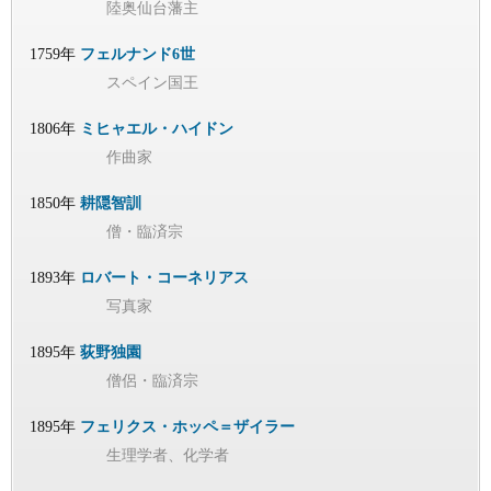
陸奥仙台藩主
1759年
フェルナンド6世
スペイン国王
1806年
ミヒャエル・ハイドン
作曲家
1850年
耕隠智訓
僧・臨済宗
1893年
ロバート・コーネリアス
写真家
1895年
荻野独園
僧侶・臨済宗
1895年
フェリクス・ホッペ＝ザイラー
生理学者、化学者