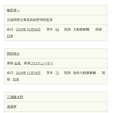
喰田孝一
元福岡県立東筑高校野球部監督
命日 :
2019年
03月06日
享年 :
84
死因 : 大動脈解離
国籍 :
日本
岡田裕介
東映
会長
、映画
プロデューサー
命日 :
2020年
11月18日
享年 :
72
死因 : 急性大動脈解離
国
籍 :
日本
三浦建太郎
漫画
家