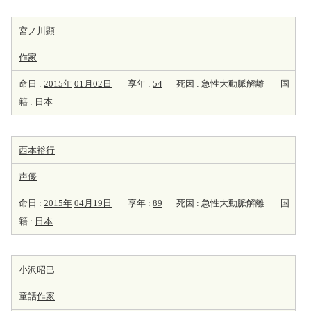
宮ノ川顕
作家
命日 :
2015年
01月02日
享年 :
54
死因 : 急性大動脈解離
国
籍 :
日本
西本裕行
声優
命日 :
2015年
04月19日
享年 :
89
死因 : 急性大動脈解離
国
籍 :
日本
小沢昭巳
童話
作家