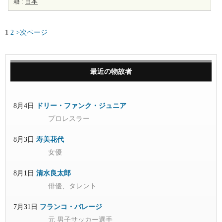
籍 :
日本
1
2
>次ページ
最近の物故者
8月4日
ドリー・ファンク・ジュニア
プロレスラー
8月3日
寿美花代
女優
8月1日
清水良太郎
俳優、タレント
7月31日
フランコ・バレージ
元 男子サッカー選手