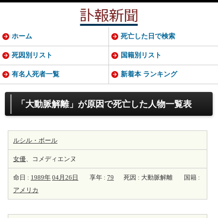
ホーム
死亡した日で検索
死因別リスト
国籍別リスト
有名人死者一覧
新着本 ランキング
「大動脈解離」が原因で死亡した人物一覧表
ルシル・ボール
女優
、コメディエンヌ
命日 :
1989年
04月26日
享年 :
79
死因 : 大動脈解離
国籍 :
アメリカ