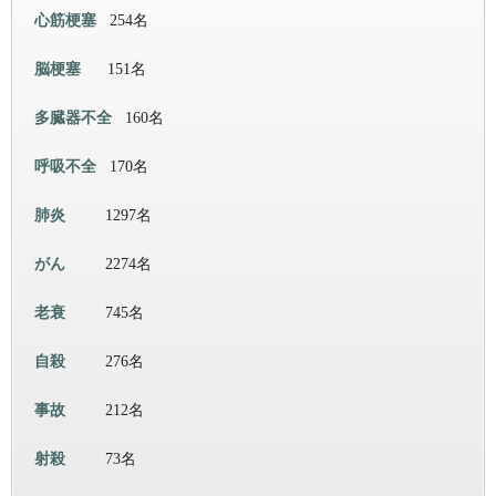
心筋梗塞
254名
脳梗塞
151名
多臓器不全
160名
呼吸不全
170名
肺炎
1297名
がん
2274名
老衰
745名
自殺
276名
事故
212名
射殺
73名