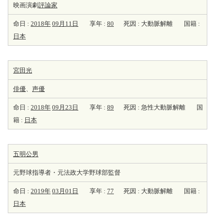
映画演劇
評論家
命日 :
2018年
09月11日
享年 :
80
死因 : 大動脈解離
国籍 :
日本
宮田光
俳優
、
声優
命日 :
2018年
09月23日
享年 :
89
死因 : 急性大動脈解離
国
籍 :
日本
五明公男
元野球指導者・元法政大学野球部監督
命日 :
2019年
03月01日
享年 :
77
死因 : 大動脈解離
国籍 :
日本