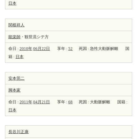
日本
関根祥人
能楽師
・観世流シテ方
命日 :
2010年
06月22日
享年 :
52
死因 : 急性大動脈解離
国
籍 :
日本
安本莞二
脚本家
命日 :
2011年
04月21日
享年 :
68
死因 : 大動脈解離
国籍 :
日本
長谷川正康