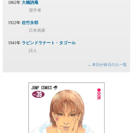
1862年
大橋訥庵
儒学者
1922年
佐竹永邨
日本画家
1941年
ラビンドラナート・タゴール
詩人
→ 本日が命日の人一覧