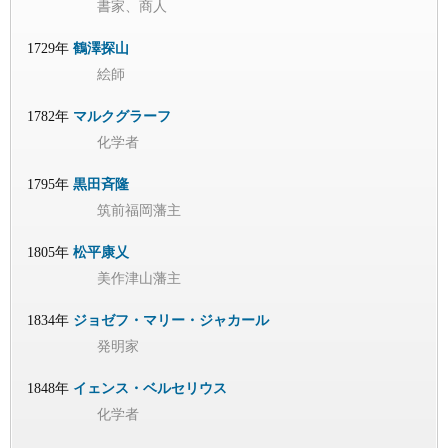
書家、商人
1729年
鶴澤探山
絵師
1782年
マルクグラーフ
化学者
1795年
黒田斉隆
筑前福岡藩主
1805年
松平康乂
美作津山藩主
1834年
ジョゼフ・マリー・ジャカール
発明家
1848年
イェンス・ベルセリウス
化学者