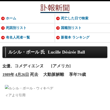
ホーム
死亡した日で検索
死因別リスト
国籍別リスト
有名人死者一覧
新着本 ランキング
ルシル・ボール 氏
Lucille Désirée Ball
、コメディエンヌ
[アメリカ]
女優
死去
大動脈解離
享年79歳
1989年
4月26日