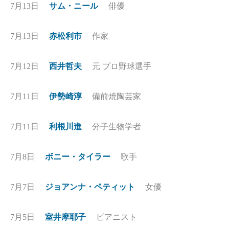
7月13日
サム・ニール
俳優
7月13日
赤松利市
作家
7月12日
西井哲夫
元 プロ野球選手
7月11日
伊勢崎淳
備前焼陶芸家
7月11日
利根川進
分子生物学者
7月8日
ボニー・タイラー
歌手
7月7日
ジョアンナ・ペティット
女優
7月5日
室井摩耶子
ピアニスト