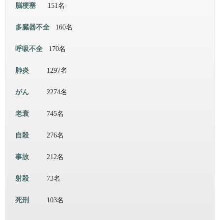
脳梗塞
151名
多臓器不全
160名
呼吸不全
170名
肺炎
1297名
がん
2274名
老衰
745名
自殺
276名
事故
212名
射殺
73名
死刑
103名