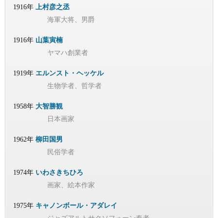
1916年
上村彦之丞
海軍大将、男爵
1916年
山葉寅楠
ヤマハ創業者
1919年
エルンスト・ヘッケル
生物学者、哲学者
1958年
大智勝観
日本画家
1962年
柳田国男
民俗学者
1974年
いわさきちひろ
画家、絵本作家
1975年
キャノンボール・アダレイ