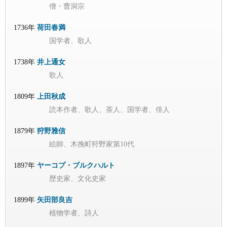
僧・曹洞宗
1736年
荷田春満
国学者、歌人
1738年
井上通女
歌人
1809年
上田秋成
読本作者、歌人、茶人、国学者、俳人
1879年
狩野雅信
絵師、木挽町狩野家第10代
1897年
ヤーコプ・ブルクハルト
歴史家、文化史家
1899年
矢田部良吉
植物学者、詩人