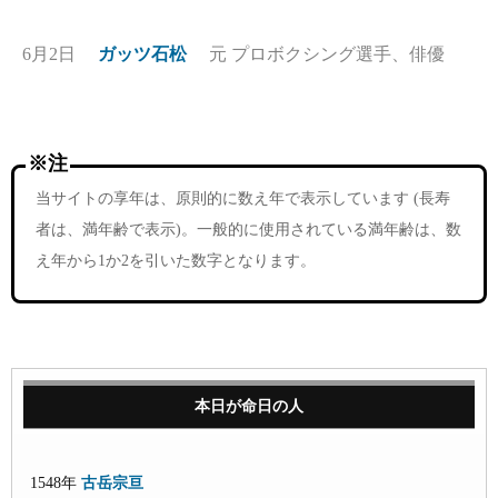
6月2日
ガッツ石松
元 プロボクシング選手、俳優
※注
当サイトの享年は、原則的に数え年で表示しています (長寿
者は、満年齢で表示)。一般的に使用されている満年齢は、数
え年から1か2を引いた数字となります。
本日が命日の人
1548年
古岳宗亘