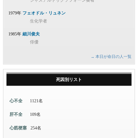
ジャズアルトサクソフォーン奏者
1979年
フェオドル・リュネン
生化学者
1985年
細川俊夫
俳優
→ 本日が命日の人一覧
死因別リスト
心不全
1121名
肝不全
109名
心筋梗塞
254名