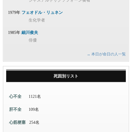
ジャズアルトサクソフォーン奏者
1979年
フェオドル・リュネン
生化学者
1985年
細川俊夫
俳優
→ 本日が命日の人一覧
死因別リスト
心不全
1121名
肝不全
109名
心筋梗塞
254名