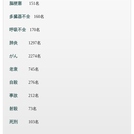
脳梗塞
151名
多臓器不全
160名
呼吸不全
170名
肺炎
1297名
がん
2274名
老衰
745名
自殺
276名
事故
212名
射殺
73名
死刑
103名