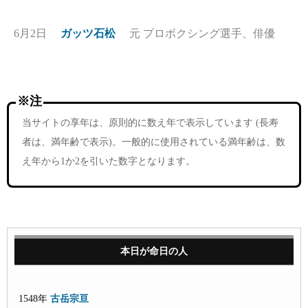
6月2日
ガッツ石松
元 プロボクシング選手、俳優
※注
当サイトの享年は、原則的に数え年で表示しています (長寿
者は、満年齢で表示)。一般的に使用されている満年齢は、数
え年から1か2を引いた数字となります。
本日が命日の人
1548年
古岳宗亘