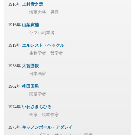
1916年
上村彦之丞
海軍大将、男爵
1916年
山葉寅楠
ヤマハ創業者
1919年
エルンスト・ヘッケル
生物学者、哲学者
1958年
大智勝観
日本画家
1962年
柳田国男
民俗学者
1974年
いわさきちひろ
画家、絵本作家
1975年
キャノンボール・アダレイ