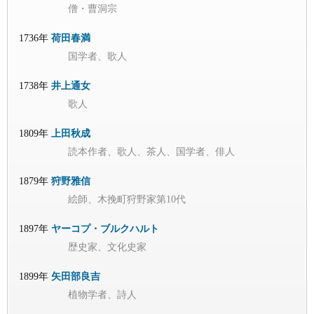
僧・曹洞宗
1736年
荷田春満
国学者、歌人
1738年
井上通女
歌人
1809年
上田秋成
読本作者、歌人、茶人、国学者、俳人
1879年
狩野雅信
絵師、木挽町狩野家第10代
1897年
ヤーコプ・ブルクハルト
歴史家、文化史家
1899年
矢田部良吉
植物学者、詩人