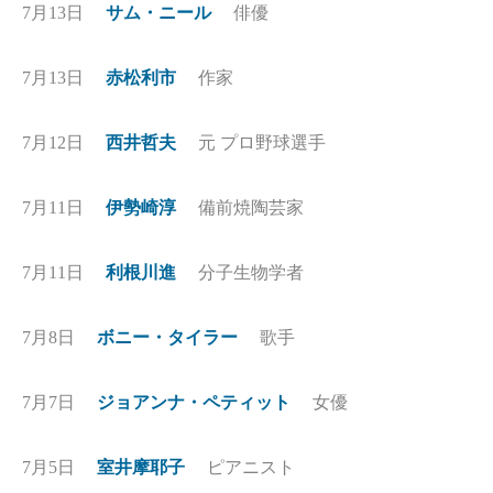
7月13日
サム・ニール
俳優
7月13日
赤松利市
作家
7月12日
西井哲夫
元 プロ野球選手
7月11日
伊勢崎淳
備前焼陶芸家
7月11日
利根川進
分子生物学者
7月8日
ボニー・タイラー
歌手
7月7日
ジョアンナ・ペティット
女優
7月5日
室井摩耶子
ピアニスト