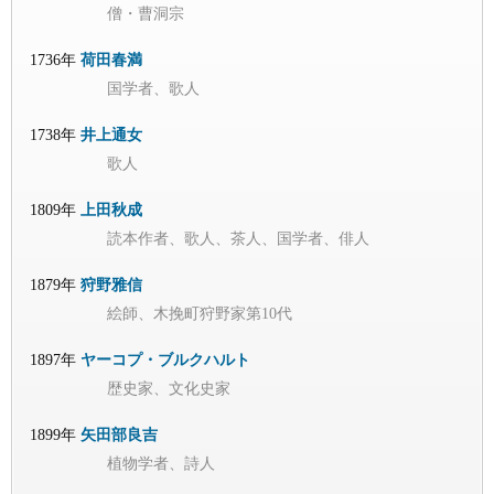
僧・曹洞宗
1736年
荷田春満
国学者、歌人
1738年
井上通女
歌人
1809年
上田秋成
読本作者、歌人、茶人、国学者、俳人
1879年
狩野雅信
絵師、木挽町狩野家第10代
1897年
ヤーコプ・ブルクハルト
歴史家、文化史家
1899年
矢田部良吉
植物学者、詩人