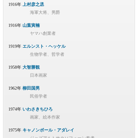
1916年
上村彦之丞
海軍大将、男爵
1916年
山葉寅楠
ヤマハ創業者
1919年
エルンスト・ヘッケル
生物学者、哲学者
1958年
大智勝観
日本画家
1962年
柳田国男
民俗学者
1974年
いわさきちひろ
画家、絵本作家
1975年
キャノンボール・アダレイ