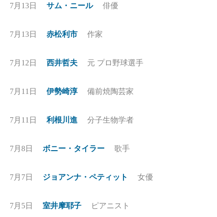
7月13日
サム・ニール
俳優
7月13日
赤松利市
作家
7月12日
西井哲夫
元 プロ野球選手
7月11日
伊勢崎淳
備前焼陶芸家
7月11日
利根川進
分子生物学者
7月8日
ボニー・タイラー
歌手
7月7日
ジョアンナ・ペティット
女優
7月5日
室井摩耶子
ピアニスト