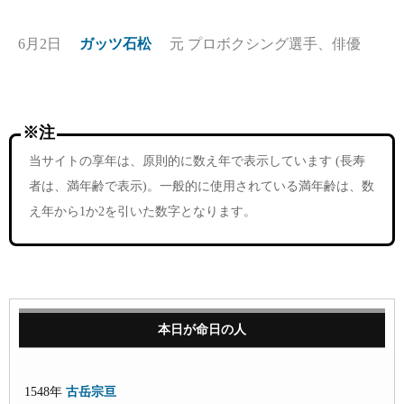
6月2日
ガッツ石松
元 プロボクシング選手、俳優
※注
当サイトの享年は、原則的に数え年で表示しています (長寿
者は、満年齢で表示)。一般的に使用されている満年齢は、数
え年から1か2を引いた数字となります。
本日が命日の人
1548年
古岳宗亘