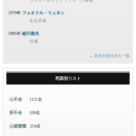
ジャズアルトサクソフォーン奏者
1979年
フェオドル・リュネン
生化学者
1985年
細川俊夫
俳優
→ 本日が命日の人一覧
死因別リスト
心不全
1121名
肝不全
109名
心筋梗塞
254名