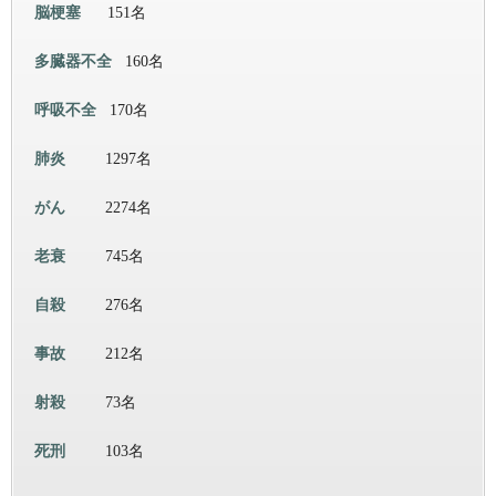
脳梗塞
151名
多臓器不全
160名
呼吸不全
170名
肺炎
1297名
がん
2274名
老衰
745名
自殺
276名
事故
212名
射殺
73名
死刑
103名