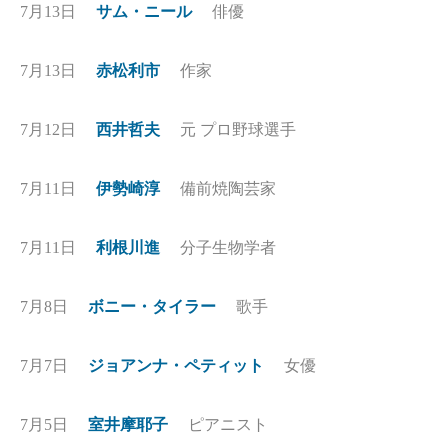
7月13日
サム・ニール
俳優
7月13日
赤松利市
作家
7月12日
西井哲夫
元 プロ野球選手
7月11日
伊勢崎淳
備前焼陶芸家
7月11日
利根川進
分子生物学者
7月8日
ボニー・タイラー
歌手
7月7日
ジョアンナ・ペティット
女優
7月5日
室井摩耶子
ピアニスト