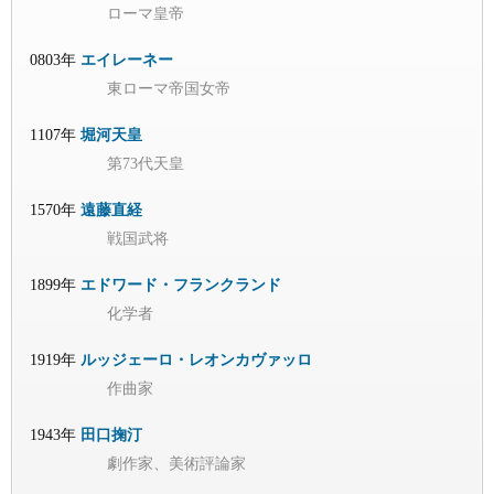
ローマ皇帝
0803年
エイレーネー
東ローマ帝国女帝
1107年
堀河天皇
第73代天皇
1570年
遠藤直経
戦国武将
1899年
エドワード・フランクランド
化学者
1919年
ルッジェーロ・レオンカヴァッロ
作曲家
1943年
田口掬汀
劇作家、美術評論家