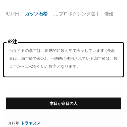
6月2日
ガッツ石松
元 プロボクシング選手、俳優
※注
当サイトの享年は、原則的に数え年で表示しています (長寿
者は、満年齢で表示)。一般的に使用されている満年齢は、数
え年から1か2を引いた数字となります。
本日が命日の人
0117年
トラヤヌス