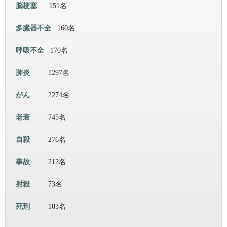
脳梗塞
151名
多臓器不全
160名
呼吸不全
170名
肺炎
1297名
がん
2274名
老衰
745名
自殺
276名
事故
212名
射殺
73名
死刑
103名