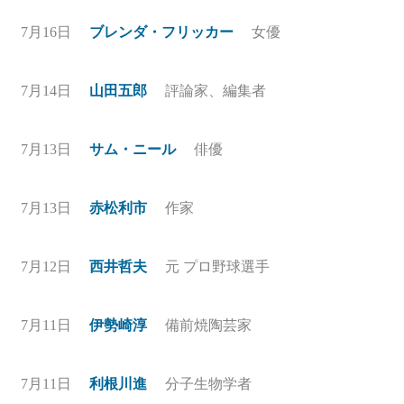
7月16日
ブレンダ・フリッカー
女優
7月14日
山田五郎
評論家、編集者
7月13日
サム・ニール
俳優
7月13日
赤松利市
作家
7月12日
西井哲夫
元 プロ野球選手
7月11日
伊勢崎淳
備前焼陶芸家
7月11日
利根川進
分子生物学者