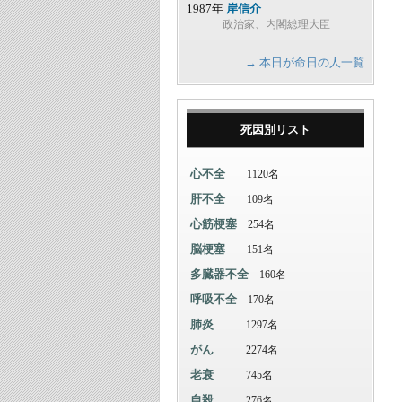
1987年
岸信介
政治家、内閣総理大臣
→ 本日が命日の人一覧
死因別リスト
心不全
1120名
肝不全
109名
心筋梗塞
254名
脳梗塞
151名
多臓器不全
160名
呼吸不全
170名
肺炎
1297名
がん
2274名
老衰
745名
自殺
276名