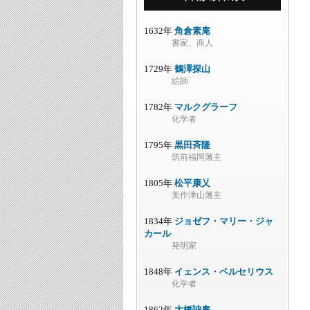
1632年
角倉素庵
書家、商人
1729年
鶴澤探山
絵師
1782年
マルクグラーフ
化学者
1795年
黒田斉隆
筑前福岡藩主
1805年
松平康乂
美作津山藩主
1834年
ジョゼフ・マリー・ジャ
カール
発明家
1848年
イェンス・ベルセリウス
化学者
1862年
大橋訥庵