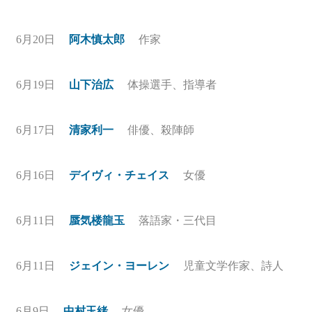
6月20日
阿木慎太郎
作家
6月19日
山下治広
体操選手、指導者
6月17日
清家利一
俳優、殺陣師
6月16日
デイヴィ・チェイス
女優
6月11日
蜃気楼龍玉
落語家・三代目
6月11日
ジェイン・ヨーレン
児童文学作家、詩人
6月9日
中村玉緒
女優