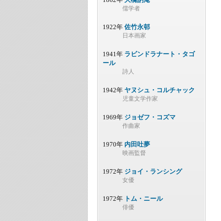
儒学者
1922年
佐竹永邨
日本画家
1941年
ラビンドラナート・タゴ
ール
詩人
1942年
ヤヌシュ・コルチャック
児童文学作家
1969年
ジョゼフ・コズマ
作曲家
1970年
内田吐夢
映画監督
1972年
ジョイ・ランシング
女優
1972年
トム・ニール
俳優