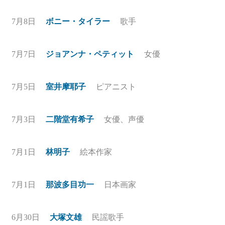
7月8日
ボニー・タイラー
歌手
7月7日
ジョアンナ・ペティット
女優
7月5日
室井摩耶子
ピアニスト
7月3日
二階堂有希子
女優、声優
7月1日
林明子
絵本作家
7月1日
那波多目功一
日本画家
6月30日
大塚文雄
民謡歌手