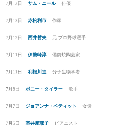
7月13日
サム・ニール
俳優
7月13日
赤松利市
作家
7月12日
西井哲夫
元 プロ野球選手
7月11日
伊勢崎淳
備前焼陶芸家
7月11日
利根川進
分子生物学者
7月8日
ボニー・タイラー
歌手
7月7日
ジョアンナ・ペティット
女優
7月5日
室井摩耶子
ピアニスト