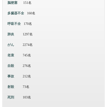
脳梗塞
151名
多臓器不全
160名
呼吸不全
170名
肺炎
1297名
がん
2274名
老衰
745名
自殺
276名
事故
212名
射殺
73名
死刑
103名