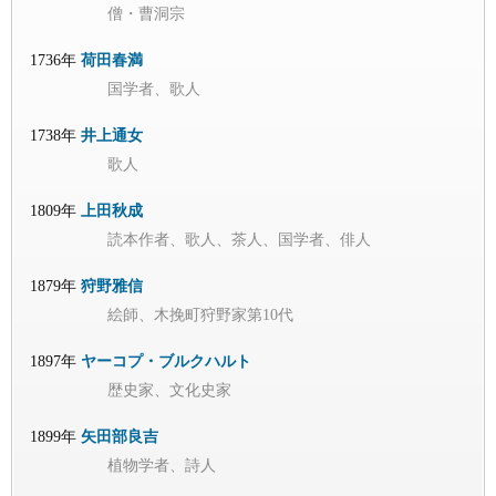
僧・曹洞宗
1736年
荷田春満
国学者、歌人
1738年
井上通女
歌人
1809年
上田秋成
読本作者、歌人、茶人、国学者、俳人
1879年
狩野雅信
絵師、木挽町狩野家第10代
1897年
ヤーコプ・ブルクハルト
歴史家、文化史家
1899年
矢田部良吉
植物学者、詩人