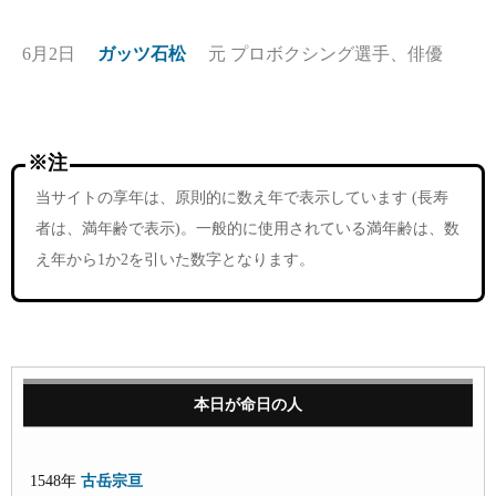
6月2日
ガッツ石松
元 プロボクシング選手、俳優
※注
当サイトの享年は、原則的に数え年で表示しています (長寿
者は、満年齢で表示)。一般的に使用されている満年齢は、数
え年から1か2を引いた数字となります。
本日が命日の人
1548年
古岳宗亘