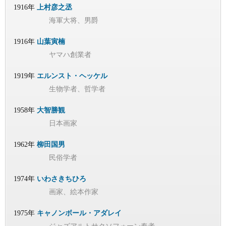
1916年
上村彦之丞
海軍大将、男爵
1916年
山葉寅楠
ヤマハ創業者
1919年
エルンスト・ヘッケル
生物学者、哲学者
1958年
大智勝観
日本画家
1962年
柳田国男
民俗学者
1974年
いわさきちひろ
画家、絵本作家
1975年
キャノンボール・アダレイ