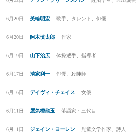
6月22日
アラン・グリーンスパン
経済学者、FRB議長
6月20日
美輪明宏
歌手、タレント、俳優
6月20日
阿木慎太郎
作家
6月19日
山下治広
体操選手、指導者
6月17日
清家利一
俳優、殺陣師
6月16日
デイヴィ・チェイス
女優
6月11日
蜃気楼龍玉
落語家・三代目
6月11日
ジェイン・ヨーレン
児童文学作家、詩人