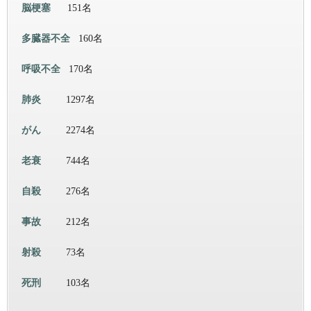
脳梗塞
151名
多臓器不全
160名
呼吸不全
170名
肺炎
1297名
がん
2274名
老衰
744名
自殺
276名
事故
212名
射殺
73名
死刑
103名