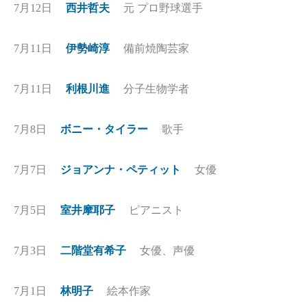
7月12日
西井哲夫
元 プロ野球選手
7月11日
伊勢崎淳
備前焼陶芸家
7月11日
利根川進
分子生物学者
7月8日
ボニー・タイラー
歌手
7月7日
ジョアンナ・ペティット
女優
7月5日
室井摩耶子
ピアニスト
7月3日
二階堂有希子
女優、声優
7月1日
林明子
絵本作家