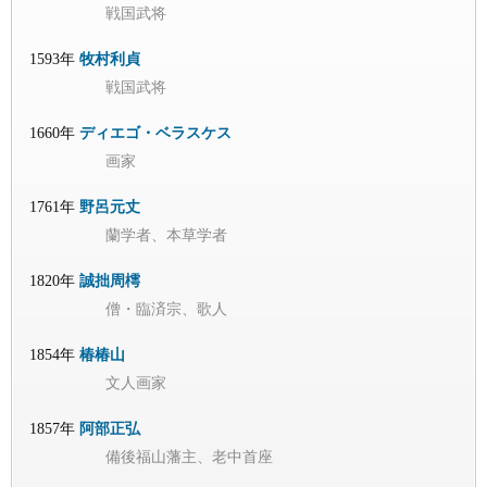
戦国武将
1593年
牧村利貞
戦国武将
1660年
ディエゴ・ベラスケス
画家
1761年
野呂元丈
蘭学者、本草学者
1820年
誠拙周樗
僧・臨済宗、歌人
1854年
椿椿山
文人画家
1857年
阿部正弘
備後福山藩主、老中首座