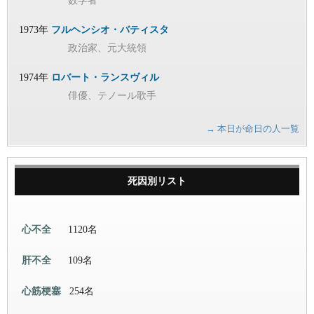
数学者
1973年
フルヘンシオ・バティスタ
政治家、元大統領
1974年
ロバート・ランスヴィル
俳優、テノール歌手
→ 本日が命日の人一覧
死因別リスト
心不全
1120名
肝不全
109名
心筋梗塞
254名