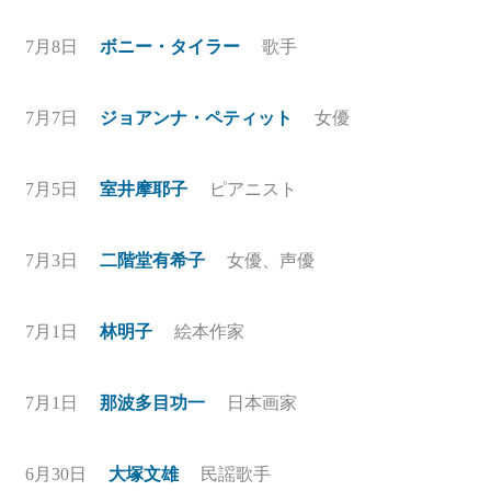
7月8日
ボニー・タイラー
歌手
7月7日
ジョアンナ・ペティット
女優
7月5日
室井摩耶子
ピアニスト
7月3日
二階堂有希子
女優、声優
7月1日
林明子
絵本作家
7月1日
那波多目功一
日本画家
6月30日
大塚文雄
民謡歌手