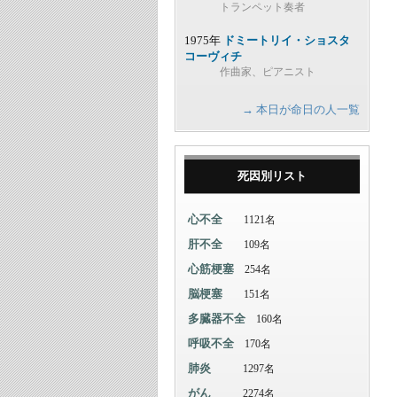
トランペット奏者
1975年
ドミートリイ・ショスタ
コーヴィチ
作曲家、ピアニスト
→ 本日が命日の人一覧
死因別リスト
心不全
1121名
肝不全
109名
心筋梗塞
254名
脳梗塞
151名
多臓器不全
160名
呼吸不全
170名
肺炎
1297名
がん
2274名