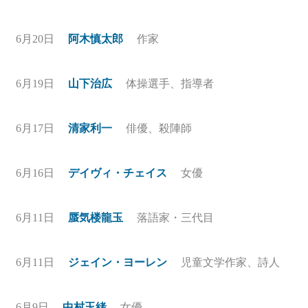
6月20日
阿木慎太郎
作家
6月19日
山下治広
体操選手、指導者
6月17日
清家利一
俳優、殺陣師
6月16日
デイヴィ・チェイス
女優
6月11日
蜃気楼龍玉
落語家・三代目
6月11日
ジェイン・ヨーレン
児童文学作家、詩人
6月9日
中村玉緒
女優