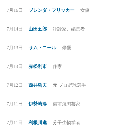
7月16日
ブレンダ・フリッカー
女優
7月14日
山田五郎
評論家、編集者
7月13日
サム・ニール
俳優
7月13日
赤松利市
作家
7月12日
西井哲夫
元 プロ野球選手
7月11日
伊勢崎淳
備前焼陶芸家
7月11日
利根川進
分子生物学者