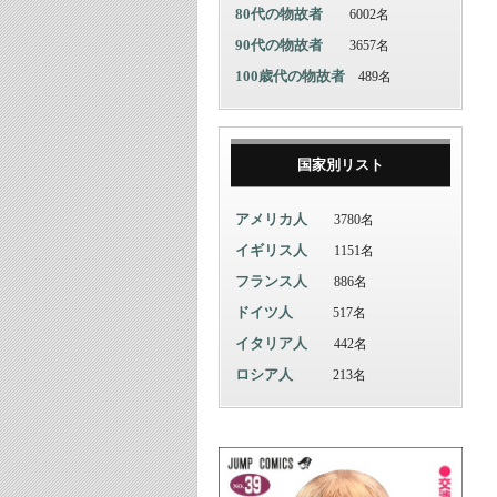
80代の物故者
6002名
90代の物故者
3657名
100歳代の物故者
489名
国家別リスト
アメリカ人
3780名
イギリス人
1151名
フランス人
886名
ドイツ人
517名
イタリア人
442名
ロシア人
213名