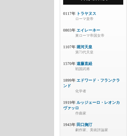
0117年
トラヤヌス
ローマ皇帝
0803年
エイレーネー
東ローマ帝国女帝
1107年
堀河天皇
第73代天皇
1570年
遠藤直経
戦国武将
1899年
エドワード・フランクラ
ンド
化学者
1919年
ルッジェーロ・レオンカ
ヴァッロ
作曲家
1943年
田口掬汀
劇作家、美術評論家