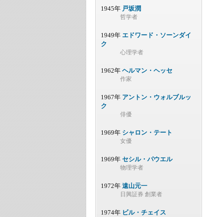
1945年
戸坂潤
哲学者
1949年
エドワード・ソーンダイ
ク
心理学者
1962年
ヘルマン・ヘッセ
作家
1967年
アントン・ウォルブルッ
ク
俳優
1969年
シャロン・テート
女優
1969年
セシル・パウエル
物理学者
1972年
遠山元一
日興証券 創業者
1974年
ビル・チェイス