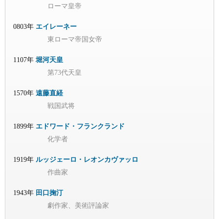
ローマ皇帝
0803年
エイレーネー
東ローマ帝国女帝
1107年
堀河天皇
第73代天皇
1570年
遠藤直経
戦国武将
1899年
エドワード・フランクランド
化学者
1919年
ルッジェーロ・レオンカヴァッロ
作曲家
1943年
田口掬汀
劇作家、美術評論家