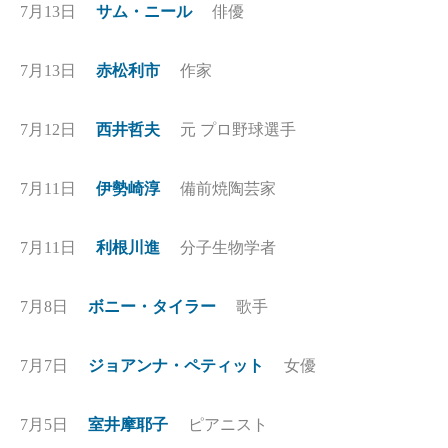
7月13日
サム・ニール
俳優
7月13日
赤松利市
作家
7月12日
西井哲夫
元 プロ野球選手
7月11日
伊勢崎淳
備前焼陶芸家
7月11日
利根川進
分子生物学者
7月8日
ボニー・タイラー
歌手
7月7日
ジョアンナ・ペティット
女優
7月5日
室井摩耶子
ピアニスト