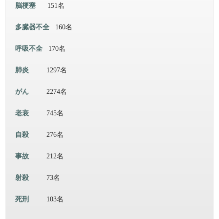
脳梗塞
151名
多臓器不全
160名
呼吸不全
170名
肺炎
1297名
がん
2274名
老衰
745名
自殺
276名
事故
212名
射殺
73名
死刑
103名