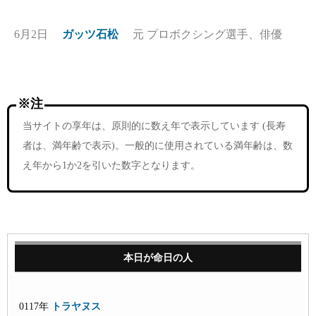
6月2日
ガッツ石松
元 プロボクシング選手、俳優
※注
当サイトの享年は、原則的に数え年で表示しています (長寿
者は、満年齢で表示)。一般的に使用されている満年齢は、数
え年から1か2を引いた数字となります。
本日が命日の人
0117年
トラヤヌス