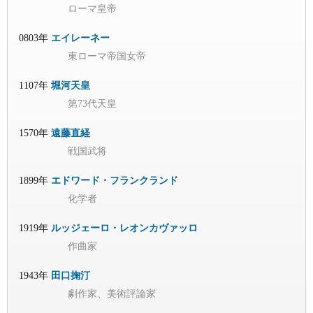
ローマ皇帝
0803年
エイレーネー
東ローマ帝国女帝
1107年
堀河天皇
第73代天皇
1570年
遠藤直経
戦国武将
1899年
エドワード・フランクランド
化学者
1919年
ルッジェーロ・レオンカヴァッロ
作曲家
1943年
田口掬汀
劇作家、美術評論家