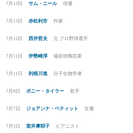
7月13日
サム・ニール
俳優
7月13日
赤松利市
作家
7月12日
西井哲夫
元 プロ野球選手
7月11日
伊勢崎淳
備前焼陶芸家
7月11日
利根川進
分子生物学者
7月8日
ボニー・タイラー
歌手
7月7日
ジョアンナ・ペティット
女優
7月5日
室井摩耶子
ピアニスト