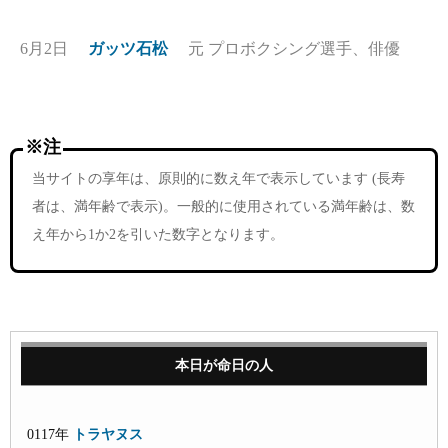
6月2日
ガッツ石松
元 プロボクシング選手、俳優
※注
当サイトの享年は、原則的に数え年で表示しています (長寿
者は、満年齢で表示)。一般的に使用されている満年齢は、数
え年から1か2を引いた数字となります。
本日が命日の人
0117年
トラヤヌス