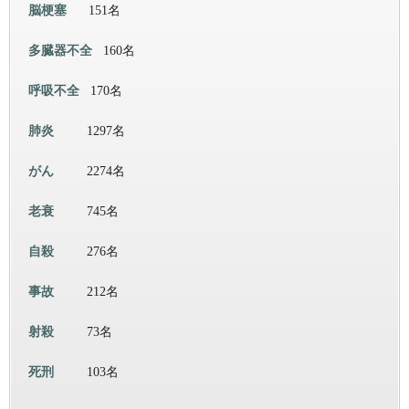
脳梗塞
151名
多臓器不全
160名
呼吸不全
170名
肺炎
1297名
がん
2274名
老衰
745名
自殺
276名
事故
212名
射殺
73名
死刑
103名