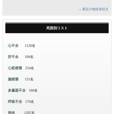
→ 最近の物故者続き
死因別リスト
心不全
1120名
肝不全
109名
心筋梗塞
254名
脳梗塞
151名
多臓器不全
160名
呼吸不全
170名
肺炎
1297名