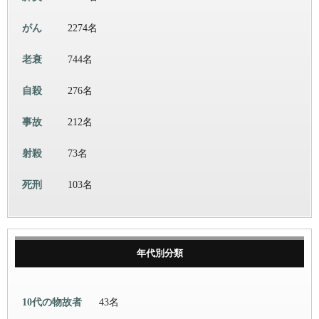
がん
2274名
老衰
744名
自殺
276名
事故
212名
射殺
73名
死刑
103名
年代別分類
10代の物故者
43名