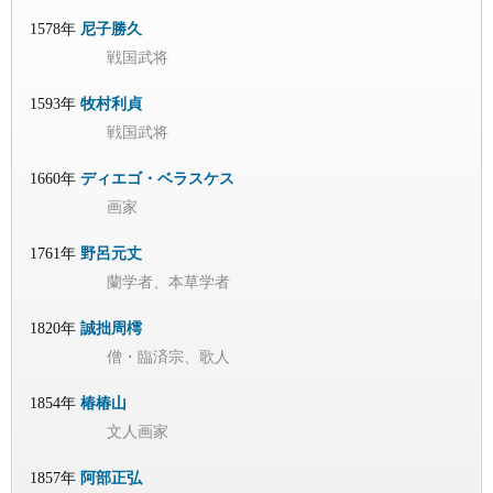
1578年
尼子勝久
戦国武将
1593年
牧村利貞
戦国武将
1660年
ディエゴ・ベラスケス
画家
1761年
野呂元丈
蘭学者、本草学者
1820年
誠拙周樗
僧・臨済宗、歌人
1854年
椿椿山
文人画家
1857年
阿部正弘