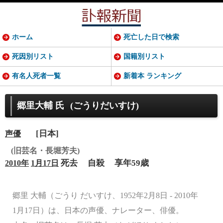
ホーム
死亡した日で検索
死因別リスト
国籍別リスト
有名人死者一覧
新着本 ランキング
郷里大輔 氏
(ごうりだいすけ)
[日本]
声優
(旧芸名・長堀芳夫)
死去
自殺
享年59歳
2010年
1月17日
郷里 大輔（ごうり だいすけ、1952年2月8日 - 2010年
1月17日）は、日本の声優、ナレーター、俳優。