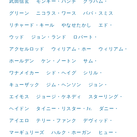
武田信玄
モンキー・パンチ
グラハム・
グリーン
ニコラス・ワース
ババ・スミス
リチャード・キール
やなせたかし
エド・
ウッド
ジョン・ランド
ロバート・
アクセルロッド
ウィリアム・ホー
ウィリアム・
ホールデン
ケン・ノートン
サム・
ワナメイカー
シド・ヘイグ
シリル・
キューザック
ジム・ヘンソン
ジョン・
エイモス
ジョージ・ケネディ
スターリング・
ヘイドン
タイニー・リスター・Jr.
ダニー・
アイエロ
テリー・ファンク
デヴィッド・
マーギュリーズ
ハルク・ホーガン
ヒュー・