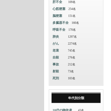
肝不全
109名
心筋梗塞
254名
脳梗塞
151名
多臓器不全
160名
呼吸不全
170名
肺炎
1297名
がん
2274名
老衰
745名
自殺
276名
事故
212名
射殺
73名
死刑
103名
年代別分類
10代の物故者
43名