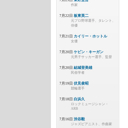
作家
7月22日
板東英二
元プロ野球選手、タレント、
俳優
7月21日
カイリー・ホットル
女優
7月20日
ケビン・キーガン
元男子サッカー選手、監督
7月20日
結城登美雄
民俗学者
7月19日
伏見俊昭
競輪選手
7月18日
白浜久
ロックミュージシャン・
ARB
7月16日
渋谷毅
ジャズピアニスト、作曲家