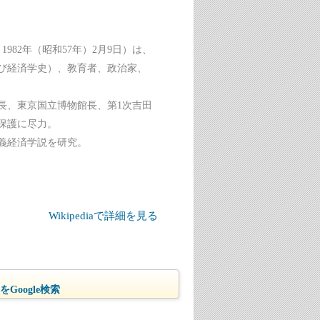
 1982年（昭和57年）2月9日）は、
び経済学史）、教育者、政治家、
長、東京国立博物館長、第1次吉田
保護に尽力。
義経済学説を研究。
Wikipediaで詳細を見る
Google検索