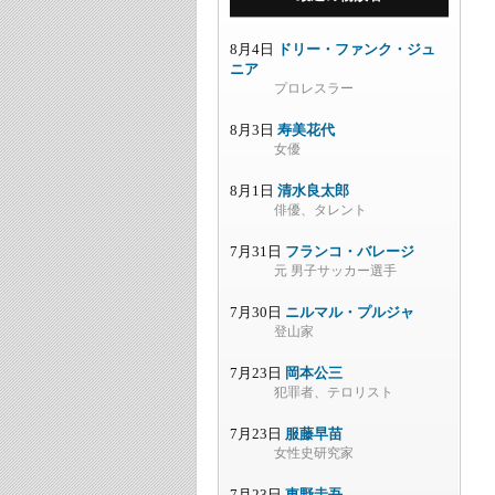
8月4日
ドリー・ファンク・ジュ
ニア
プロレスラー
8月3日
寿美花代
女優
8月1日
清水良太郎
俳優、タレント
7月31日
フランコ・バレージ
元 男子サッカー選手
7月30日
ニルマル・プルジャ
登山家
7月23日
岡本公三
犯罪者、テロリスト
7月23日
服藤早苗
女性史研究家
7月23日
東野圭吾