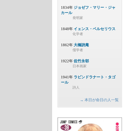
1834年
ジョゼフ・マリー・ジャ
カール
発明家
1848年
イェンス・ベルセリウス
化学者
1862年
大橋訥庵
儒学者
1922年
佐竹永邨
日本画家
1941年
ラビンドラナート・タゴ
ール
詩人
→ 本日が命日の人一覧