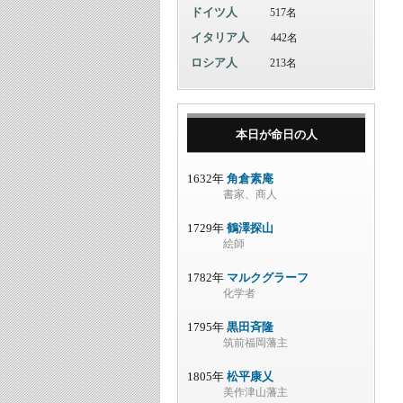
ドイツ人
517名
イタリア人
442名
ロシア人
213名
本日が命日の人
1632年
角倉素庵
書家、商人
1729年
鶴澤探山
絵師
1782年
マルクグラーフ
化学者
1795年
黒田斉隆
筑前福岡藩主
1805年
松平康乂
美作津山藩主