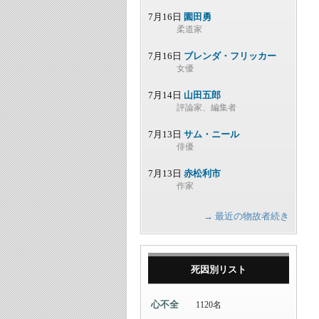
7月16日
園田勇
柔道家
7月16日
ブレンダ・フリッカー
女優
7月14日
山田五郎
評論家、編集者
7月13日
サム・ニール
俳優
7月13日
赤松利市
作家
→ 最近の物故者続き
死因別リスト
心不全
1120名