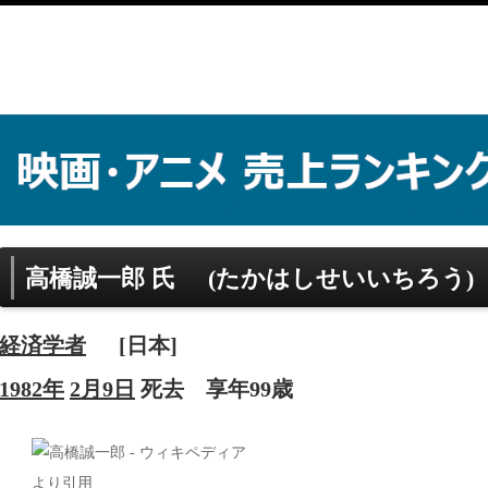
高橋誠一郎 氏
(たかはしせいいちろう)
経済学者
[日本]
1982年
2月9日
死去
享年99歳