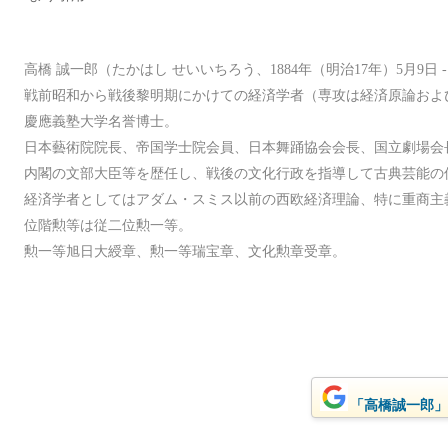
高橋 誠一郎（たかはし せいいちろう、1884年（明治17年）5月9日 -
戦前昭和から戦後黎明期にかけての経済学者（専攻は経済原論およ
慶應義塾大学名誉博士。
日本藝術院院長、帝国学士院会員、日本舞踊協会会長、国立劇場会
内閣の文部大臣等を歴任し、戦後の文化行政を指導して古典芸能の
経済学者としてはアダム・スミス以前の西欧経済理論、特に重商主
位階勲等は従二位勲一等。
勲一等旭日大綬章、勲一等瑞宝章、文化勲章受章。
「高橋誠一郎」を