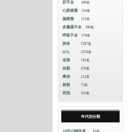
肝不全
109名
心筋梗塞
254名
脳梗塞
151名
多臓器不全
160名
呼吸不全
170名
肺炎
1297名
がん
2274名
老衰
745名
自殺
276名
事故
212名
射殺
73名
死刑
103名
年代別分類
10代の物故者
43名