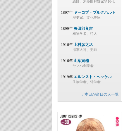
絵師、木挽町狩野家第10代
1897年
ヤーコプ・ブルクハルト
歴史家、文化史家
1899年
矢田部良吉
植物学者、詩人
1916年
上村彦之丞
海軍大将、男爵
1916年
山葉寅楠
ヤマハ創業者
1919年
エルンスト・ヘッケル
生物学者、哲学者
→ 本日が命日の人一覧