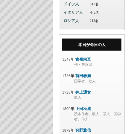
ドイツ人
517名
イタリア人
442名
ロシア人
213名
本日が命日の人
1548年
古岳宗亘
僧・曹洞宗
1736年
荷田春満
国学者、歌人
1738年
井上通女
歌人
1809年
上田秋成
読本作者、歌人、茶人、国学
者、俳人
1879年
狩野雅信