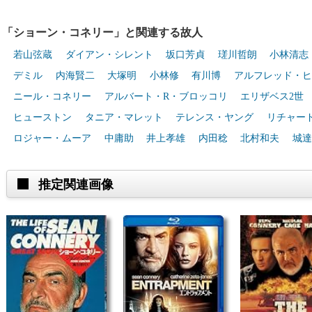
「ショーン・コネリー」と関連する故人
若山弦蔵
ダイアン・シレント
坂口芳貞
瑳川哲朗
小林清志
デミル
内海賢二
大塚明
小林修
有川博
アルフレッド・ヒ
ニール・コネリー
アルバート・R・ブロッコリ
エリザベス2世
ヒューストン
タニア・マレット
テレンス・ヤング
リチャード
ロジャー・ムーア
中庸助
井上孝雄
内田稔
北村和夫
城達
推定関連画像