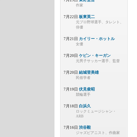
作家
7月22日
板東英二
元プロ野球選手、タレント、
俳優
7月21日
カイリー・ホットル
女優
7月20日
ケビン・キーガン
元男子サッカー選手、監督
7月20日
結城登美雄
民俗学者
7月19日
伏見俊昭
競輪選手
7月18日
白浜久
ロックミュージシャン・
ARB
7月16日
渋谷毅
ジャズピアニスト、作曲家