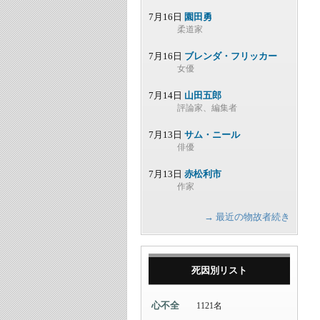
7月16日
園田勇
柔道家
7月16日
ブレンダ・フリッカー
女優
7月14日
山田五郎
評論家、編集者
7月13日
サム・ニール
俳優
7月13日
赤松利市
作家
→ 最近の物故者続き
死因別リスト
心不全
1121名