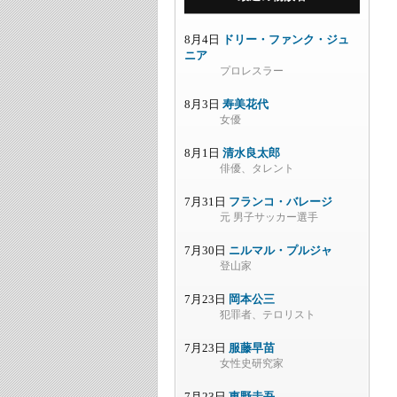
8月4日
ドリー・ファンク・ジュ
ニア
プロレスラー
8月3日
寿美花代
女優
8月1日
清水良太郎
俳優、タレント
7月31日
フランコ・バレージ
元 男子サッカー選手
7月30日
ニルマル・プルジャ
登山家
7月23日
岡本公三
犯罪者、テロリスト
7月23日
服藤早苗
女性史研究家
7月23日
東野圭吾