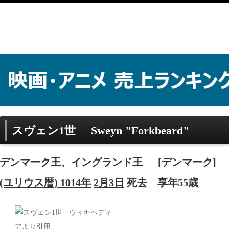
スヴェン1世
Sweyn "Forkbeard"
デンマーク王、イングランド王
[デンマーク]
(ユリウス暦) 1014年
2月3日
死去
享年55歳