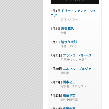
8月4日
ドリー・ファンク・ジュ
ニア
プロレスラー
8月3日
寿美花代
女優
8月1日
清水良太郎
俳優、タレント
7月31日
フランコ・バレージ
元 男子サッカー選手
7月30日
ニルマル・プルジャ
登山家
7月23日
岡本公三
犯罪者、テロリスト
7月23日
服藤早苗
女性史研究家
7月23日
東野圭吾