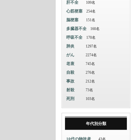
肝不全
109名
心筋梗塞
254名
脳梗塞
151名
多臓器不全
160名
呼吸不全
170名
肺炎
1297名
がん
2274名
老衰
745名
自殺
276名
事故
212名
射殺
73名
死刑
103名
年代別分類
10代の物故者
43名