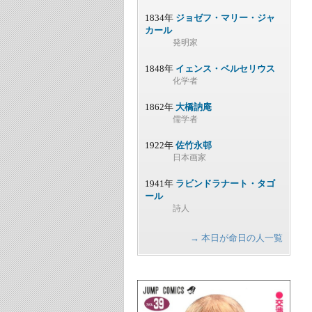
1834年
ジョゼフ・マリー・ジャ
カール
発明家
1848年
イェンス・ベルセリウス
化学者
1862年
大橋訥庵
儒学者
1922年
佐竹永邨
日本画家
1941年
ラビンドラナート・タゴ
ール
詩人
→ 本日が命日の人一覧