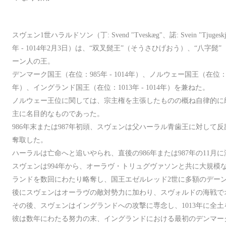
スヴェン1世ハラルドソン（丁: Svend "Tveskæg"、諾: Svein "Tjugeskjeg
年 - 1014年2月3日）は、“双叉髭王”（そうさひげおう）、“八字
ーン人の王。
デンマーク国王（在位：985年 - 1014年）、ノルウェー国王（在位：985年 
年）、イングランド国王（在位：1013年 - 1014年）を兼ねた。
ノルウェー王位に関しては、宗主権を主張したものの概ね自律的に
主に名目的なものであった。
986年末または987年初頭、スヴェンは父ハーラル青歯王に対して
奪取した。
ハーラルは亡命へと追いやられ、直後の986年または987年の11月
スヴェンは994年から、オーラヴ・トリュグヴァソンと共に大規模
ランドを数回にわたり略奪し、国王エゼルレッド2世に多額のデー
後にスヴェンはオーラヴの敵対勢力に加わり、スヴォルドの海戦で
その後、スヴェンはイングランドへの攻撃に専念し、1013年に全
彼は数年にわたる努力の末、イングランドにおける最初のデンマー