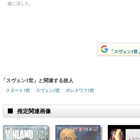
後に没した。
「スヴェン1世」
「スヴェン1世」と関連する故人
クヌート1世
スヴェン2世
ボレスワフ1世
推定関連画像