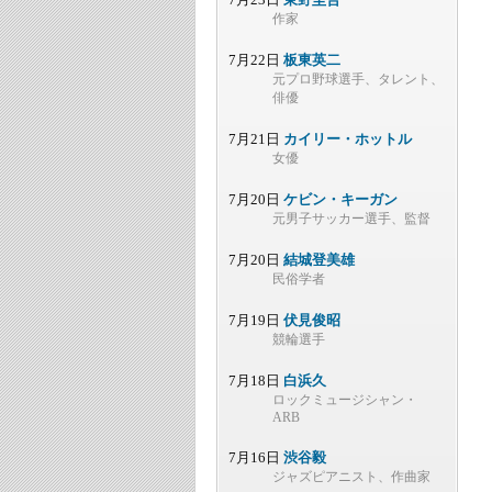
作家
7月22日
板東英二
元プロ野球選手、タレント、
俳優
7月21日
カイリー・ホットル
女優
7月20日
ケビン・キーガン
元男子サッカー選手、監督
7月20日
結城登美雄
民俗学者
7月19日
伏見俊昭
競輪選手
7月18日
白浜久
ロックミュージシャン・
ARB
7月16日
渋谷毅
ジャズピアニスト、作曲家