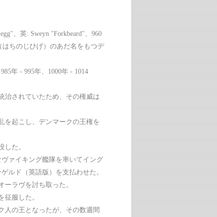
g"、英: Sweyn "Forkbeard"、960
髭”（はちのじひげ）のあだ名をもつデ
- 995年、1000年 - 1014
統治されていたため、その権威は
反乱を起こし、デンマークの王権を
に没した。
なヴァイキング艦隊を率いてイング
ンゲルド（英語版）を支払わせた。
オーラヴを討ち取った。
土を征服した。
ク人の王となったが、その数週間