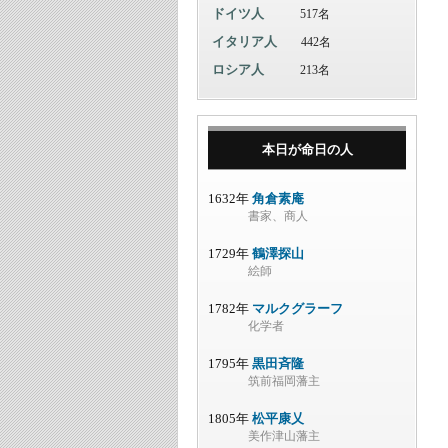
ドイツ人
517名
イタリア人
442名
ロシア人
213名
本日が命日の人
1632年
角倉素庵
書家、商人
1729年
鶴澤探山
絵師
1782年
マルクグラーフ
化学者
1795年
黒田斉隆
筑前福岡藩主
1805年
松平康乂
美作津山藩主