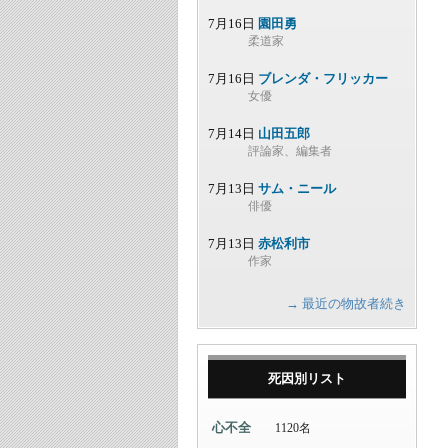
7月16日
園田勇
柔道家
7月16日
ブレンダ・フリッカー
女優
7月14日
山田五郎
評論家、編集者
7月13日
サム・ニール
俳優
7月13日
赤松利市
作家
→ 最近の物故者続き
死因別リスト
心不全
1120名